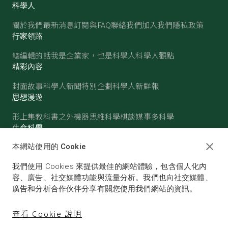
科學人
關於我們
最新消息
訂閱與FAQ
聯絡我們
加入我們
隱私政策
行家領路
總編輯的話
我是企業家，也是科學人
科學人觀點
精彩內容
封面故事
科學人新聞
特別企劃
科學人新鮮報
思想漫遊
形上集
教科書之外
機器思維
科學棋談
媒事多科學
生命科學
醫學
古生物
心理學
生態學
本網站使用的 Cookie
物質世界
我們使用 Cookies 來提供最佳的網站體驗，包含個人化內
物理
化學
地球科學
天文
容、廣告、社交媒體功能與流量分析。我們也向社交媒體、
廣告和分析合作伙伴分享有關您使用我們網站的資訊。
查看 Cookie 說明