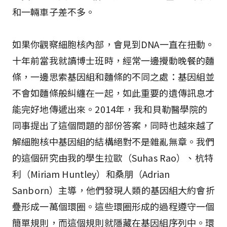
和一輛車子差不多。
如果你觀察細胞核內部，會見到DNA一直在扭動。
十年前當我就讀博士班時，經常一邊攪動晚餐的麵
條，一邊思索基因組和麵條的不同之處：基因組並
不會如麵條般糾纏在一起，如此重要的遺傳訊息才
能完好地傳遞出來。2014年，我和貝勒醫學院的
同事提出了這個問題的部份答案，同時也越來越了
解細胞核中基因組的結構絕對不是雜亂無章。我們
的這個研究由我的學生拉歐（Suhas Rao）、杭特
利（Miriam Huntley）和桑朋（Adrian
Sanborn）主導，他們發現人類的基因組大約會折
疊形成一萬個環圈。這些環圈形成的過程遵守一個
簡單規則，而這個規則就隱藏在基因組序列中。環