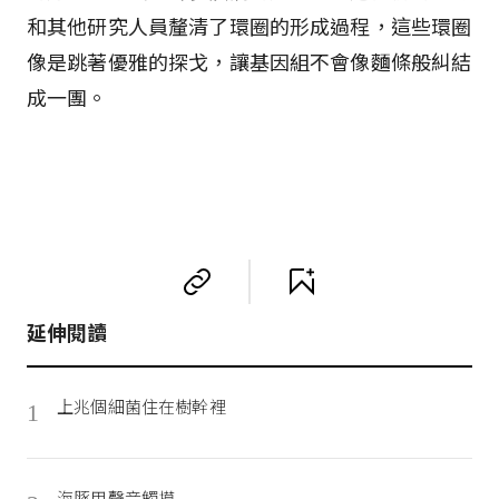
和其他研究人員釐清了環圈的形成過程，這些環圈
像是跳著優雅的探戈，讓基因組不會像麵條般糾結
成一團。
延伸閱讀
上兆個細菌住在樹幹裡
1
海豚用聲音觸摸