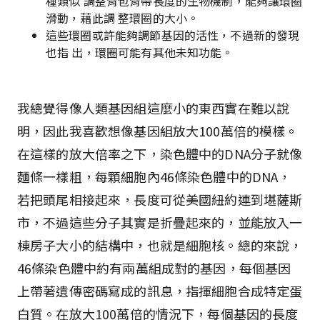
種類似 調整背包背帶長度的生物機制，能夠讓環圈
滑動，藉此調 整環圈的大小。
這些環圈或許能夠調節基因的活性，不過新的發現
也指 出，環圈可能有其他未知功能。
我總覺得像人類基因組這麼小的東西實在難以說
明，因此我喜歡想像基因組放大100萬倍的模樣。
在這樣的放大倍率之下，染色體中的DNA分子就像
麵條一樣粗，每顆細胞內46條染色體中的DNA，
若把頭尾相接起來，長度可從美國紐約連到堪薩斯
市，不過這些分子其實是折疊起來的，並能放入一
棟房子大小的結構中，也就是細胞核。總的來說，
46條染色體中約有兩萬組成對的基因，每個基因
上帶著遺傳密碼寫成的訊息，指揮細胞合成特定蛋
白質。在放大100萬倍的情況下，每個基因的長度