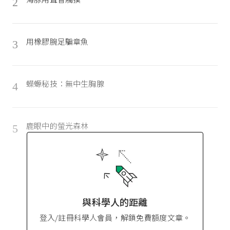
2
用橡膠腕足騙章魚
3
蠑螈秘技：無中生胸腺
4
鹿眼中的螢光森林
5
與科學人的距離
登入/註冊科學人會員，解鎖免費額度文章。