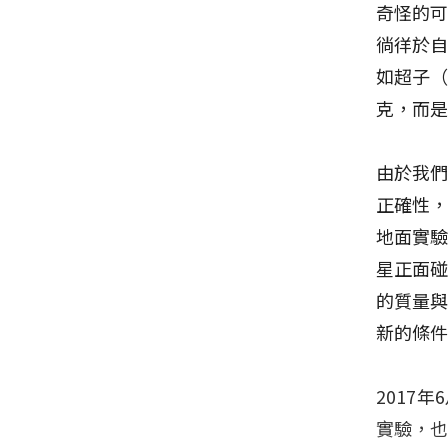
奇怪的
徜徉於
如超子（
克，而
由於我
正確性，
地面實
星正面
的質量
新的條
2017
實驗，也