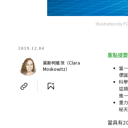
Illustration by 
2019.12.04
重點提
莫斯柯維茨（Clara
當一
Moskowitz）
便誕
科學
這類
進一
重力
秘
當具有2