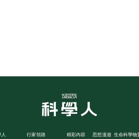
學人
行家領路
精彩內容
思想漫遊
生命科學
物