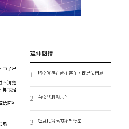
延伸閱讀
，中子星
暗物質存在或不存在，都是個問題
1
並不清楚
？抑或是
萬物終將消失？
2
解這種神
密度比鋼高的系外行星
3
尼恩