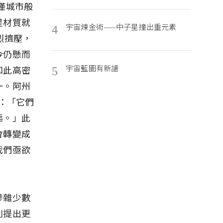
型僅城市般
星材質就
宇宙煉金術——中子星撞出重元素
4
烈擠壓，
今仍懸而
宇宙藍圖有新譜
如此高密
5
一。阿州
：「它們
態。」此
會轉變成
我們亟欲
摻雜少數
則提出更