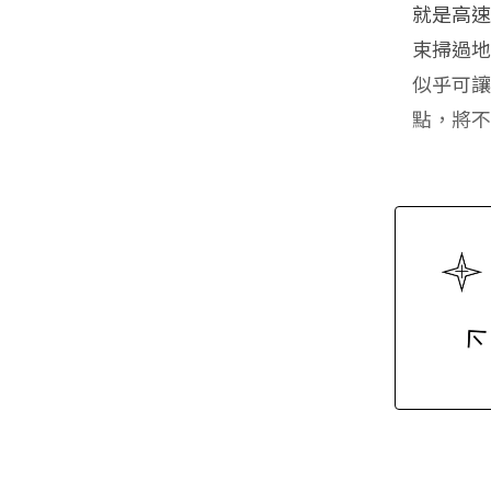
就是高
束掃過地
似乎可
點，將