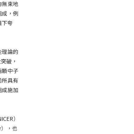
拘無束地
組成，例
與下夸
些理論的
大突破，
兩顆中子
前所具有
組成施加
ICER）
r），也