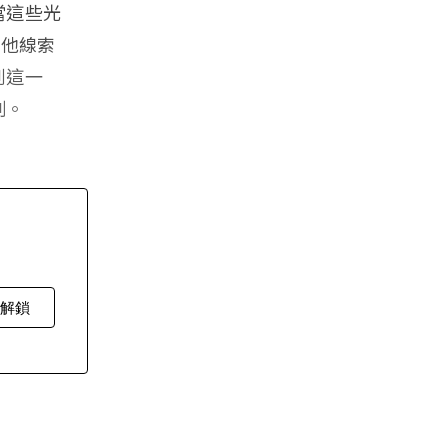
當這些光
其他線索
到這一
制。
費解鎖