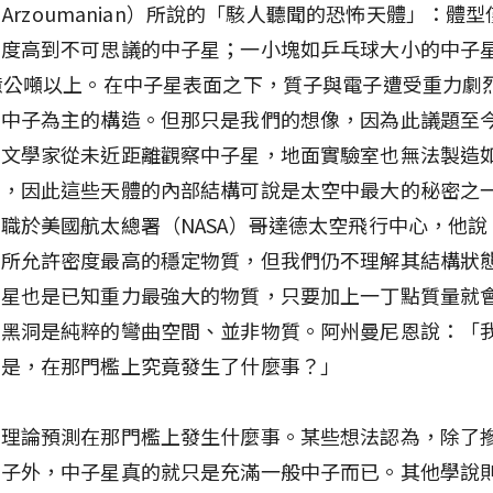
en Arzoumanian）所說的「駭人聽聞的恐怖天體」：體
密度高到不可思議的中子星；一小塊如乒乓球大小的中子
億公噸以上。在中子星表面之下，質子與電子遭受重力劇
以中子為主的構造。但那只是我們的想像，因為此議題至
天文學家從未近距離觀察中子星，地面實驗室也無法製造
體，因此這些天體的內部結構可說是太空中最大的秘密之
職於美國航太總署（NASA）哥達德太空飛行中心，他說
界所允許密度最高的穩定物質，但我們仍不理解其結構狀
子星也是已知重力最強大的物質，只要加上一丁點質量就
而黑洞是純粹的彎曲空間、並非物質。阿州曼尼恩說：「
就是，在那門檻上究竟發生了什麼事？」
個理論預測在那門檻上發生什麼事。某些想法認為，除了
質子外，中子星真的就只是充滿一般中子而已。其他學說