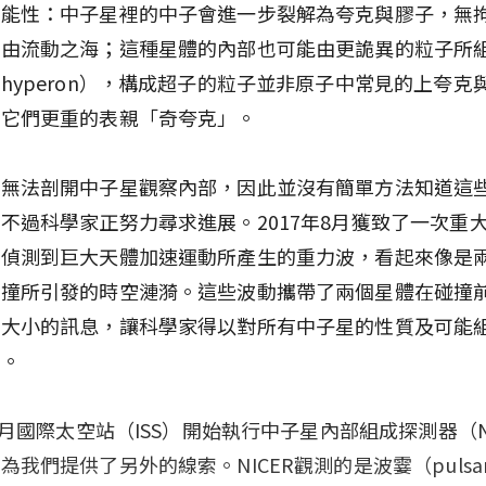
可能性：中子星裡的中子會進一步裂解為夸克與膠子，無
自由流動之海；這種星體的內部也可能由更詭異的粒子所
hyperon），構成超子的粒子並非原子中常見的上夸克
是它們更重的表親「奇夸克」。
們無法剖開中子星觀察內部，因此並沒有簡單方法知道這
不過科學家正努力尋求進展。2017年8月獲致了一次重
驗偵測到巨大天體加速運動所產生的重力波，看起來像是
碰撞所引發的時空漣漪。這些波動攜帶了兩個星體在碰撞
與大小的訊息，讓科學家得以對所有中子星的性質及可能
件。
年6月國際太空站（ISS）開始執行中子星內部組成探測器（N
為我們提供了另外的線索。NICER觀測的是波霎（pulsa