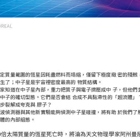
FOREAL
要
定質量範圍的恆星因耗盡燃料而塌縮，僅留下極度緻 密的殘骸
生了；中子星是宇宙裡密度最高的 物質結構。
家知道在中子星內部，重力把質子與電子擠壓成中 子，但他們
中子的確切型態。它們是否會結 合成不具黏滯性的「超流體」
步裂解成夸克與 膠子？
波偵測器與其他新實驗能夠偵測中子星碰撞，將有助 於我們了
天體的內部組態。
0倍太陽質量的恆星死亡時，將淪為天文物理學家阿州曼