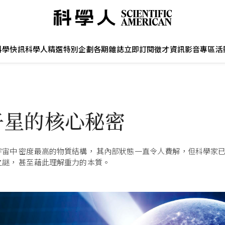
科學快訊
科學人精選
特別企劃
各期雜誌
立即訂閱
徵才資訊
影音專區
活
子星的核心秘密
宇宙中 密度最高的物質結構， 其內部狀態一直令人費解，但科學家
之謎， 甚至藉此理解重力的本質。