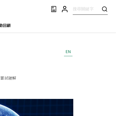
動回顧
EN
已嘗試破解