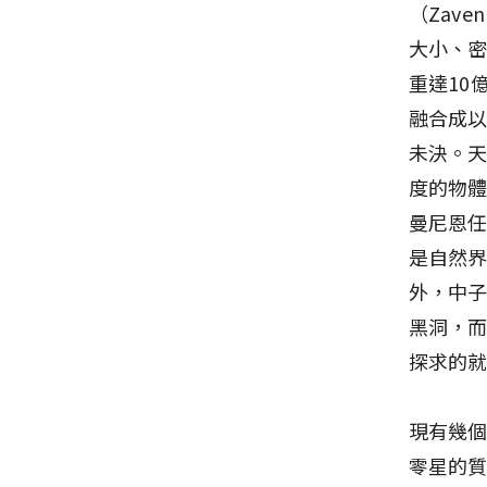
（Zav
大小、
重達10
融合成
未決。
度的物
曼尼恩任
是自然
外，中
黑洞，
探求的
現有幾
零星的