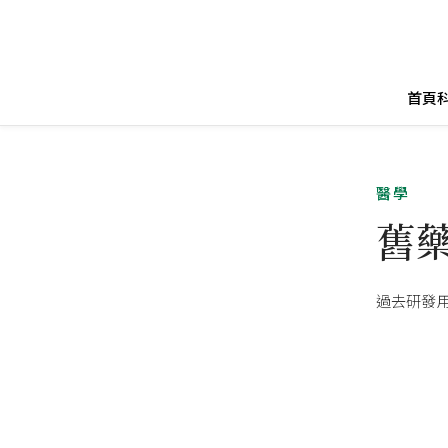
首頁
醫學
舊
過去研發