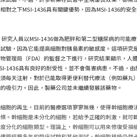
相對之下MSI-1436具有關鍵優勢，因為MSI-1436的安
。
年，研究人員以MSI-1436做為肥胖和第二型糖尿病的可能
體試驗，因為它能提高細胞對胰島素的敏感度。這項研究
物管理局（FDA）的監督之下進行，研究結果顯示，人
SI-1436具有良好的耐受性，並不會傷害病患。不過，
必須每天注射，對於已能取得更便利替代療法（例如藥丸
大的吸引力。因此，製藥公司並未繼續發展該藥物。
損細胞的再生，目前的醫療選項寥寥無幾，使得幹細胞療
頭條。幹細胞是未分化的細胞，若給予正確的刺激，就可
高度分化的細胞類型。理論上，幹細胞可以用來修復受損
，儘管經歷多年的臨床試驗和其他測試，幹細胞移植仍然