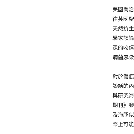
美國喬治城
往英國
天然抗
學家談論
深的咬
病菌感
對於傷
談話的
與研究海
期刊》
及海豚
際上可