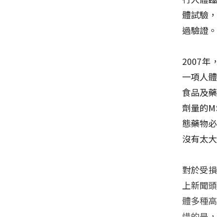
體試驗，
過驗證
2007
一項人
食品及藥
劑量的M
態藥物
沒有太
對於受
上新聞
體多種
惜的是