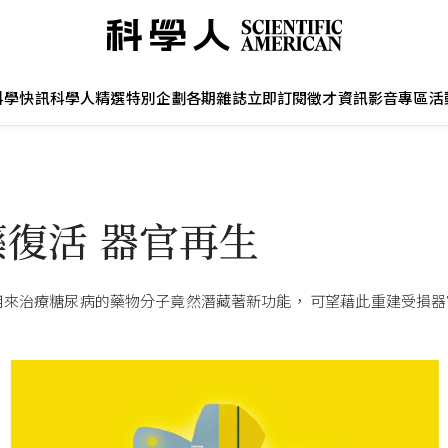
科學快訊
科學人精選
特別企劃
各期雜誌
立即訂閱
徵才資訊
影音專區
活
藥復活 器官再生
用來治療糖尿病的藥物分子竟然潛藏著新功能， 可望藉此重建受損器