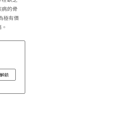
疾病的骨
展為極有價
傷。
費解鎖