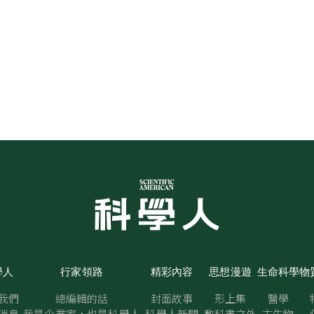
學人
行家領路
精彩內容
思想漫遊
生命科學
物
我們
總編輯的話
封面故事
形上集
醫學
消息
我是企業家，也是科學人
科學人新聞
教科書之外
古生物