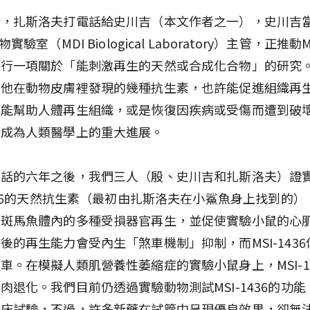
後，扎斯洛夫打電話給史川吉（本文作者之一），史川吉
物實驗室（MDI Biological Laboratory）主管，正推動
進行一項關於「能刺激再生的天然或合成化合物」的研究
，他在動物皮膚裡發現的幾種抗生素，也許能促進組織再
是能幫助人體再生組織，或是恢復因疾病或受傷而遭到破
將成為人類醫學上的重大進展。
電話的六年之後，我們三人（殷、史川吉和扎斯洛夫）證
1436的天然抗生素（最初由扎斯洛夫在小鯊魚身上找到的
激斑馬魚體內的多種受損器官再生，並促使實驗小鼠的心
後的再生能力會受內生「煞車機制」抑制，而MSI-143
車。在模擬人類肌營養性萎縮症的實驗小鼠身上，MSI-1
肉退化。我們目前仍透過實驗動物測試MSI-1436的功
臨床試驗，不過，許多新藥在試管中呈現優良效果，卻無