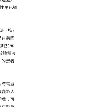
全性早已通
療法，進行
是在美國
體對於高
由於這種液
）的患者
法時常登
轉變為人
組織；可
卡在缺乏