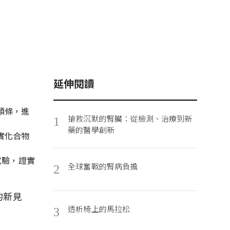
延伸閱讀
頭條，進
搶救沉默的腎臟：從檢測、治療到新
1
藥的醫學創新
實化合物
試驗，證實
全球奮戰的腎病負擔
2
的新見
透析椅上的馬拉松
3