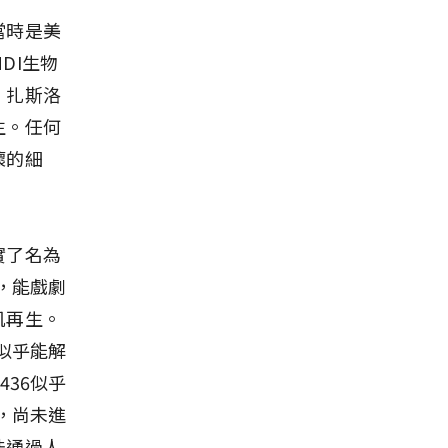
當時是美
MDI生物
。扎斯洛
生。任何
壞的細
實了名為
），能戲劇
肌再生。
6似乎能解
436似乎
能，尚未進
法通過人