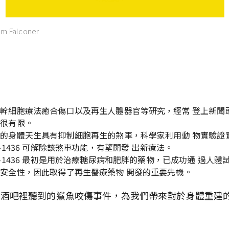
Sam Falconer
要
幹細胞療法癒合傷口以及再生人體器官等研究，經常 登上新聞
卻很有限。
的身體天生具有抑制細胞再生的煞車，科學家利用動 物實驗證
I-1436 可解除該煞車功能，有望開發 出新療法。
I-1436 最初是用於治療糖尿病和肥胖的藥物，已成功通 過人體
安全性，因此取得了再生醫療藥物 開發的重要先機。
蘭酒吧裡聽到的鯊魚咬傷事件，為我們帶來對於身體重建