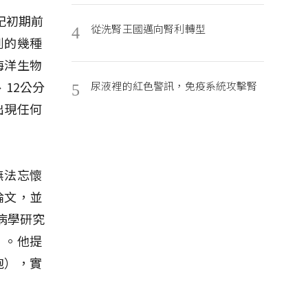
世紀初期前
從洗腎王國邁向腎利轉型
4
到的幾種
海洋生物
12公分
尿液裡的紅色警訊，免疫系統攻擊腎
5
出現任何
無法忘懷
論文，並
病學研究
〉。他提
胞），實