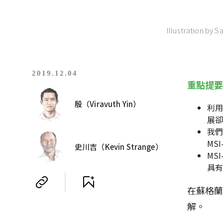
Illustration by 
2019.12.04
重點提
殷（Viravuth Yin）
利用
展
我們
MS
史川吉（Kevin Strange）
MS
具有
在蘇格
解。