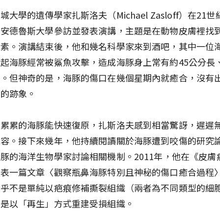
大學的遺傳學家扎斯洛夫（Michael Zasloff）在21
聖安德魯斯大學參訪並發表演講，主題是在動物皮膚裡找
生素。演講結束後，他和幾名科學家來到酒吧，其中一位
起海豚經常被鯊魚攻擊，造成海豚身上常有約45公分長、
傷。但神奇的是，海豚的傷口在幾個星期內就癒合，沒有
染的跡象。
痕累累的海豚能快速復原，扎斯洛夫感到相當驚訝，遲遲
內容。接下來幾年，他持續閱讀關於海豚遭到咬傷的研究
豚的海洋生物學家討論相關機制。2011年，他在《皮膚
發表一篇文章〈觀察瓶鼻海豚特別且神秘的傷口癒合過程
似乎不是單純以疤痕修補撕裂組織（兩者為不同類型的細
能是以「再生」方式重建受損組織。