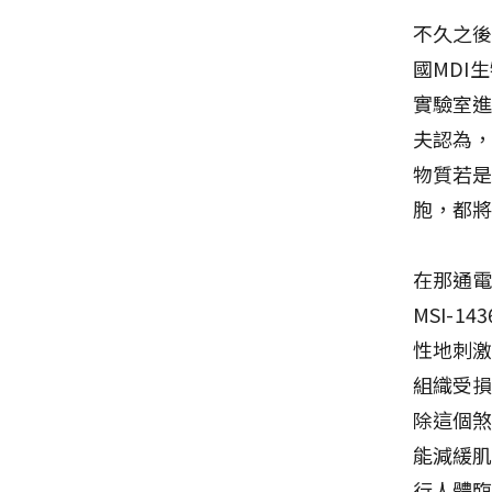
不久之
國MDI生
實驗室
夫認為
物質若
胞，都
在那通
MSI-
性地刺
組織受損
除這個煞
能減緩肌
行人體