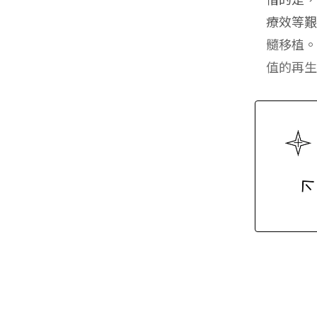
療效等
髓移植。
值的再