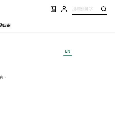
動回顧
EN
官。