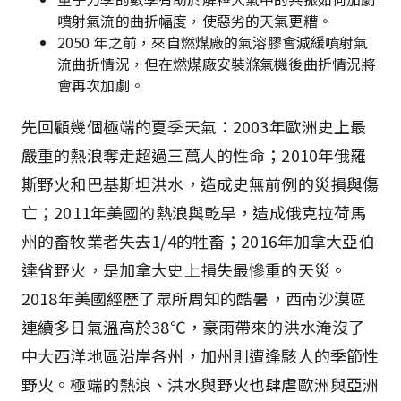
噴射氣流的曲折幅度，使惡劣的天氣更糟。
2050 年之前，來自燃煤廠的氣溶膠會減緩噴射氣
流曲折情況，但在燃煤廠安裝滌氣機後曲折情況將
會再次加劇。
先回顧幾個極端的夏季天氣：2003年歐洲史上最
嚴重的熱浪奪走超過三萬人的性命；2010年俄羅
斯野火和巴基斯坦洪水，造成史無前例的災損與傷
亡；2011年美國的熱浪與乾旱，造成俄克拉荷馬
州的畜牧業者失去1/4的牲畜；2016年加拿大亞伯
達省野火，是加拿大史上損失最慘重的天災。
2018年美國經歷了眾所周知的酷暑，西南沙漠區
連續多日氣溫高於38℃，豪雨帶來的洪水淹沒了
中大西洋地區沿岸各州，加州則遭逢駭人的季節性
野火。極端的熱浪、洪水與野火也肆虐歐洲與亞洲