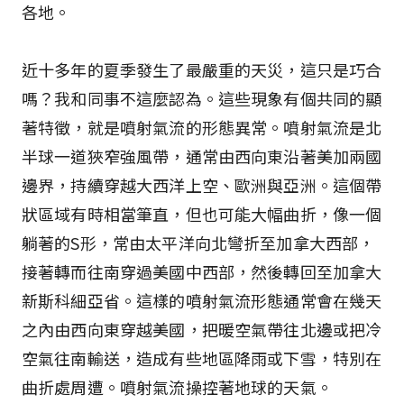
各地。
近十多年的夏季發生了最嚴重的天災，這只是巧合
嗎？我和同事不這麼認為。這些現象有個共同的顯
著特徵，就是噴射氣流的形態異常。噴射氣流是北
半球一道狹窄強風帶，通常由西向東沿著美加兩國
邊界，持續穿越大西洋上空、歐洲與亞洲。這個帶
狀區域有時相當筆直，但也可能大幅曲折，像一個
躺著的S形，常由太平洋向北彎折至加拿大西部，
接著轉而往南穿過美國中西部，然後轉回至加拿大
新斯科細亞省。這樣的噴射氣流形態通常會在幾天
之內由西向東穿越美國，把暖空氣帶往北邊或把冷
空氣往南輸送，造成有些地區降雨或下雪，特別在
曲折處周遭。噴射氣流操控著地球的天氣。