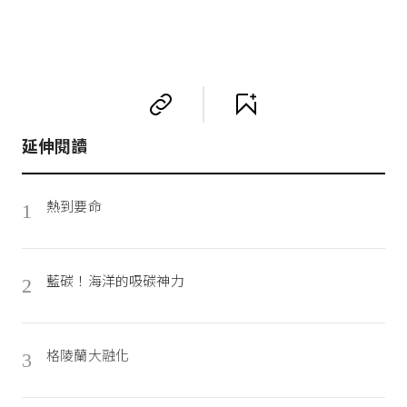
延伸閱讀
熱到要命
1
藍碳！海洋的吸碳神力
2
格陵蘭大融化
3