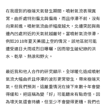
在我提到的極端天氣發生期間，噴射氣流表現異
常。曲折處特別偏北與偏南，而且停滯不前，沒有
向東前進。噴射氣流曲折幅度越大，北邊突起與南
邊內凹處附近的天氣就越嚴苛。當噴射氣流停滯，
例如2018年夏天美國上空的情況，該地區就可能
遭受連日大雨或烈日曝曬，因而發生破紀錄的洪
水、乾旱、熱浪和野火。
最近我和他人合作的研究顯示，全球暖化造成噴射
氣流大幅曲折且停滯的波形更常發生，帶來極端天
氣。但我們預測，這嚴重情況在接下來數十年會變
得緩和，把這稱為變「好」可能聽來有點奇怪，因
為壞天氣還會持續，但至少不會變得更糟。我們也