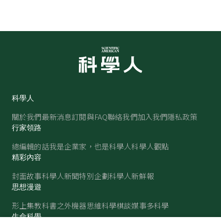
科學人
關於我們
最新消息
訂閱與FAQ
聯絡我們
加入我們
隱私政策
行家領路
總編輯的話
我是企業家，也是科學人
科學人觀點
精彩內容
封面故事
科學人新聞
特別企劃
科學人新鮮報
思想漫遊
形上集
教科書之外
機器思維
科學棋談
媒事多科學
生命科學