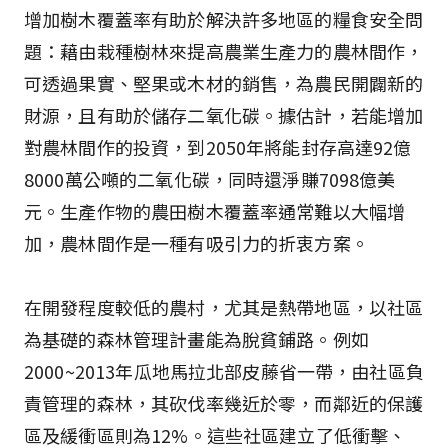
增加樹木覆蓋率有助於解決許多地區的糧食安全問
題：藉由栽種樹林來提高農業生產力的農林間作，
可透過果實、堅果或木材的銷售，為農民開闢新的
財源，且有助於儲存二氧化碳。據估計，若能增加
對農林間作的投資，到2050年將能封存高達92億
8000萬公噸的二氧化碳，同時還淨賺7098億美
元。生產作物的農田樹木覆蓋率通常難以大幅增
加，農林間作是一種有吸引力的折衷方案。
在開發程度較低的農村，尤其是熱帶地區，以社區
為基礎的森林管理計畫能為脫貧鋪路。例如
2000~2013年瓜地馬拉北部皮藤省一帶，由社區負
責管理的森林，其砍伐率幾近於零，而鄰近的保護
區及緩衝區則為12%。這些社區建立了低衝擊、