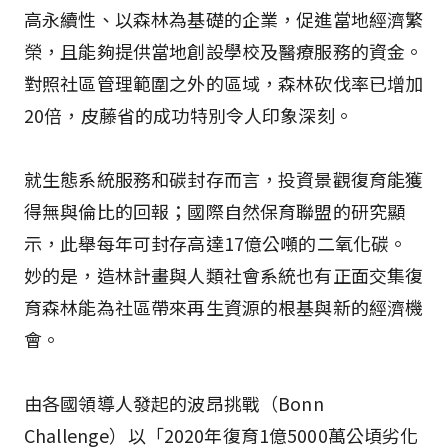
高永續性、以森林為基礎的企業，促進當地經濟繁
榮，且能夠提供當地創設學校及醫療服務的資金。
對照社區管理範圍之外的區域，森林砍伐率已增加
20倍，皮藤省的成功特別令人印象深刻。
就生態系統服務和碳封存而言，投資景觀復育能獲
得無與倫比的回報；國際自然保育聯盟的研究顯
示，此舉每年可封存高達17億公噸的二氧化碳。
妙的是，造林計畫與人類社會系統也有正面交集――復
育森林能為社區帶來再生資源的根基與新的經濟機
會。
由各國領導人發起的波昂挑戰（Bonn
Challenge）以「2020年復育1億5000萬公頃劣化