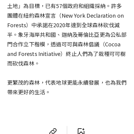
土地」為目標，已有57個政府和組織採納。許多
團體在紐約森林宣言（New York Declaration on
Forests）中承諾在2020年達到全球森林砍伐減
半。象牙海岸共和國、迦納及哥倫比亞更為公私部
門合作立下楷模，透過可可與森林倡議（Cocoa
and Forests Initiative）終止人們為了栽種可可樹
而砍伐森林。
更繁茂的森林，代表地球更能永續發展，也為我們
帶來更好的生活。