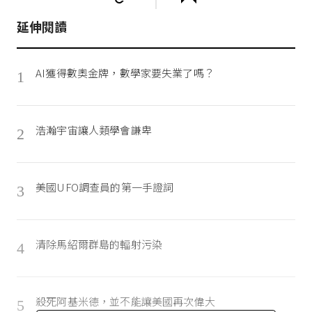
延伸閱讀
AI獲得數奧金牌，數學家要失業了嗎？
1
浩瀚宇宙讓人類學會謙卑
2
美國UFO調查員的第一手證詞
3
清除馬紹爾群島的輻射污染
4
殺死阿基米德，並不能讓美國再次偉大
5