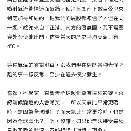
噴射氣流衝撞這面氣牆，使冷氣團南下數百公里來
到芝加哥和紐約，把我們的屁股都凍僵了。但在同
一週，感謝來自「正港」南方的暖氣團，我不需要
穿外套便能出門，儘管當天的歷史平均高溫只有
4℃。
這種氣溫的雲霄飛車，跟我們現在經歷各種光怪陸
離的事一樣反常，至少在過去很少發生。
當然，科學家一直警告全球暖化會有這種影響。否
認氣候變遷的人會嘲笑：「所以天氣比平常更暖
時，是因為全球暖化？而天氣比平常更冷時，也是
因為全球暖化？」嗯，沒錯。如果你無法接受這種
看似矛盾的狀況，不妨想想「凍燒」現象。