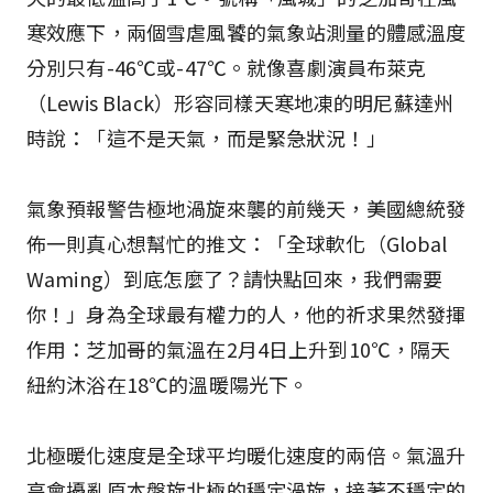
寒效應下，兩個雪虐風饕的氣象站測量的體感溫度
分別只有-46℃或-47℃。就像喜劇演員布萊克
（Lewis Black）形容同樣天寒地凍的明尼蘇達州
時說：「這不是天氣，而是緊急狀況！」
氣象預報警告極地渦旋來襲的前幾天，美國總統發
佈一則真心想幫忙的推文：「全球軟化（Global
Waming）到底怎麼了？請快點回來，我們需要
你！」身為全球最有權力的人，他的祈求果然發揮
作用：芝加哥的氣溫在2月4日上升到10℃，隔天
紐約沐浴在18℃的溫暖陽光下。
北極暖化速度是全球平均暖化速度的兩倍。氣溫升
高會擾亂原本盤旋北極的穩定渦旋，接著不穩定的