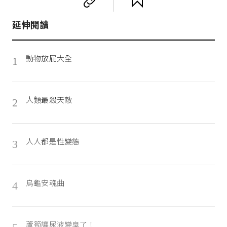
延伸閱讀
動物放屁大全
1
人類最殺天敵
2
人人都是性變態
3
烏龜安魂曲
4
蘆筍讓尿液變臭了！