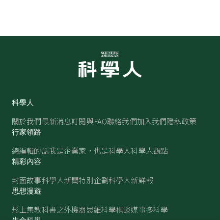
科學人
關於我們
最新消息
訂閱與FAQ
聯絡我們
加入我們
隱私政策
行家領路
總編輯的話
我是企業家，也是科學人
科學人觀點
精彩內容
封面故事
科學人新聞
特別企劃
科學人新鮮報
思想漫遊
形上集
教科書之外
機器思維
科學棋談
媒事多科學