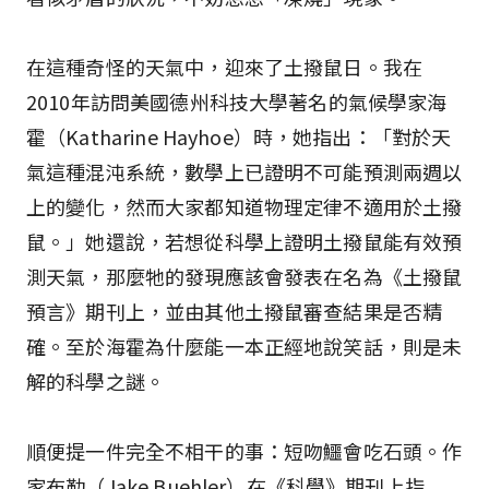
在這種奇怪的天氣中，迎來了土撥鼠日。我在
2010年訪問美國德州科技大學著名的氣候學家海
霍（Katharine Hayhoe）時，她指出：「對於天
氣這種混沌系統，數學上已證明不可能預測兩週以
上的變化，然而大家都知道物理定律不適用於土撥
鼠。」她還說，若想從科學上證明土撥鼠能有效預
測天氣，那麼牠的發現應該會發表在名為《土撥鼠
預言》期刊上，並由其他土撥鼠審查結果是否精
確。至於海霍為什麼能一本正經地說笑話，則是未
解的科學之謎。
順便提一件完全不相干的事：短吻鱷會吃石頭。作
家布勒（Jake Buehler）在《科學》期刊上指