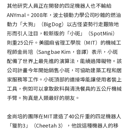
其他研究人員正在開發的四足機器人也不輸給
ANYmal。2008年，波士頓動力學公司吵雜的燃油
動力「大狗」（BigDog）以古怪姿勢行走艱險地
形而引人注目，較新版的「小斑」（SpotMini）
則重25公斤。美國麻省理工學院（MIT）的機械工
程師金尚培（Sangbae Kim，音譯）表示，小斑
配備了世界上最先進的演算法，能繞過障礙物。該
公司計畫今年開始銷售小斑，可協助建築工程和居
家服務等工作。小斑頂部的連接埠能讓使用者裝上
工具，例如可以拿取飲料與清洗餐具的五公斤機械
手臂。狗真是人類最好的朋友。
金尚培的團隊在MIT建造了40公斤重的四足機器人
「獵豹3」（Cheetah 3），他說這種機器人的移