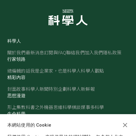
科學人
關於我們
最新消息
訂閱與FAQ
聯絡我們
加入我們
隱私政策
行家領路
總編輯的話
我是企業家，也是科學人
科學人觀點
精彩內容
封面故事
科學人新聞
特別企劃
科學人新鮮報
思想漫遊
形上集
教科書之外
機器思維
科學棋談
媒事多科學
生命科學
醫學
古生物
心理學
生態學
本網站使用的 Cookie
物質世界