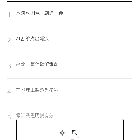
水滴放閃電，創造生命
1
AI舌診找出隱疾
2
高效一氧化碳解毒劑
3
在地球上製造外星冰
4
零知識證明變有效
5