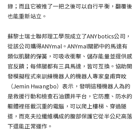
錄；而且它被推了一把之後可以自行平衡，翻覆後
也能重新站立。
蘇黎士瑞士聯邦理工學院成立了ANYbotics公司，
從該公司購得ANYmal。ANYmal關節中的馬達有
類似肌腱的彈簧，可吸收衝擊、儲存能量並提供感
官反饋；每條腿都有三具馬達，皆可互換。協助開
發模擬程式來訓練機器人的機器人專家皇甫齊旼
（Jemin Hwangbo）表示，發明這種機器人為的
是救援行動和檢查石油鑽井平台，它防塵、防水的
軀體裡搭載沉重的電腦，可以爬上樓梯、穿過隧
道，而克夫拉纖維構成的腹部保護它從半公尺高落
下還能正常運作。