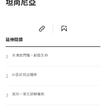
坦尚尼亞
延伸閱讀
水滴放閃電，創造生命
1
AI舌診找出隱疾
2
高效一氧化碳解毒劑
3