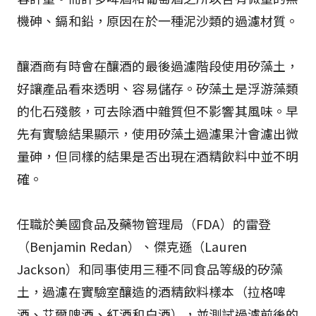
機砷、鎘和鉛，原因在於一種泥沙類的過濾材質。
釀酒商有時會在釀酒的最後過濾階段使用矽藻土，
好讓產品看來透明、容易儲存。矽藻土是浮游藻類
的化石殘骸，可去除酒中雜質但不影響其風味。早
先有實驗結果顯示，使用矽藻土過濾果汁會濾出微
量砷，但同樣的結果是否出現在酒精飲料中並不明
確。
任職於美國食品及藥物管理局（FDA）的雷登
（Benjamin Redan）、傑克遜（Lauren
Jackson）和同事使用三種不同食品等級的矽藻
土，過濾在實驗室釀造的酒精飲料樣本（拉格啤
酒、艾爾啤酒、紅酒和白酒），並測試過濾前後的