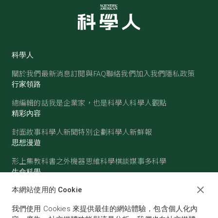
科學人
關於我們
最新消息
訂閱與FAQ
聯絡我們
加入我們
隱私政策
行家領路
總編輯的話
我是企業家，也是科學人
科學人觀點
精彩內容
封面故事
科學人新聞
特別企劃
科學人新鮮報
思想漫遊
形上集
教科書之外
機器思維
科學棋談
媒事多科學
生命科學
醫學
古生物
心理學
生態學
本網站使用的 Cookie
物質世界
我們使用 Cookies 來提供最佳的網站體驗，包含個人化內