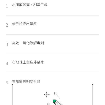
水滴放閃電，創造生命
1
AI舌診找出隱疾
2
高效一氧化碳解毒劑
3
在地球上製造外星冰
4
零知識證明變有效
5