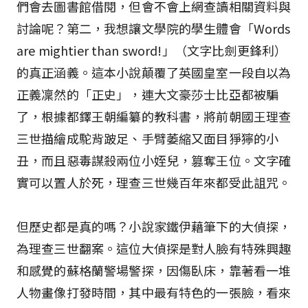
們會去圖書館借閱，但會不會上網查讀相關資料與
討論呢？第二，我想讓文學院的學生體會「Words
are mightier than sword!」（文字比劍更鋒利）
的真正涵義。這本小說顛覆了英國皇室一段自以為
正義凜然的「正史」，連大文豪莎士比亞都被騙
了，根據都鐸王朝編纂的教科書，將前朝國王理查
三世描繪成駝背跛足、手臂萎縮又面目猙獰的小
丑，而且惡毒謀殺兩位小姪兒，篡奪王位。文字確
實可以置人於死，理查三世幾百年來都受此詛咒。
但歷史都是真的嗎？小說家鐵伊藉筆下的大偵探，
為理查三世翻案。這位大偵探是對人臉有特殊興趣
和感覺的蘇格蘭警場警探，因傷臥床，靠著看一堆
人物畫像打發時間，其中最有特色的一張臉，看來