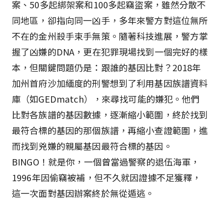
案、50多起綁架案和100多起竊盜案，雖然分散不
同地區，卻指向同一凶手，多年來警方對這位無所
不在的金州殺手束手無策。隨著科技進展，警方掌
握了凶嫌的DNA，更在犯罪現場找到一個完好的樣
本，但關鍵問題仍是：跟誰的基因比對？2018年
加州首府沙加緬度的刑警想到了利用基因族譜資料
庫（如GEDmatch），來尋找可能的嫌犯。他們
比對各族譜的基因數據，逐漸縮小範圍，終於找到
最符合標的基因的那個族譜，再縮小查證範圍，進
而找到兇嫌的親屬基因最符合標的基因。
BINGO！就是你，一個曾當過警察的退伍海軍，
1996年因偷竊被補，但不久就因證據不足獲釋，
這一次面對基因辦案終於無從遁逃。