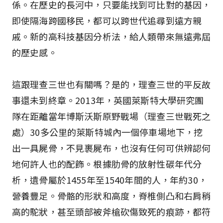
係。在歷史的長河中，只要能找到可比對的基因，
即使隔海跨國移民，都可以跨世代追尋到遠方親
戚。新的高科技基因分析法，給人類帶來無遠弗屆
的歷史感。
這跟理查三世也有關嗎？是的，理查三世的平反故
事還未到終章。2013年，英國萊斯特大學研究團
隊在距離當年博斯沃斯原野戰場（理查三世戰死之
處）30多公里的萊斯特城內一個停車場地下，挖
出一具屍骨，不見裹屍布，也沒有任何可供辨認何
地何許人也的配飾。根據肋骨的放射性碳年代分
析，遺骨屬於1455年至1540年間的人，年約30，
營養豐足。骨骼的形狀和高度，脊椎側凸和右肩稍
高的駝狀，甚至頭部被斧槍砍傷致死的痕跡，都符