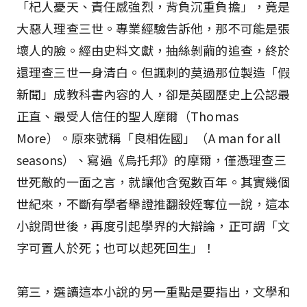
「杞人憂天、責任感強烈，背負沉重負擔」，竟是
大惡人理查三世。專業經驗告訴他，那不可能是張
壞人的臉。經由史料文獻，抽絲剝繭的追查，終於
還理查三世一身清白。但諷刺的莫過那位製造「假
新聞」成教科書內容的人，卻是英國歷史上公認最
正直、最受人信任的聖人摩爾（Thomas
More）。原來號稱「良相佐國」（A man for all
seasons）、寫過《烏托邦》的摩爾，僅憑理查三
世死敵的一面之言，就讓他含冤數百年。其實幾個
世紀來，不斷有學者舉證推翻殺姪奪位一說，這本
小說問世後，再度引起學界的大辯論，正可謂「文
字可置人於死；也可以起死回生」！
第三，選讀這本小說的另一重點是要指出，文學和