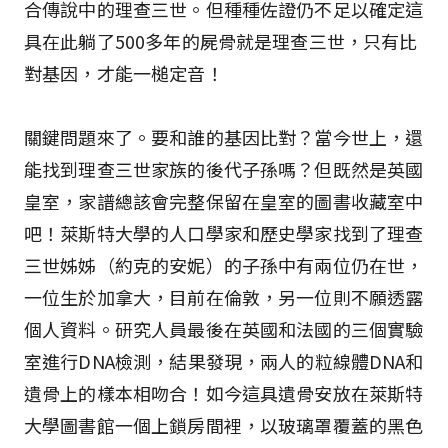
合傳說中的理查三世。但種種佐證仍不足以確定這
具在此躺了500多年的屍骨就是理查三世，只有比
對基因，才能一槌定音！
關鍵問題來了。要和誰的基因比對？當今世上，還
能找到理查三世家族的後代子孫嗎？但既然是英國
皇室，家譜總該會完整保留在皇室的圖書收藏室中
吧！萊斯特大學的人口學家和歷史學家找到了理查
三世姊姊（約克的安妮）的子孫中有兩位仍在世，
一位生於加拿大，目前在倫敦，另一位則不願透露
個人資料。研究人員最後在英國和法國的三個實驗
室進行DNA檢測，結果發現，兩人的粒線體DNA和
遺骨上的樣本相吻合！如今這具遺骨安放在萊斯特
大學圖書館一個上鎖房間裡，以玻璃罩覆蓋的黑色