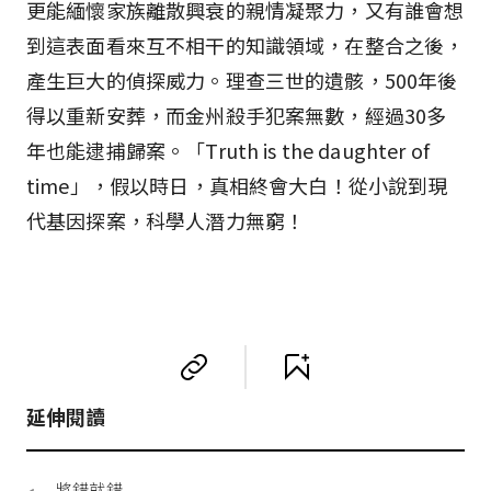
更能緬懷家族離散興衰的親情凝聚力，又有誰會想
到這表面看來互不相干的知識領域，在整合之後，
產生巨大的偵探威力。理查三世的遺骸，500年後
得以重新安葬，而金州殺手犯案無數，經過30多
年也能逮捕歸案。「Truth is the daughter of
time」，假以時日，真相終會大白！從小說到現
代基因探案，科學人潛力無窮！
延伸閱讀
將錯就錯