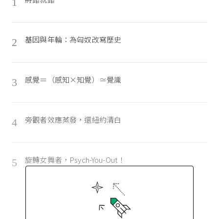
1
基因與年輪：為匈奴改寫歷史
2
感覺＝（感知×知覺）≃覺識
3
旁觀者效應蒸發，還紐約清白
4
旋轉女舞者，Psych-You-Out！
5