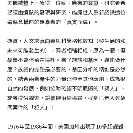
天鵝絨墊上，獲得一位國王應有的尊重。研究者希
望經由遺骸的發現與研究，能讓世人重新認識這位
遭惡意構陷的無辜者的「真實面貌」。
確實，人文求真向善與科學格物致知（發生過的和
未來可能發生的），兩者相輔相成，原為一體。但
故事不會停留在這裡。有了族譜和基因，還能做什
麼？族譜的完整是必要的，基因分析的精進是必然
的，結合兩者產生的力量延伸至其他應用，成為很
自然的發展。例如協助確認不明屍體的「親人」，
或者提供線索，讓警探沿線追尋，找到已走入死胡
同案件的「犯人」！
1976年至1986年間，美國加州出現了10多起謀殺