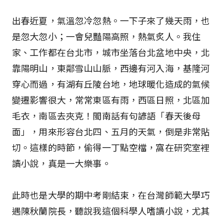
出春近夏，氣溫忽冷忽熱。一下子來了幾天雨，也
是忽大忽小；一會兒豔陽高照，熱氣炙人。我住
家、工作都在台北市，城市坐落台北盆地中央，北
靠陽明山，東鄰雪山山脈，西邊有河入海，基隆河
穿心而過，有湖有丘陵台地，地球暖化造成的氣候
變遷影響很大，常常東區有雨，西區日照，北區加
毛衣，南區去夾克！閩南話有句諺語「春天後母
面」，用來形容台北四、五月的天氣，倒是非常貼
切。這樣的時節，偷得一丁點空檔，窩在研究室裡
讀小說，真是一大樂事。
此時也是大學的期中考剛結束，在台灣師範大學巧
遇陳秋蘭院長，聽說我這個科學人嗜讀小說，尤其