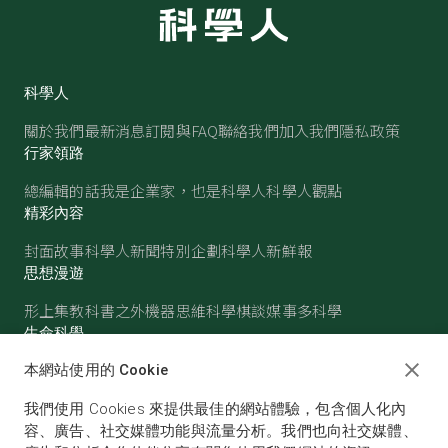
科學人
關於我們
最新消息
訂閱與FAQ
聯絡我們
加入我們
隱私政策
行家領路
總編輯的話
我是企業家，也是科學人
科學人觀點
精彩內容
封面故事
科學人新聞
特別企劃
科學人新鮮報
思想漫遊
形上集
教科書之外
機器思維
科學棋談
媒事多科學
生命科學
醫學
古生物
心理學
生態學
本網站使用的 Cookie
物質世界
我們使用 Cookies 來提供最佳的網站體驗，包含個人化內
物理
化學
地球科學
天文
容、廣告、社交媒體功能與流量分析。我們也向社交媒體、