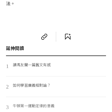
法。
延伸閱讀
讀馮友蘭一篇舊文有感
1
如何學習廣義相對論？
2
牛頓第一運動定律的意義
3