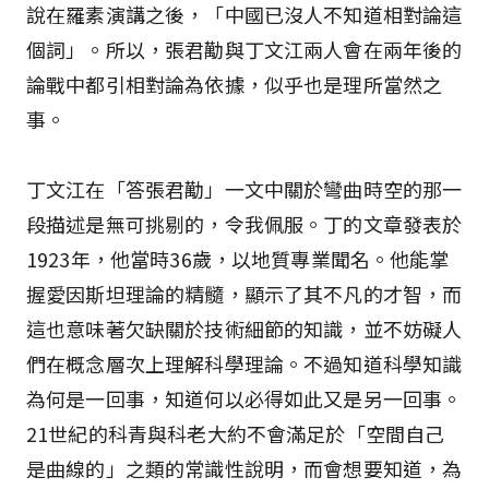
說在羅素演講之後，「中國已沒人不知道相對論這
個詞」。所以，張君勱與丁文江兩人會在兩年後的
論戰中都引相對論為依據，似乎也是理所當然之
事。
丁文江在「答張君勱」一文中關於彎曲時空的那一
段描述是無可挑剔的，令我佩服。丁的文章發表於
1923年，他當時36歲，以地質專業聞名。他能掌
握愛因斯坦理論的精髓，顯示了其不凡的才智，而
這也意味著欠缺關於技術細節的知識，並不妨礙人
們在概念層次上理解科學理論。不過知道科學知識
為何是一回事，知道何以必得如此又是另一回事。
21世紀的科青與科老大約不會滿足於「空間自己
是曲線的」之類的常識性說明，而會想要知道，為