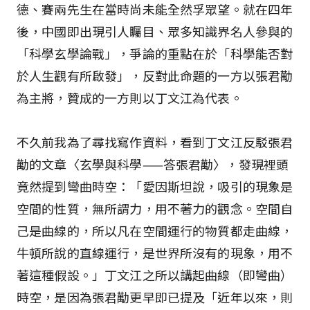
德、賽兩先生在當時尚未能全然孚眾望。就在四年
後，中國即出現引人矚目、眾多知識界名人參與的
「科學玄學論戰」，爭論的重點在於「科學能否對
於人生觀有所啟發」，反對此命題的一方以張君勱
為主將，贊成的一方則以丁文江為代表。
不久前我為了尋找寫作資料，看到丁文江反駁張君
勱的文章〈玄學與科學——答張君勱〉，發現裡頭
竟然提到彎曲時空：「愛因斯坦說，吸引的現象是
空間的性質，無所謂力，用不著力的觀念。空間自
己是曲線的，所以凡在空間運行的物質都走曲線，
牛頓所說的直線運行，是世界所沒有的現象，用不
著這種假設。」丁文江之所以講起曲線（即彎曲）
時空，是因為張君勱更早即已提及「近年以來，則