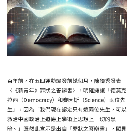
百年前，在五四運動爆發前幾個月，陳獨秀發表
〈《新青年》罪狀之答辯書〉，明確擁護「德莫克
拉西（Democracy）和賽因斯（Science）兩位先
生」，因為「我們現在認定只有這兩位先生，可以
救治中國政治上道德上學術上思想上一切的黑
暗。」既然此宣示是出自「罪狀之答辯書」，顯見