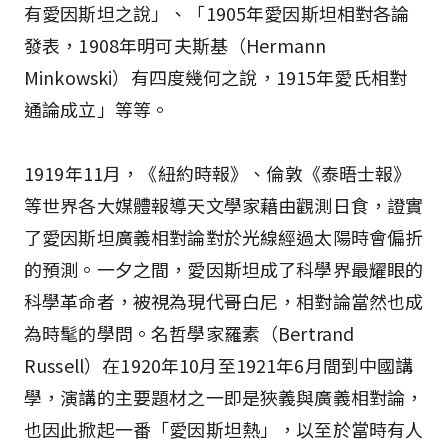
有愛因斯坦之說」、「1905年愛因斯坦相對各論
發表，1908年明可夫斯基（Hermann
Minkowski）有四度幾何之說，1915年愛氏相對
通論成立」等等。
1919年11月，《紐約時報》、倫敦《泰晤士報》
等世界各大媒體報導天文學家藉由觀測日食，證實
了愛因斯坦廣義相對論對於光線經過太陽時會偏折
的預測。一夕之間，愛因斯坦成了科學界最耀眼的
科學革命者，被視為現代哥白尼，相對論當然也成
為時髦的學問。名哲學家羅素（Bertrand
Russell）在1920年10月至1921年6月間到中國講
學，演講的主要題材之一即是狹義與廣義相對論，
也因此掀起一番「愛因斯坦熱」，以至於當時有人