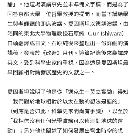
論」。他這場演講事先並未準備文字稿，而是為了
回答京都大學一位哲學教授的提問，而當下講給學
生與老師聽的即席演講。愛因斯坦以德語演講，由
陪同的東北大學物理教授石原純（Jun Ishiwara）
口頭翻譯成日文。石原純後來整理出一份詳細的演
講稿，發表於《改造》月刊。這篇記錄後來翻譯成
英文，受到科學史家的重視，因為這是愛因斯坦最
早回顧相對論發展歷史的文獻之一。
愛因斯坦說明了他是從「邁克生－莫立實驗」得知
「我們對於地球相對於以太在動的想法是錯的」
（到底是否如此，科學史家間尚有爭議），以至於
「我相信沒有任何光學實驗可以偵測到地球的運
動」；另外他也闡述了如何發展出彎曲時空的想