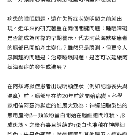
病患的睡眠問題，遠在失智症狀變明顯之前就出
現。近年來的研究著重在兩個關鍵問題：睡眠障礙
是否能成為可靠的早期警示，代表阿茲海默症患者
的腦部已開始產生變化？雖然只是臆測，但更令人
感興趣的問題是：治療睡眠問題，是否可以延緩阿
茲海默症的發生或進展？
在阿茲海默症患者出現明顯症狀（例如記憶喪失與
混亂）前，腦部早在約20年前就開始病變。科學
家相信阿茲海默症的進展大致為：神經細胞製造的
無用產物β－類澱粉蛋白開始在腦細胞間堆積、形
成斑塊。之後有毒且糾結的τ蛋白也堆積在神經細
胞內，先是內顳葉，然後擴展到其他腦區。這些變