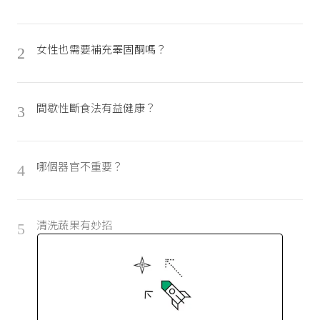
女性也需要補充睪固酮嗎？
2
間歇性斷食法有益健康？
3
哪個器官不重要？
4
清洗蔬果有妙招
5