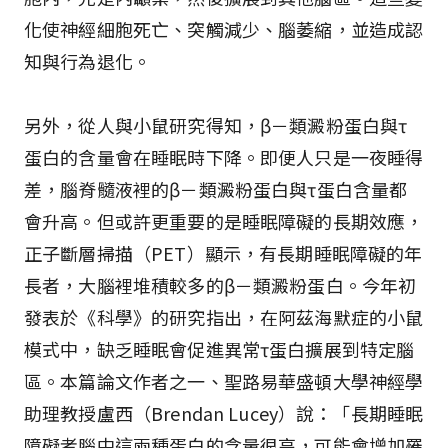
化使神經細胞死亡、突觸減少、腦萎縮，並造成認
知與行為退化。
另外，從人與小鼠研究得知，β－類澱粉蛋白與τ
蛋白的含量會在睡眠時下降。即便人只是一夜睡得
差，腦脊髓液裡的β－類澱粉蛋白與τ蛋白含量都
會升高。但或許更重要的是睡眠障礙的長期效應，
正子斷層掃描（PET）顯示，有長期睡眠障礙的年
長者，大腦裡堆積較多的β－類澱粉蛋白。今年初
發表於《科學》的研究指出，在阿茲海默症的小鼠
模式中，缺乏睡眠會促進異常τ蛋白擴展到特定腦
區。本篇論文作者之一、聖路易華盛頓大學神經學
助理教授盧西（Brendan Lucey）說：「長期睡眠
障礙者腦中這兩種蛋白的含量很高，可能會增加罹