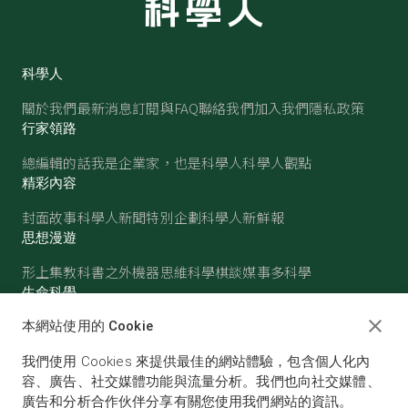
科學人
關於我們
最新消息
訂閱與FAQ
聯絡我們
加入我們
隱私政策
行家領路
總編輯的話
我是企業家，也是科學人
科學人觀點
精彩內容
封面故事
科學人新聞
特別企劃
科學人新鮮報
思想漫遊
形上集
教科書之外
機器思維
科學棋談
媒事多科學
生命科學
醫學
古生物
心理學
生態學
本網站使用的 Cookie
物質世界
我們使用 Cookies 來提供最佳的網站體驗，包含個人化內
物理
化學
地球科學
天文
容、廣告、社交媒體功能與流量分析。我們也向社交媒體、
廣告和分析合作伙伴分享有關您使用我們網站的資訊。