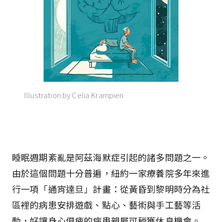
Illustration by Celia Krampien
睡眠週期紊亂是阿茲海默症引起的諸多問題之一。
由於這個問題十分普遍，紐約一家療養院多年來進
行一項「通宵達旦」計畫：從黃昏到黎明時分為社
區裡的病患安排遊戲、點心、藝術與手工藝等活
動，好讓身心俱疲的病患親屬可稍獲休息機會。