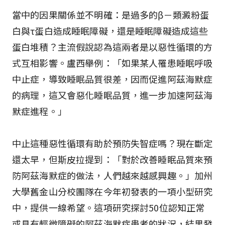
當中的因果關係並不明確：是過多的β－類澱粉蛋
白與τ蛋白造成睡眠障礙，還是睡眠障礙造成這些
蛋白堆積？主流假說認為這兩者是以惡性循環的方
式互相影響。盧西舉例：「如果某人罹患睡眠呼吸
中止症，導致睡眠品質很差，因而促進阿茲海默症
的病理，這又會惡化睡眠品質，進一步加速阿茲海
默症進程。」
中止這種惡性循環有助於預防失智症嗎？現在斷定
還太早，但斯皮拉提到：「對於改善睡眠品質來預
防阿茲海默症的做法，人們越來越感興趣。」加州
大學舊金山分校團隊在今年初發表的一項小型研究
中，提供一線希望。這項研究探討50位認知正常
或具有輕微障礙的阿茲海默症患者的狀況，結果發