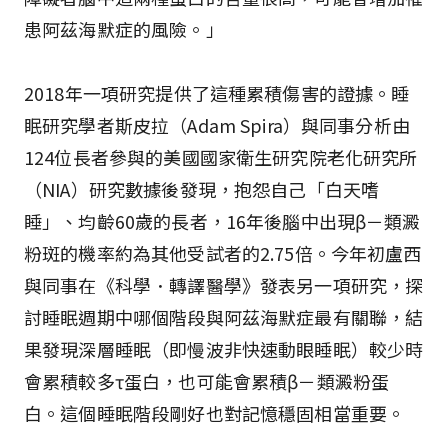
患阿茲海默症的風險。」
2018年一項研究提供了這種累積傷害的證據。睡
眠研究學者斯皮拉（Adam Spira）與同事分析由
124位長者參與的美國國家衛生研究院老化研究所
（NIA）研究數據後發現，抱怨自己「白天嗜
睡」、均齡60歲的長者，16年後腦中出現β－類澱
粉斑的機率約為其他受試者的2.75倍。今年初盧西
與同事在《科學．轉譯醫學》發表另一項研究，探
討睡眠週期中哪個階段與阿茲海默症最有關聯，結
果發現深層睡眠（即慢波非快速動眼睡眠）較少時
會累積較多τ蛋白，也可能會累積β－類澱粉蛋
白。這個睡眠階段剛好也對記憶穩固相當重要。