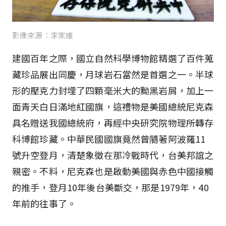
影像來源：李家維
建國百年之際，國立自然科學博物館精選了百件蒐
藏珍品展出同慶，月球岩石當然是首選之一。半球
形的壓克力封埋了四顆毫米大的黝黑岩屑，加上一
面青天白日滿地紅國旗，這禮物是美國總統尼克森
具名贈送我國總統府，再經中央研究院物理所轉存
科博館珍藏。中華民國國旗竟然曾隨著阿波羅11
號升空登月，清楚象徵在那冷戰時代，台美邦誼之
親密。不料，尼克森也是啟動美國與赤色中國接觸
的推手，登月10年後台美斷交，那是1979年，40
年前的往事了。