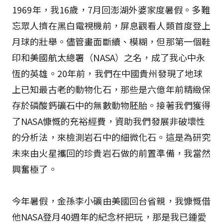
1969年，我16歲，7月回澎湖外婆家度暑假。多難
忘眾人擠在黑白電視機前，屏息觀看人類首度登上
月球的壯舉。儘管畫面斷續、模糊，但那第一個鞋
印和美國航太總署（NASA）之名，成了我心中永
恆的英雄。20年前，我們在中國貴州發現了地球
上已知最古老的動物化石，那些是六億年前精緻保
存於磷酸鈣礦石中的無數動物胚胎。接著我們獲得
了NASA慷慨的充裕經費，資助我們發展非破壞性
的分析法，來檢測岩石中的細微化石。這是為研究
未來由火星攜回的珍貴岩石做的前置準備，我當然
興奮極了。
今年暑假，金孫李小礦由美國回台省親，我慷慨借
他NASA登月40週年的紀念杯把玩，那是我已鍾愛