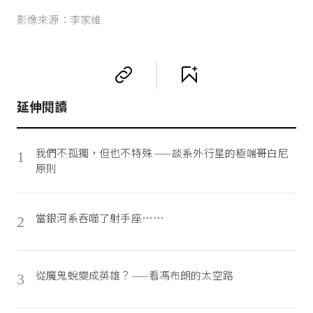
影像來源：李家維
延伸閱讀
我們不孤獨，但也不特殊 ——談系外行星的極端哥白尼
1
原則
當銀河系吞噬了射手座……
2
從魔鬼蛻變成英雄？——看馮布朗的太空路
3