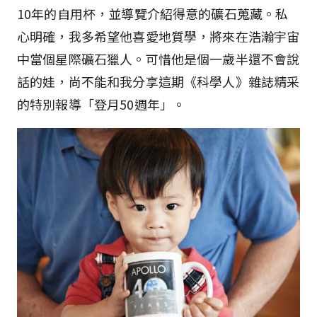
10年的自用杯，並導覽介紹得意的礦石蒐藏。私
心明確，我多希望他喜愛地質學，將來在浩瀚宇宙
中當個星際礦石獵人。可惜他是個一歲半還不會說
話的娃，尚不能和我分享這期《科學人》雜誌精采
的特別報導「登月50週年」。