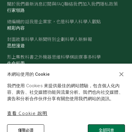
關於我們
最新消息
訂閱與FAQ
聯絡我們
加入我們
隱私政策
行家領路
總編輯的話
我是企業家，也是科學人
科學人觀點
精彩內容
封面故事
科學人新聞
特別企劃
科學人新鮮報
思想漫遊
形上集
教科書之外
機器思維
科學棋談
媒事多科學
生命科學
醫學
古生物
心理學
生態學
本網站使用的 Cookie
物質世界
我們使用 Cookies 來提供最佳的網站體驗，包含個人化內
物理
化學
地球科學
天文
容、廣告、社交媒體功能與流量分析。我們也向社交媒體、
廣告和分析合作伙伴分享有關您使用我們網站的資訊。
查看 Cookie 說明
僅限必須
全部同意
© SCIENTIFIC AMERICAN, A DIVISION OF NATURE