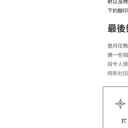
射以及
下的腳
最後
登月任務
遇一些阻
段令人頭
姆斯壯因