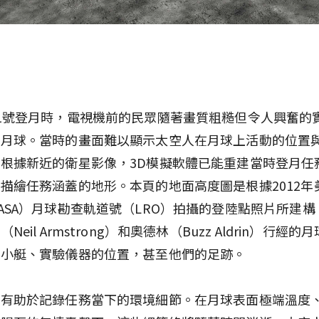
1號登月時，電視機前的民眾隨著畫質粗糙但令人興奮的
上月球。當時的畫面難以顯示太空人在月球上活動的位置
根據新近的衛星影像，3D模擬軟體已能重建當時登月任
描繪任務涵蓋的地形。本頁的地面高度圖是根據2012年
ASA）月球勘查軌道號（LRO）拍攝的登陸點照片所建
Neil Armstrong）和奧德林（Buzz Aldrin）行經
月小艇、實驗儀器的位置，甚至他們的足跡。
像有助於記錄任務當下的環境細節。在月球表面極端溫度