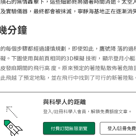
微隕石的無情轟擊下，這些細節終將隨著時間消逝。太空
印及實驗儀器，最終都會被抹滅，寧靜海基地正在逐漸消
幾分鐘
的每個步驟都經過謹慎規劃，即使如此，鷹號降 落的過
礙。下圖使用與前頁相同的3D模擬 技術，顯示登月小
皮發麻期間的飛行高 度。原來預定的著陸點散佈著危險
此飛越 了預定地點，並在飛行中找到了可行的新著陸點
與科學人的距離
登入/註冊科學人會員，解鎖免費額度文章。
付費訂閱無限瀏覽
登入/註冊免