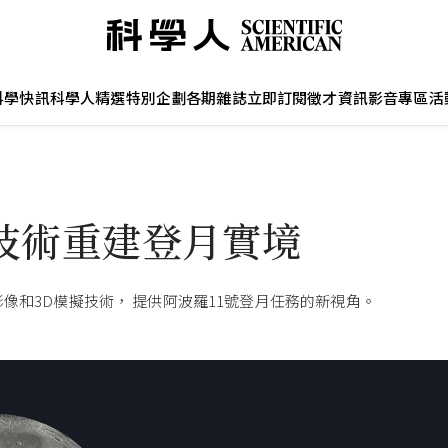
科學快訊
科學人精選
特別企劃
各期雜誌
立即訂閱
徵才資訊
影音專區
活
D技術重建登月實境
像和3D模擬技術， 提供阿波羅11號登月任務的新視角。