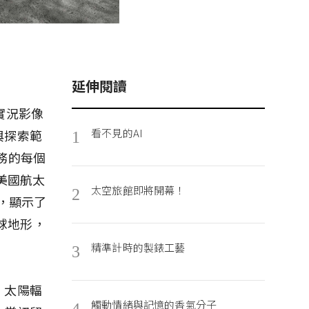
延伸閱讀
實況影像
看不見的AI
與探索範
1
務的每個
美國航太
太空旅館即將開幕！
2
構，顯示了
的月球地形，
精準計時的製錶工藝
3
、太陽輻
觸動情緒與記憶的香氣分子
4