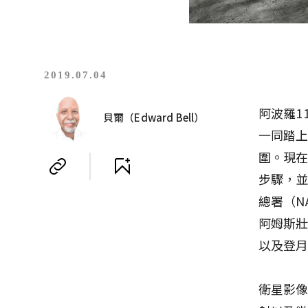
2019.07.04
阿波羅1
貝爾（Edward Bell）
一同踏
圍。現在
步驟，並
總署（N
阿姆斯壯（
以及登
衛星影