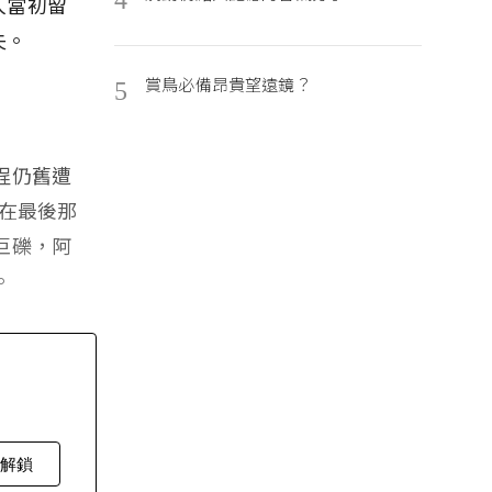
人當初留
失。
賞鳥必備昂貴望遠鏡？
5
程仍舊遭
艇在最後那
巨礫，阿
。
費解鎖