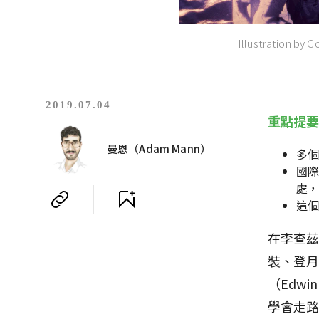
Illustration by C
2019.07.04
重點提
曼恩（Adam Mann）
多個
國際
處，
這個
在李查茲
裝、登月
（Edw
學會走