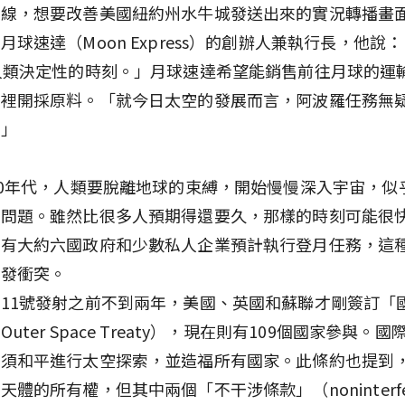
天線，想要改善美國紐約州水牛城發送出來的實況轉播畫
月球速達（Moon Express）的創辦人兼執行長，他說
人類決定性的時刻。」月球速達希望能銷售前往月球的運
那裡開採原料。「就今日太空的發展而言，阿波羅任務無
。」
60年代，人類要脫離地球的束縛，開始慢慢深入宇宙，似
的問題。雖然比很多人預期得還要久，那樣的時刻可能很
期有大約六國政府和少數私人企業預計執行登月任務，這
引發衝突。
11號發射之前不到兩年，美國、英國和蘇聯才剛簽訂「
uter Space Treaty），現在則有109個國家參與。
必須和平進行太空探索，並造福所有國家。此條約也提到
天體的所有權，但其中兩個「不干涉條款」（noninterfer