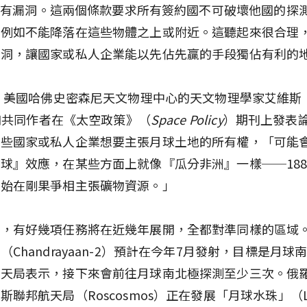
se）有漏洞。這兩個條款要求所有簽約國不可破壞他國的探
，例如不能降落在這些物體之上或附近。這聽起來很合理
漏洞，讓國家或私人企業能以先佔先贏的手段獨佔有利的
年，美國哈佛史密森尼天文物理中心的天文物理學家艾維斯（M
s）和共同作者在《太空政策》（
Space Policy
）期刊上發表
有些國家或私人企業想要主張月球土地的所有權，「可能
球』效應，在某些方面上就像『瓜分非洲』一樣──188
開始在剛果爭相主張礦物資源。」
然，有好幾項任務將在近幾年展開，全都對準同樣的區域
（Chandrayaan-2）預計在今年7月發射，目標是月球
航天局表示，接下來會前往月球南北極探測至少三次。俄
斯聯邦航天局（Roscosmos）正在發展「月球水珠」（Lu