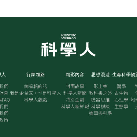
學人
行家領路
精彩內容
思想漫遊
生命科學
物
我們
總編輯的話
封面故事
形上集
醫學
消息
我是企業家，也是科學人
科學人新聞
教科書之外
古生物
FAQ
科學人觀點
特別企劃
機器思維
心理學
地
我們
科學人新鮮報
科學棋談
生態學
我們
媒事多科學
政策