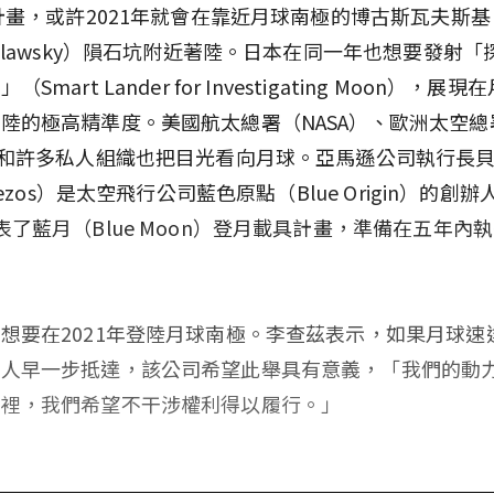
）計畫，或許2021年就會在靠近月球南極的博古斯瓦夫斯基
uslawsky）隕石坑附近著陸。日本在同一年也想要發射「
Smart Lander for Investigating Moon），展
陸的極高精準度。美國航太總署（NASA）、歐洲太空總
）和許多私人組織也把目光看向月球。亞馬遜公司執行長
 Bezos）是太空飛行公司藍色原點（Blue Origin）的創
表了藍月（Blue Moon）登月載具計畫，準備在五年內
想要在2021年登陸月球南極。李查茲表示，如果月球速
他人早一步抵達，該公司希望此舉具有意義，「我們的動
那裡，我們希望不干涉權利得以履行。」