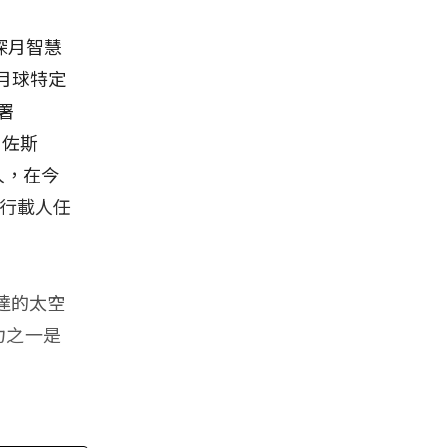
探月智慧
現在月球特定
署
貝佐斯
辦人，在今
執行載人任
達的太空
力之一是