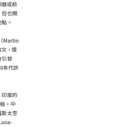
測器或前
，但也開
地點。
artin
論文，提
會引發
0年代許
。印度的
南極。中
羅斯太空
na-