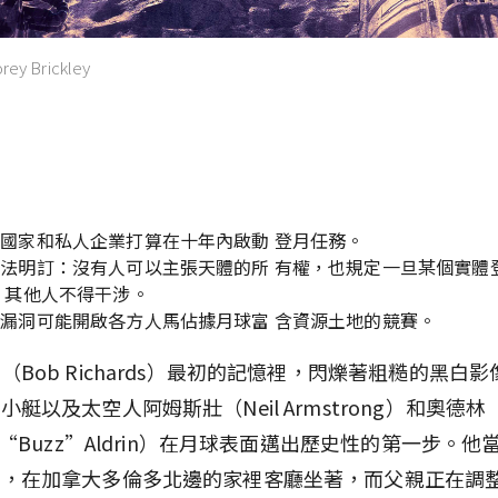
orey Brickley
要
國家和私人企業打算在十年內啟動 登月任務。
法明訂：沒有人可以主張天體的所 有權，也規定一旦某個實體
 其他人不得干涉。
漏洞可能開啟各方人馬佔據月球富 含資源土地的競賽。
（Bob Richards）最初的記憶裡，閃爍著粗糙的黑白
小艇以及太空人阿姆斯壯（Neil Armstrong）和奧德林
in“Buzz”Aldrin）在月球表面邁出歷史性的第一步。他
路，在加拿大多倫多北邊的家裡客廳坐著，而父親正在調