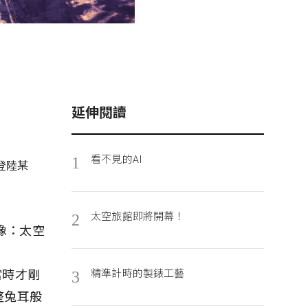
延伸閱讀
看不見的AI
1
登陸某
太空旅館即將開幕！
2
影像：太空
當時才剛
精準計時的製錶工藝
3
整兔耳般