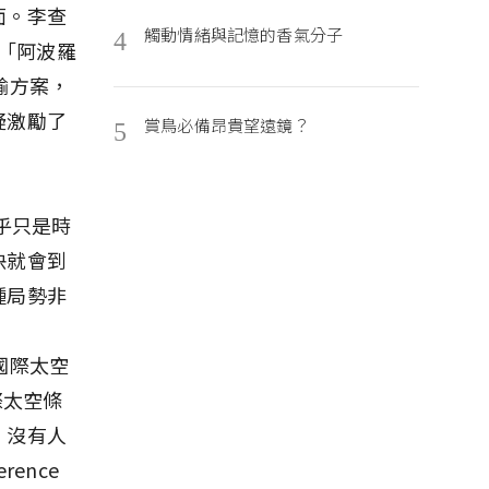
面。李查
觸動情緒與記憶的香氣分子
4
：「阿波羅
輸方案，
疑激勵了
賞鳥必備昂貴望遠鏡？
5
乎只是時
快就會到
種局勢非
國際太空
國際太空條
，沒有人
ence