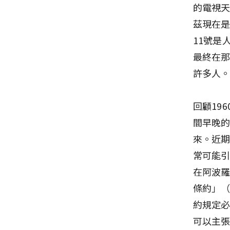
的電視
茲現在是
11號是
最終在
許多人
回顧19
間早晚
來。近
常可能
在阿波羅
條約」（O
約規定
可以主張