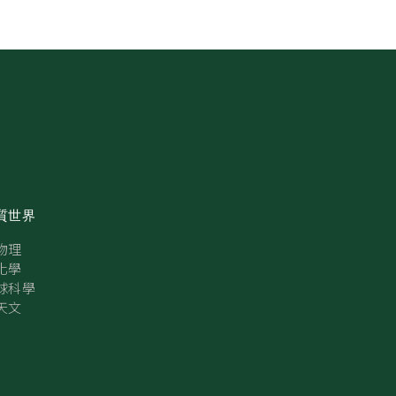
質世界
物理
化學
球科學
天文