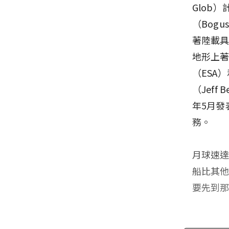
Glob
（Bog
著陸載具」（
地形上著
（ESA
（Jeff
年5月發
務。
月球速達
船比其
要先到