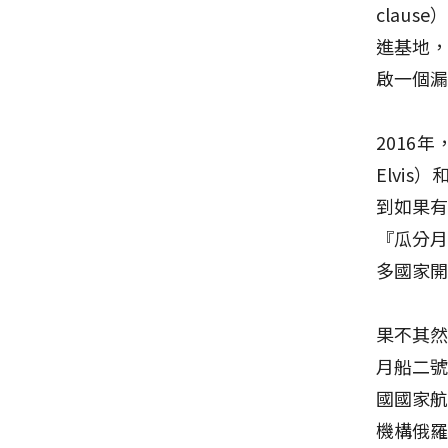
clau
進基地
啟一個
2016
Elvi
到如果
『瓜分月
多國家
果不其
月船二號
國國家
機構俄羅