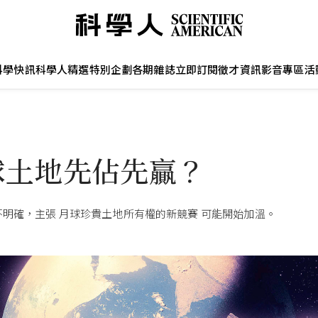
科學快訊
科學人精選
特別企劃
各期雜誌
立即訂閱
徵才資訊
影音專區
活
球土地先佔先贏？
不明確，主張 月球珍貴土地所有權的新競賽 可能開始加溫。