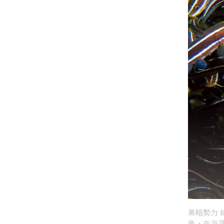
黑暗勢力 
魚，在海藻