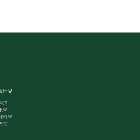
質世界
物理
化學
球科學
天文