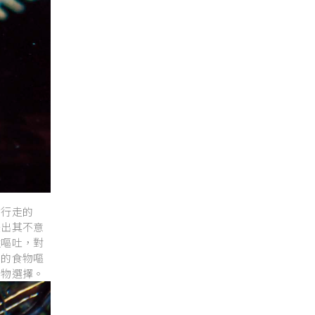
鰭行走的
後出其不意
性嘔吐，對
中的食物嘔
食物選擇。