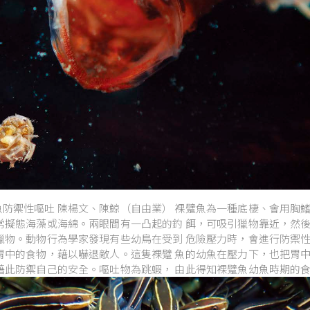
魚防禦性嘔吐 陳楊文、陳鯨（自由業） 裸躄魚為一種底棲、會用胸
色常擬態海藻或海綿。兩眼間有一凸起的釣 餌，可吸引獵物靠近，然
食獵物。動物行為學家發現有些幼鳥在受到 危險壓力時，會進行防禦
出胃中的食物，藉以嚇退敵人。這隻裸躄 魚的幼魚在壓力下，也把胃
，藉此防禦自己的安全。嘔吐物為跳蝦， 由此得知裸躄魚幼魚時期的