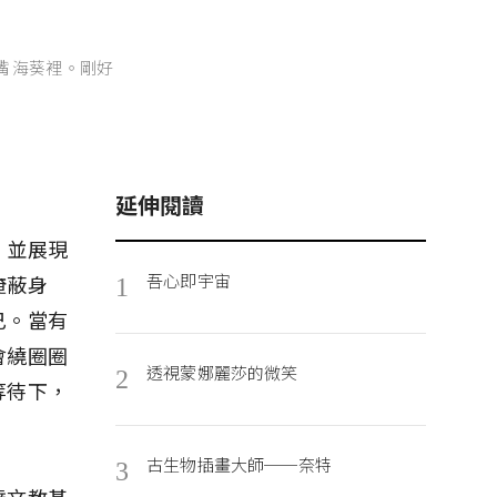
嘴 海葵裡。剛好
延伸閱讀
，並展現
吾心即宇宙
掩蔽身
1
己。當有
會繞圈圈
透視蒙娜麗莎的微笑
2
等待下，
古生物插畫大師──奈特
3
達文教基