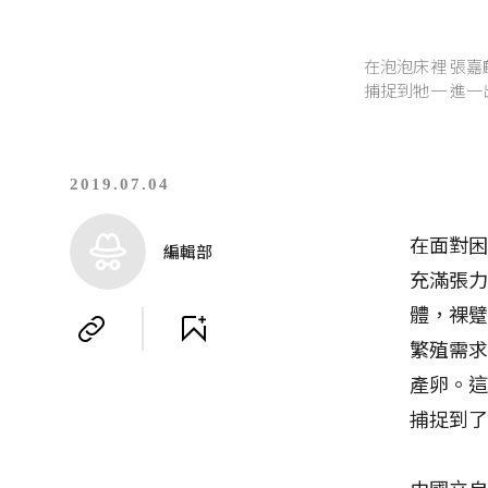
在泡泡床裡 張嘉
捕捉到牠一 進一
2019.07.04
在面對
編輯部
充滿張
體，裸
繁殖需
產卵。
捕捉到
由國立