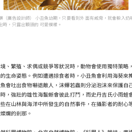
麒（廣告設計師） 小丑魚幼期，只要看到外 面有威脅，就會躲入奶
出時，只露出顆頭的 可愛模樣。
困境、繁殖、求偶或競爭等狀況時，動物會使用獨特策略
力的生命姿態。例如遭遇掠食者時，小丑魚會利用海葵來
躄魚會吐出食物嚇退敵人，沫蟬若蟲則分泌泡沫來保護自
求時，強壯的雄性海鬣蜥會彼此打鬥，而史丹吉氏小雨蛙
這些在山林與海洋中所發生的自然事件，在攝影者的耐心
了燦爛的剎那。
自然科學博物館、北京自然博物館、《科學人》雜誌、廣