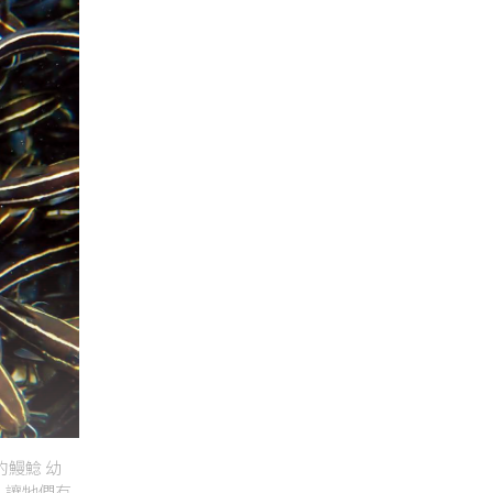
的鰻鯰 幼
，讓牠們有