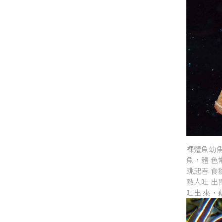
裸躄魚幼
魚，體 
跳起吞 
敵人吐 
吐出 來