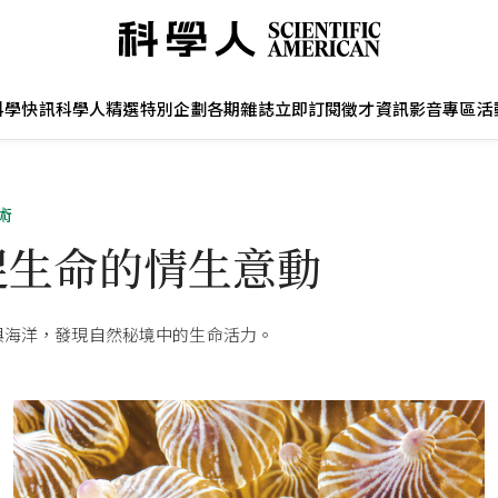
科學快訊
科學人精選
特別企劃
各期雜誌
立即訂閱
徵才資訊
影音專區
活
術
捉生命的情生意動
與海洋，發現自然秘境中的生命活力。