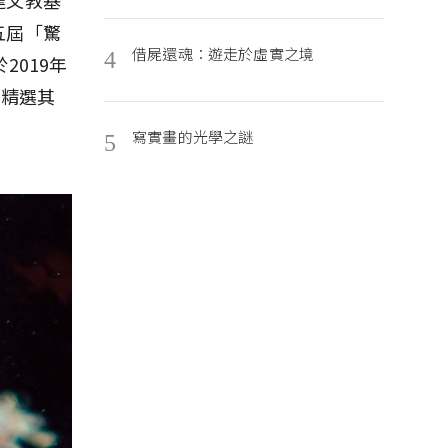
五屆「驚
借屍還魂：遊走於虛實之境
4
2019年
僅精選其
寫實畫的光學之謎
5