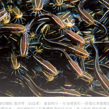
線紋鰻鯰 曾詩琴（自由業） 黃昏時分，在海裡遇到 一群看似黑壓壓
間覓食。 線紋鰻鯰除了有集體群 聚的特性外，身上所暗 藏的劇毒