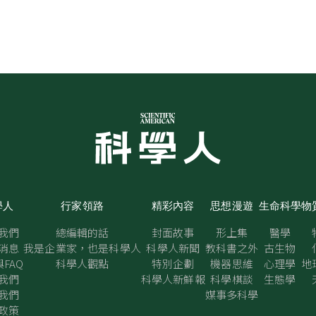
學人
行家領路
精彩內容
思想漫遊
生命科學
物
我們
總編輯的話
封面故事
形上集
醫學
消息
我是企業家，也是科學人
科學人新聞
教科書之外
古生物
FAQ
科學人觀點
特別企劃
機器思維
心理學
地
我們
科學人新鮮報
科學棋談
生態學
我們
媒事多科學
政策