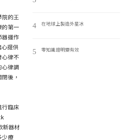
學院的王
在地球上製造外星冰
4
康的第一
節器運作
豬心提供
零知識證明變有效
5
發心律不
的心律調
關閉後，
進行臨床
k
款新器材
多少療