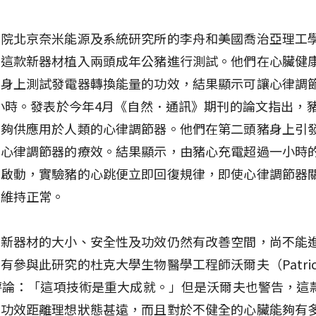
學院北京奈米能源及系統研究所的李舟和美國喬治亞理工
把這款新器材植入兩頭成年公豬進行測試。他們在心臟健
豬身上測試發電器轉換能量的功效，結果顯示可讓心律調
5小時。發表於今年4月《自然．通訊》期刊的論文指出，
足夠供應用於人類的心律調節器。他們在第二頭豬身上引
試心律調節器的療效。結果顯示，由豬心充電超過一小時
旦啟動，實驗豬的心跳便立即回復規律，即使心律調節器
可維持正常。
款新器材的大小、安全性及功效仍然有改善空間，尚不能
有參與此研究的杜克大學生物醫學工程師沃爾夫（Patric
）評論：「這項技術是重大成就。」但是沃爾夫也警告，這
和功效距離理想狀態甚遠，而且對於不健全的心臟能夠有