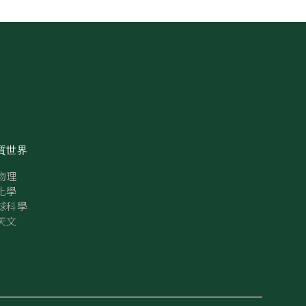
質世界
物理
化學
球科學
天文