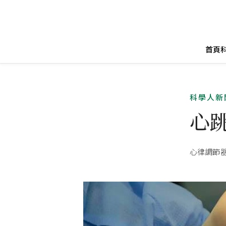
首頁
科學人新
心
心律調節