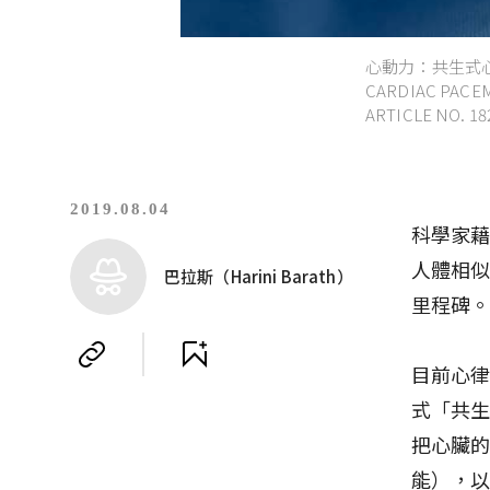
心動力：共生式心
CARDIAC PACEM
ARTICLE NO. 18
2019.08.04
科學家
人體相
巴拉斯（Harini Barath）
里程碑
目前心
式「共
把心臟
能），