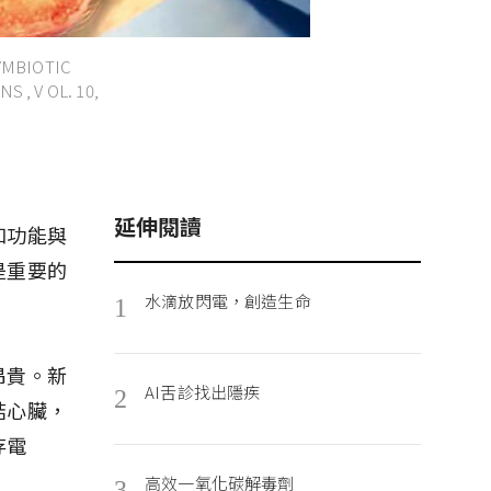
IOTIC
, V OL. 10,
延伸閱讀
和功能與
是重要的
水滴放閃電，創造生命
1
昂貴。新
AI舌診找出隱疾
2
結心臟，
存電
高效一氧化碳解毒劑
3