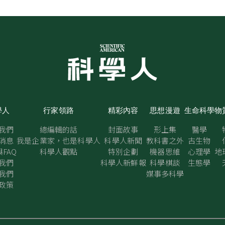
學人
行家領路
精彩內容
思想漫遊
生命科學
物
我們
總編輯的話
封面故事
形上集
醫學
消息
我是企業家，也是科學人
科學人新聞
教科書之外
古生物
FAQ
科學人觀點
特別企劃
機器思維
心理學
地
我們
科學人新鮮報
科學棋談
生態學
我們
媒事多科學
政策