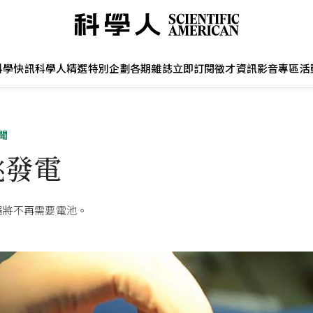
科學快訊
科學人精選
特別企劃
各期雜誌
立即訂閱
徵才資訊
影音專區
活
聞
跳發電
器將不再需要電池。