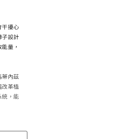
會干擾心
陣子設計
取能量，
馬蒂內茲
大幅改革植
系統，能