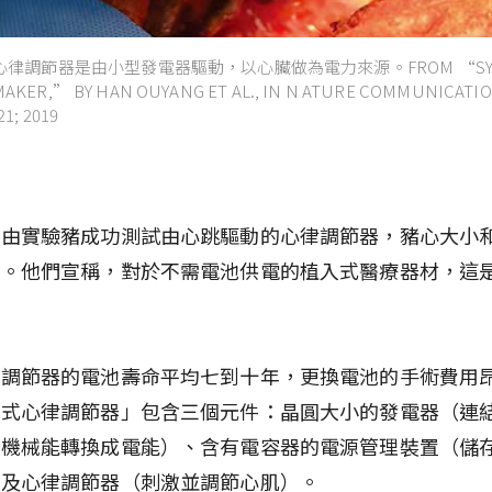
律調節器是由小型發電器驅動，以心臟做為電力來源。FROM “SYMB
AKER,” BY HAN OUYANG ET AL., IN N ATURE COMMUNICATIONS 
21; 2019
藉由實驗豬成功測試由心跳驅動的心律調節器，豬心大小
似。他們宣稱，對於不需電池供電的植入式醫療器材，這
。
律調節器的電池壽命平均七到十年，更換電池的手術費用
生式心律調節器」包含三個元件：晶圓大小的發電器（連
的機械能轉換成電能）、含有電容器的電源管理裝置（儲
以及心律調節器（刺激並調節心肌）。