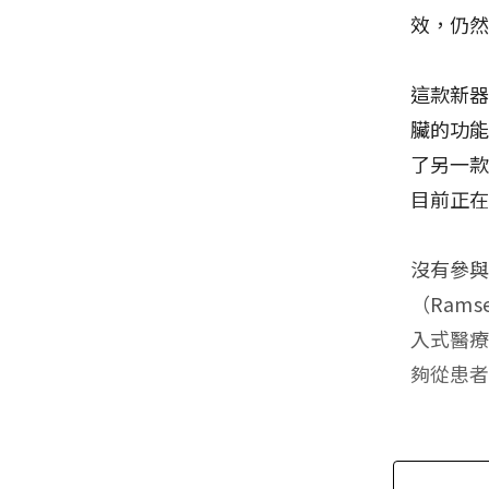
效，仍
這款新
臟的功
了另一
目前正
沒有參
（Ram
入式醫
夠從患