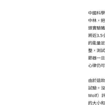
中國科
中林，
頭實驗
將近3.
的能量
整，測
節器一
心律仍
由於這
試驗。沒
Wolf
的大小