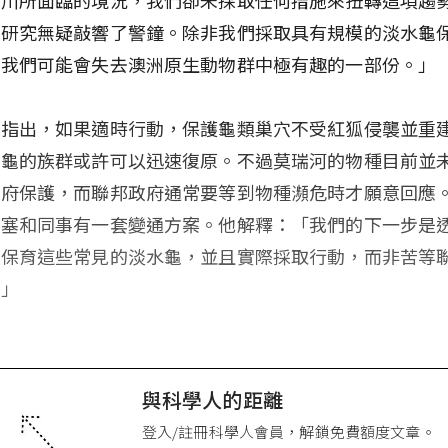
的研究無疑敲響了警鐘。除非我們採取具有規模的淡水龜
則我們可能會失去澳洲原生動物群中極有趣的一部份。」
也指出，如果適時行動，保護龜類巢穴不受紅狐侵襲並重
水龜的族群或許可以迅速復原。不過莫瑞河的物種目前並
政府保護，而聯邦政府通常要等到物種瀕危時才願意回應
賓塞和同事有一套變通方案。他解釋：「我們的下一步是
來保育這些常見的淡水龜，並且實際採取行動，而非苦等
。」
與科學人的距離
登入/註冊科學人會員，解鎖免費額度文章。