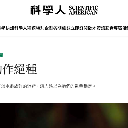
科學快訊
科學人精選
特別企劃
各期雜誌
立即訂閱
徵才資訊
影音專區
活
聞
動作絕種
了淡水龜族群的消逝，讓人誤以為牠們的數量穩定。