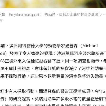
（Emydura macquarii ） 的幼體，這類淡水龜的數量逐漸減少。D
my
年前，澳洲阿得雷德大學的動物學家湯普森（Michael
pson）發表了令人擔憂的發現：澳洲莫瑞河岸淡水龜所產
0%正被外來入侵種紅狐吞食下肚。同一項調查也顯示，
數量不成比例的高，意味著紅狐的掠食減少了河中的幼龜
如果不採取行動，這些原本數量豐富的淡水龜將消失殆盡
鮮少有人採取行動，而湯普森的警告正逐漸成真。今年2
報告》的研究證實，莫瑞河沿岸許多淡水龜的數量正急劇
。論文作者、澳洲西雪梨大學的生態學家史賓塞（Ricky