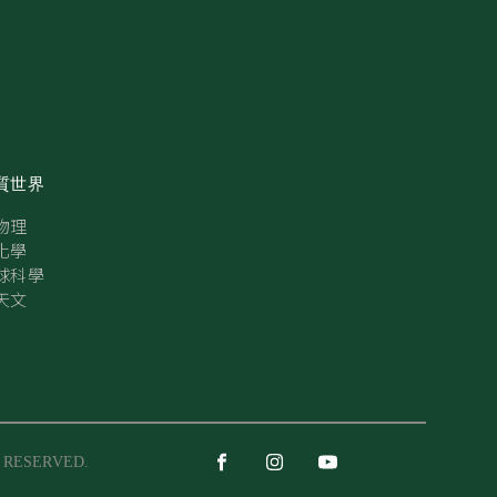
質世界
物理
化學
球科學
天文
S RESERVED.