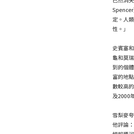
Spen
定。人
性。」
史賓塞和
龜和莫
到的個
富的地
數較高
及200
雪梨麥夸
他評論
幅報導