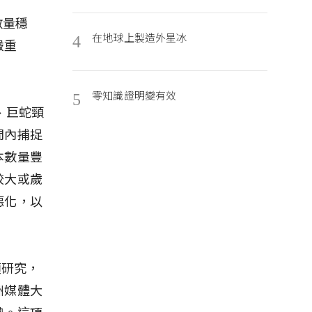
數量穩
在地球上製造外星冰
4
嚴重
零知識證明變有效
5
、巨蛇頸
間內捕捉
本數量豐
較大或歲
惡化，以
項研究，
洲媒體大
勢。這項