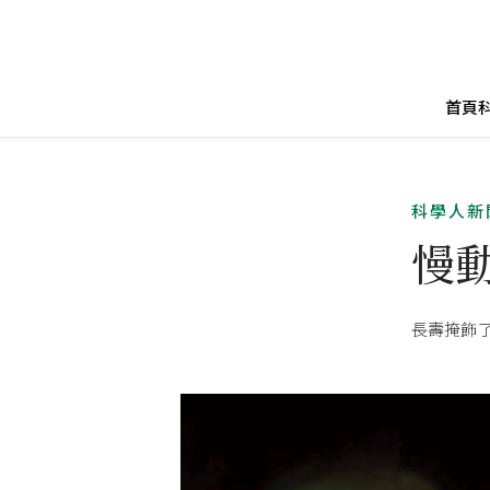
首頁
科學人新
慢
長壽掩飾