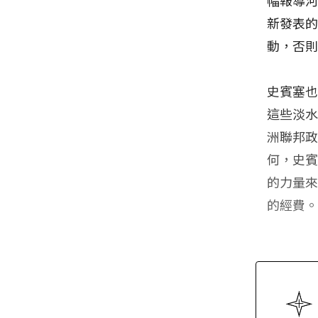
新發表
動，否
史賓塞
這些淡
洲聯邦
何，史
的力量
的經費