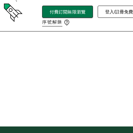
付費訂閱無限瀏覽
登入/註冊免
序號解鎖