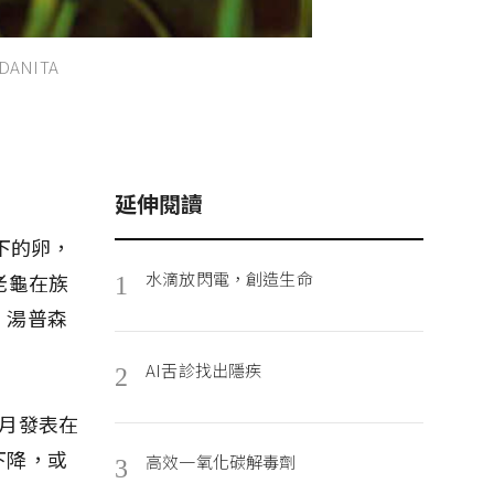
ANITA
延伸閱讀
下的卵，
水滴放閃電，創造生命
老龜在族
1
。湯普森
。
AI舌診找出隱疾
2
月發表在
下降，或
高效一氧化碳解毒劑
3