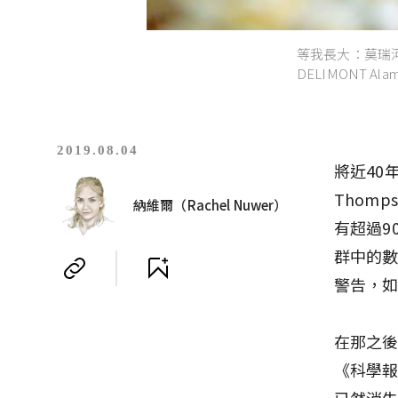
等我長大：莫瑞河龜
DELIMONT Ala
2019.08.04
將近40
Thom
納維爾（Rachel Nuwer）
有超過9
群中的
警告，
在那之後
《科學
已然消失