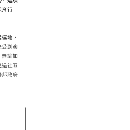
保育行
建棲地，
未受到澳
。無論如
透過社區
聯邦政府