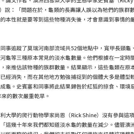
cer）說：「問題在於，龜類的長壽讓人誤以為牠們的族群
類的本性就是要等到這些物種消失後，才會意識到事情的
同事追蹤了莫瑞河南部流域共52個地點中，寬甲長頸龜
瑞河龜等三種原本常見的淡水龜數量。他們根據在一定時
體，來推估該物種的族群數量。結果顯示，這些龜類在原
點已經消失，而在其他地方勉強捕捉到的個體大多是體型
的成龜。史賓塞和同事將此結果歸咎於紅狐的掠食、環境
0年來的數次嚴重乾旱。
利大學的爬行動物學家尚恩（Rick Shine）沒有參與這
：「這幾十年來我們都知道淡水龜的數量在減少。儘管澳
河川所面臨的境況，我們卻未採取任何措施來扭轉這項趨