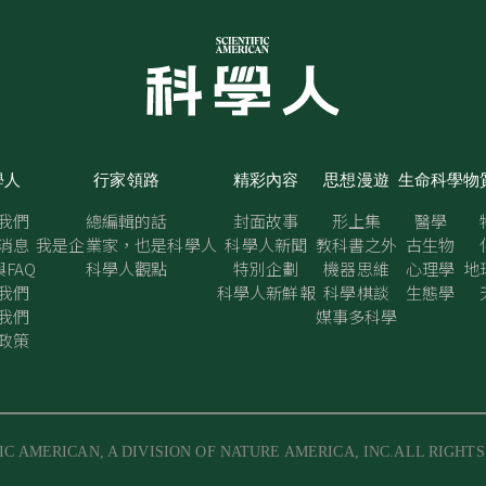
學人
行家領路
精彩內容
思想漫遊
生命科學
物
我們
總編輯的話
封面故事
形上集
醫學
消息
我是企業家，也是科學人
科學人新聞
教科書之外
古生物
FAQ
科學人觀點
特別企劃
機器思維
心理學
地
我們
科學人新鮮報
科學棋談
生態學
我們
媒事多科學
政策
IC AMERICAN, A DIVISION OF NATURE AMERICA, INC.ALL RIGHT