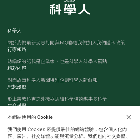
科學人
關於我們
最新消息
訂閱與FAQ
聯絡我們
加入我們
隱私政策
行家領路
總編輯的話
我是企業家，也是科學人
科學人觀點
精彩內容
封面故事
科學人新聞
特別企劃
科學人新鮮報
思想漫遊
形上集
教科書之外
機器思維
科學棋談
媒事多科學
生命科學
醫學
古生物
心理學
生態學
本網站使用的 Cookie
物質世界
我們使用 Cookies 來提供最佳的網站體驗，包含個人化內
物理
化學
地球科學
天文
容、廣告、社交媒體功能與流量分析。我們也向社交媒體、