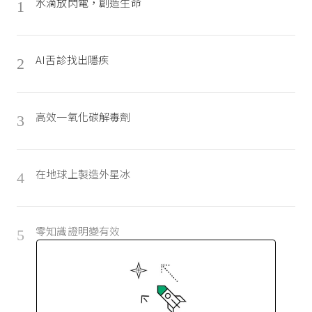
水滴放閃電，創造生命
1
AI舌診找出隱疾
2
高效一氧化碳解毒劑
3
在地球上製造外星冰
4
零知識證明變有效
5