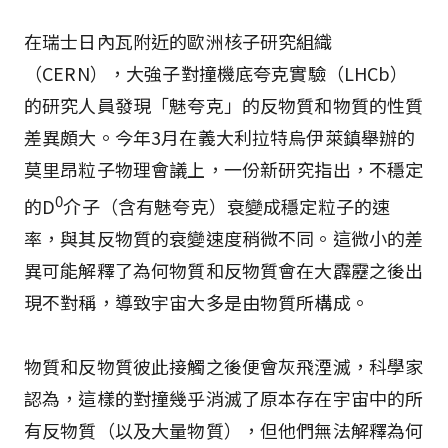
在瑞士日內瓦附近的歐洲核子研究組織
（CERN），大強子對撞機底夸克實驗（LHCb）
的研究人員發現「魅夸克」的反物質和物質的性質
差異頗大。今年3月在義大利拉特烏伊萊鎮舉辦的
莫里昂粒子物理會議上，一份新研究指出，不穩定
0
的D
介子（含有魅夸克）衰變成穩定粒子的速
率，與其反物質的衰變速度稍微不同。這微小的差
異可能解釋了為何物質和反物質會在大霹靂之後出
現不對稱，導致宇宙大多是由物質所構成。
物質和反物質彼此接觸之後便會灰飛湮滅，科學家
認為，這樣的對撞幾乎消滅了原本存在宇宙中的所
有反物質（以及大量物質），但他們無法解釋為何