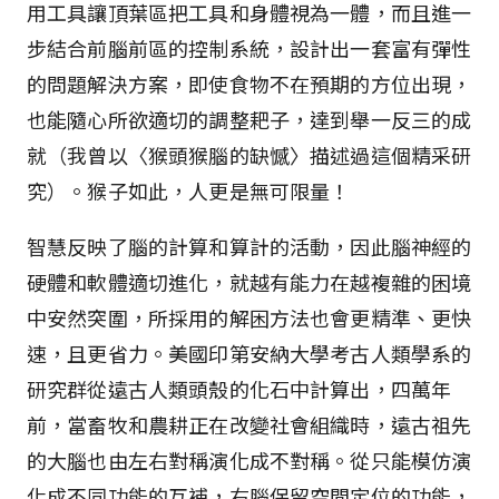
用工具讓頂葉區把工具和身體視為一體，而且進一
步結合前腦前區的控制系統，設計出一套富有彈性
的問題解決方案，即使食物不在預期的方位出現，
也能隨心所欲適切的調整耙子，達到舉一反三的成
就（我曾以〈猴頭猴腦的缺憾〉描述過這個精采研
究）。猴子如此，人更是無可限量！
智慧反映了腦的計算和算計的活動，因此腦神經的
硬體和軟體適切進化，就越有能力在越複雜的困境
中安然突圍，所採用的解困方法也會更精準、更快
速，且更省力。美國印第安納大學考古人類學系的
研究群從遠古人類頭殼的化石中計算出，四萬年
前，當畜牧和農耕正在改變社會組織時，遠古祖先
的大腦也由左右對稱演化成不對稱。從只能模仿演
化成不同功能的互補，右腦保留空間定位的功能，