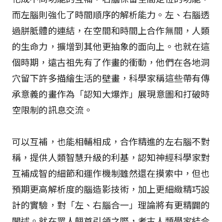
而左腦則強化了時間順序的解析能力。左、右腦透
過胼胝體的連結，在空間和時間上合作無間，人類
的生命力，擴增到其他更抽象的面向上。也就在這
個時期，遠古祖先有了作畫的衝動，他們在各地洞
穴留下許多描繪生活的壁畫，科學家稱這些帶有傳
承意義的畫作為「認知大爆炸」――展現意圖和打破時
空限制的訊息交流。
可以互補，也能相輔相成，合作精進的左右腦不對
稱，提供人類智慧升級的利基，認知神經科學家對
互補成智的細節和運作機制雖然還在摸索中，但也
預期更高解析度的腦造影技術，加上更細緻精巧設
計的實驗，對「左、右腦合一」理論將有更精闢的
闡述。就在眾人翹首引領之際，考古人類學家結合