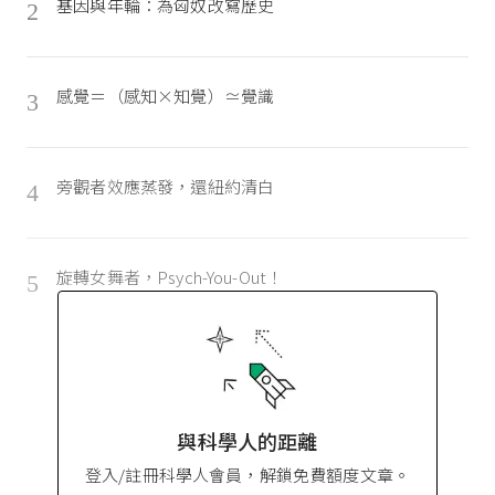
基因與年輪：為匈奴改寫歷史
2
感覺＝（感知×知覺）≃覺識
3
旁觀者效應蒸發，還紐約清白
4
旋轉女舞者，Psych-You-Out！
5
與科學人的距離
登入/註冊科學人會員，解鎖免費額度文章。