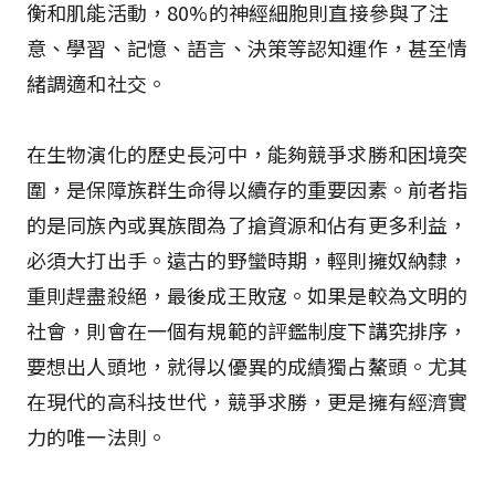
衡和肌能活動，80%的神經細胞則直接參與了注
意、學習、記憶、語言、決策等認知運作，甚至情
緒調適和社交。
在生物演化的歷史長河中，能夠競爭求勝和困境突
圍，是保障族群生命得以續存的重要因素。前者指
的是同族內或異族間為了搶資源和佔有更多利益，
必須大打出手。遠古的野蠻時期，輕則擁奴納隸，
重則趕盡殺絕，最後成王敗寇。如果是較為文明的
社會，則會在一個有規範的評鑑制度下講究排序，
要想出人頭地，就得以優異的成績獨占鰲頭。尤其
在現代的高科技世代，競爭求勝，更是擁有經濟實
力的唯一法則。