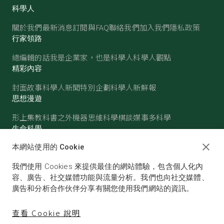
科學人
關於我們
最新消息
訂閱與FAQ
聯絡我們
加入我們
隱私政策
行家領路
總編輯的話
我是企業家，也是科學人
科學人觀點
精彩內容
封面故事
科學人新聞
特別企劃
科學人新鮮報
思想漫遊
形上集
教科書之外
機器思維
科學棋談
媒事多科學
生命科學
醫學
古生物
心理學
生態學
本網站使用的 Cookie
物質世界
我們使用 Cookies 來提供最佳的網站體驗，包含個人化內
物理
化學
地球科學
天文
容、廣告、社交媒體功能與流量分析。我們也向社交媒體、
廣告和分析合作伙伴分享有關您使用我們網站的資訊。
查看 Cookie 說明