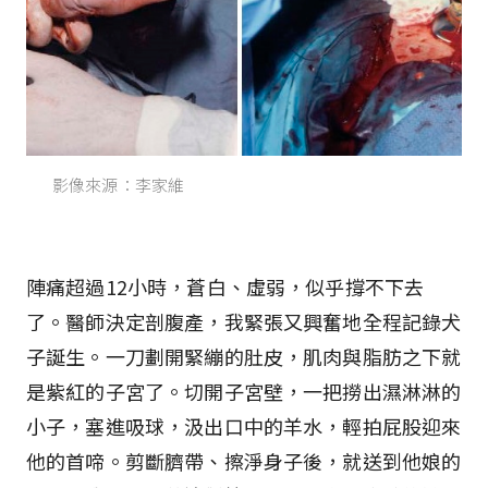
影像來源：李家維
陣痛超過12小時，蒼白、虛弱，似乎撐不下去
了。醫師決定剖腹產，我緊張又興奮地全程記錄犬
子誕生。一刀劃開緊繃的肚皮，肌肉與脂肪之下就
是紫紅的子宮了。切開子宮壁，一把撈出濕淋淋的
小子，塞進吸球，汲出口中的羊水，輕拍屁股迎來
他的首啼。剪斷臍帶、擦淨身子後，就送到他娘的