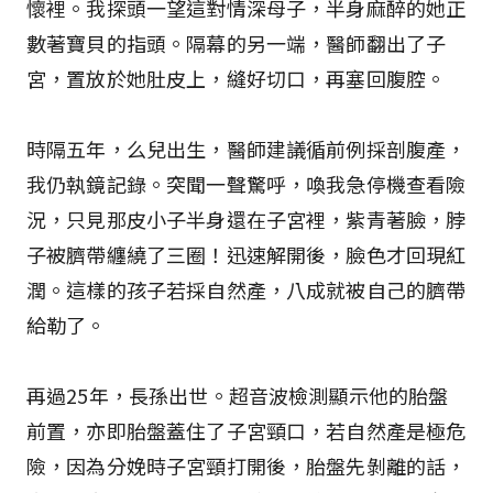
懷裡。我探頭一望這對情深母子，半身麻醉的她正
數著寶貝的指頭。隔幕的另一端，醫師翻出了子
宮，置放於她肚皮上，縫好切口，再塞回腹腔。
時隔五年，么兒出生，醫師建議循前例採剖腹產，
我仍執鏡記錄。突聞一聲驚呼，喚我急停機查看險
況，只見那皮小子半身還在子宮裡，紫青著臉，脖
子被臍帶纏繞了三圈！迅速解開後，臉色才回現紅
潤。這樣的孩子若採自然產，八成就被自己的臍帶
給勒了。
再過25年，長孫出世。超音波檢測顯示他的胎盤
前置，亦即胎盤蓋住了子宮頸口，若自然產是極危
險，因為分娩時子宮頸打開後，胎盤先剝離的話，