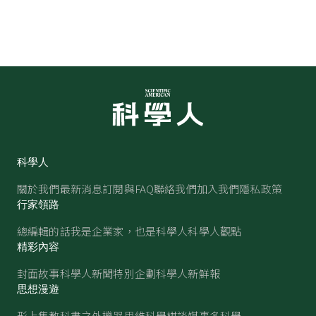
科學人
關於我們
最新消息
訂閱與FAQ
聯絡我們
加入我們
隱私政策
行家領路
總編輯的話
我是企業家，也是科學人
科學人觀點
精彩內容
封面故事
科學人新聞
特別企劃
科學人新鮮報
思想漫遊
形上集
教科書之外
機器思維
科學棋談
媒事多科學