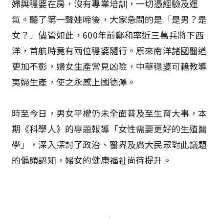
婦與穩婆在房，沒有專業培訓，一切憑經驗及運
氣。聽了第一聲娃啼後，大家急問的是「是男？是
女？」儘管如此，600年前鄭和率近三萬兵將下西
洋，首航時竟有兩位穩婆隨行。原來南洋諸國醫道
更加不彰，婦女生產常見凶險，中華穩婆可藉教導
夷婦生產，使之永感上國德澤。
時至今日，男女平權仍未全面普及至生育大事，本
期《科學人》的專題報導「女性需要更好的生殖醫
學」，深入探討了政治、醫界及廣大民眾對此議題
的偏頗認知，婦女的健康福祉尚待提升。