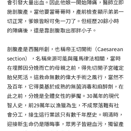
會引發大量出血。因此他娘一開始陣痛，醫師立即
施剖腹產。當他要當哥哥時，產前檢查顯示弟弟一
切正常，爹娘皆盼可免一刀了。但經歷20餘小時
的陣痛後，還是靠剖腹取出那胖小子。
剖腹產是西醫所創，也稱帝王切開術（Caesarean
section），名稱來源可能與羅馬律法相關，當時
在埋葬因分娩而亡的母親之前，得先切開子宮確定
胎兒死活。這救命無數的偉大手術之風行，當然不
及百年，它得奠基於成熟的無菌消毒和麻醉劑，在
此之前，分娩是全體女性的夢魘。30萬年的現代
智人史，前29萬年以漁獵為生，不成聚落難有社
會分工，接生這行業該只有數千年歷史。明清時，
迎接新生命仍是隱晦事，眾男子皆避血污，獨留產