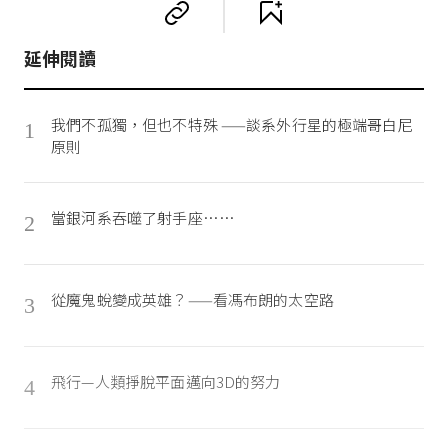
延伸閱讀
我們不孤獨，但也不特殊 ——談系外行星的極端哥白尼
1
原則
當銀河系吞噬了射手座……
2
從魔鬼蛻變成英雄？——看馮布朗的太空路
3
飛行—人類掙脫平面邁向3D的努力
4