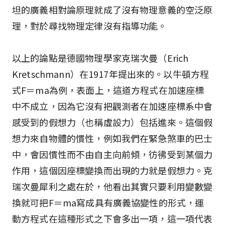
坦的廣義相對論原理就成了沒有物理意義的空泛原
理，對於尋找物理定律沒有指導功能。
以上的論點是德國物理學家克瑞次曼（Erich
Kretschmann）在1917年提出來的。以牛頓方程
式F＝ma為例，表面上，這道方程式在加速座標
中不成立，因為它沒有把觀測者在加速座標系中會
感受到的假想力（也稱虛設力）包括進來。這個假
想力來自物體的慣性，例如我們在緊急煞車的巴士
中，會因慣性而不由自主向前傾，彷彿受到某個力
作用，這個因座標變換而出現的力就是假想力。克
瑞次曼犀利之處在於，他看出其實只要利用變數變
換就可把F＝ma寫成具有廣義協變性的形式，運
動方程式在這種形式之下會多出一項，這一項代表