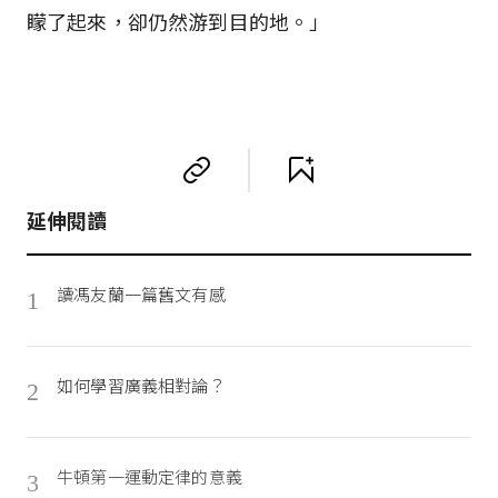
矇了起來，卻仍然游到目的地。」
延伸閱讀
讀馮友蘭一篇舊文有感
1
如何學習廣義相對論？
2
牛頓第一運動定律的意義
3