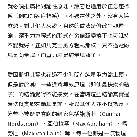
就必須推廣相對論性原理，讓它也適用於任意座標
系（例如加速座標系）。不過在他之外，沒有人這
麼想。對其他人來說，自然的做法是修改牛頓理
論，讓重力方程式的形式在勞倫茲變換下也可維持
不變就好，正如馬克士威方程式那樣，只不過電磁
場是向量場，而重力場是純量場罷了。
愛因斯坦其實也花過不少時間在純量重力論上頭，
但是對於其中一些違背等效原理（即他最快樂的點
子）的結論覺得不能接受。在當時這些結論其實還
無法以實驗來斷其是非，所以其他人並不以為意。
這些不被歷史眷顧的輸家包括諾斯壯（Gunnar
Nordstrom）、亞伯拉罕（Max Abraham）、馮
勞厄（Max von Laue）等，每一位都是一流物理