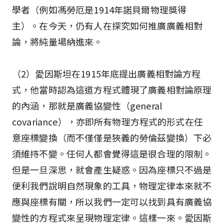
學者（例如馮勞厄是1914年諾貝爾物理獎得
主）。在今天，仍有人在探究如何推廣廣義相對
論，將純量場納進來。
（2）愛因斯坦在1915年底提出廣義相對論方程
式，他當時認為這道方程式體現了廣義相對論原理
的內涵，那就是廣義協變性（general
covariance），亦即所有物理方程式的形式在任
意座標變換（而不僅僅是狹義的勞倫茲變換）下必
須維持不變。任何人都會覺得這是很合理的限制。
但是一旦深思，就會產生疑惑。因為座標只不過是
便利我們說明自然現象的工具，物理定律本來就不
應與座標有關，所以我們一定可以找到具有廣義協
變性的方程式來呈現物理定律。這樣一來。愛因斯