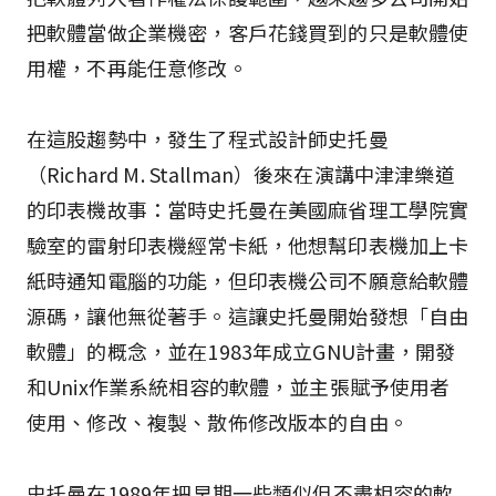
把軟體當做企業機密，客戶花錢買到的只是軟體使
用權，不再能任意修改。
在這股趨勢中，發生了程式設計師史托曼
（Richard M. Stallman）後來在演講中津津樂道
的印表機故事：當時史托曼在美國麻省理工學院實
驗室的雷射印表機經常卡紙，他想幫印表機加上卡
紙時通知電腦的功能，但印表機公司不願意給軟體
源碼，讓他無從著手。這讓史托曼開始發想「自由
軟體」的概念，並在1983年成立GNU計畫，開發
和Unix作業系統相容的軟體，並主張賦予使用者
使用、修改、複製、散佈修改版本的自由。
史托曼在1989年把早期一些類似但不盡相容的軟