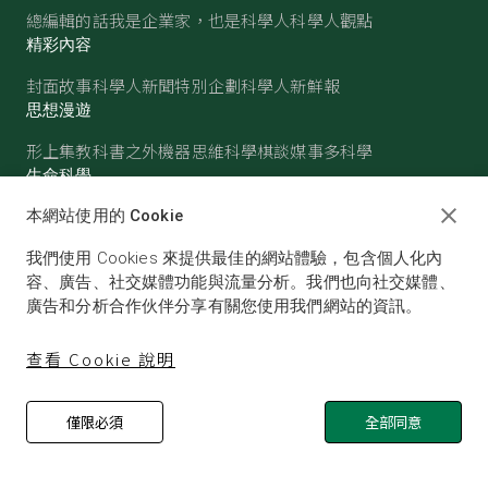
總編輯的話
我是企業家，也是科學人
科學人觀點
精彩內容
封面故事
科學人新聞
特別企劃
科學人新鮮報
思想漫遊
形上集
教科書之外
機器思維
科學棋談
媒事多科學
生命科學
醫學
古生物
心理學
生態學
本網站使用的 Cookie
物質世界
我們使用 Cookies 來提供最佳的網站體驗，包含個人化內
物理
化學
地球科學
天文
容、廣告、社交媒體功能與流量分析。我們也向社交媒體、
廣告和分析合作伙伴分享有關您使用我們網站的資訊。
查看 Cookie 說明
僅限必須
全部同意
© SCIENTIFIC AMERICAN, A DIVISION OF NATURE
AMERICA, INC.ALL RIGHTS RESERVED.