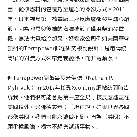
面，從核燃料的包覆乃至爐心的冷卻方式。2011
年，日本福島第一核電廠三座反應爐都發生爐心熔
毀，因為地震與後續的海嘯摧毀了備用柴油發電
機，無法供電給冷卻泵。好幾家公司例如美國華盛
頓州的Terrapower都在研究被動設計，是用傳統
簡單的對流方式來帶走衰變熱，而非電動泵。
但Terrapower副董事長米佛德（Nathan P.
Myhrvold）在2017年接受Xconomy網站訪問時告
訴我，他們很可能會把第一座全尺寸核反應爐蓋在
美國境外。米佛德表示：「坦白說，如果世界各國
都像美國，我們可能永遠做不到，因為（美國）不
願承擔風險，根本不想嘗試新事物。」