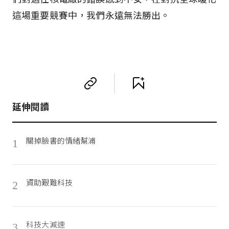
這場重要競賽中，我們永遠無法勝出。
延伸閱讀
關掉臉書的情緒幫浦
1
資助艱難科技
2
科技大減速
3