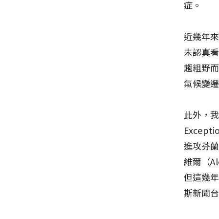
症。
近幾年
未認真
趨粗野
氣候變
此外，我
Excep
進攻芬蘭
維爾（Al
但這幾
斯新聞