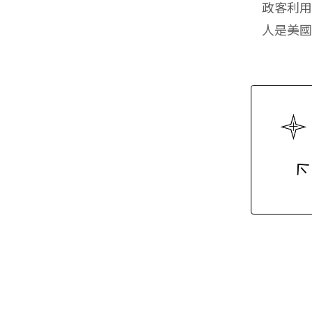
政客利
人是美