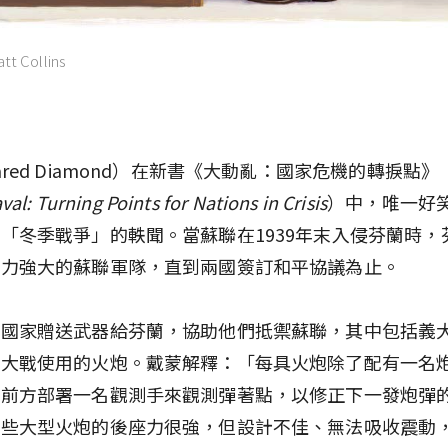
att Collins
ared Diamond）在新書《大動亂：國家危機的轉捩點》
al: Turning Points for Nations in Crisis
）中，唯一好
「冬季戰爭」的軼聞。當蘇聯在1939年末入侵芬蘭時，
戰力強大的蘇聯軍隊，直到兩國簽訂和平協議為止。
多國家贈送武器給芬蘭，協助他們抵禦蘇聯，其中包括義
界大戰使用的火炮。戴蒙解釋：「每具火炮除了配有一名
在前方部署一名觀測手來觀測彈著點，以修正下一發炮彈
這些大型火炮的後座力很強，但設計不佳、無法吸收震動