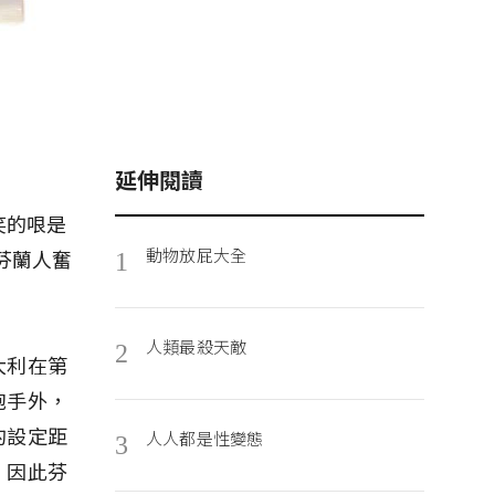
延伸閱讀
笑的哏是
動物放屁大全
芬蘭人奮
1
人類最殺天敵
2
大利在第
炮手外，
的設定距
人人都是性變態
3
，因此芬