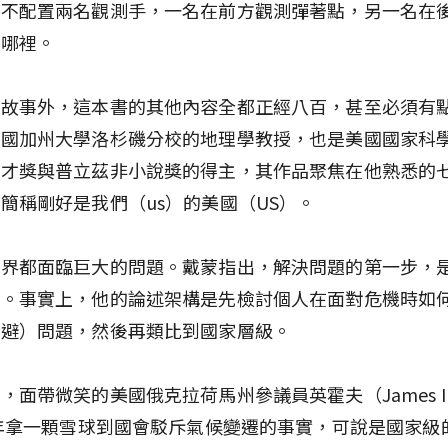
得不配置兩名觀測手，一名在前方觀測彈著點，另一名在
在哪裡。
則故事外，這本書的其他內容全都正經八百，甚至必須有
美國加州大學洛杉磯分校的地理學教授，也是美國國家科
天才獎與普立茲非小說獎的得主，其作品聚焦在他熟悉的
簡稱剛好是我們（us）的美國（US）。
世界都面臨巨大的問題。戴蒙指出，解決問題的第一步，
在。事實上，他的論述架構是先檢討個人在面對危機時如
逃避）問題，然後再類比到國家層級。
，面帶微笑的美國俄克拉荷馬州參議員英霍夫（James In
5年拿一顆雪球到國會駁斥氣候變遷的事實，可說是國家級