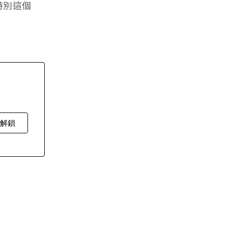
特別這個
費解鎖