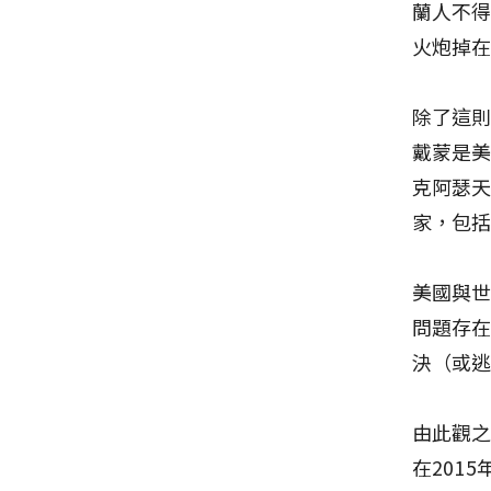
蘭人不
火炮掉
除了這
戴蒙是
克阿瑟
家，包括
美國與
問題存
決（或
由此觀之
在201