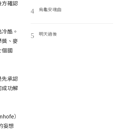
後方確認
烏龜安魂曲
4
點冷酷。
明天過後
5
學獎、麥
七個國
是先承認
何成功解
hofe）
的妄想