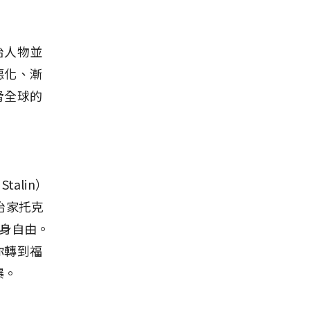
治人物並
惡化、漸
脅全球的
talin）
治家托克
與人身自由。
你轉到福
爆。