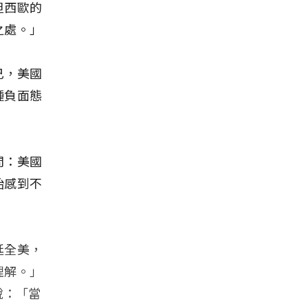
但西歐的
之處。」
己，美國
種負面態
問：美國
始感到不
延全美，
理解。」
所說：「當