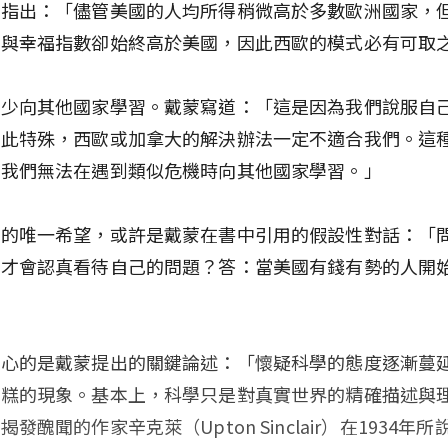
蒙指出：「儘管美國的人均所得稍微高於多數歐洲國家，
命與幸福指數卻始終高於美國，因此西歐的模式必有可取
很少向其他國家學習。戴蒙寫道：「這是因為我們說服自
如此特殊，西歐或加拿大的解決辦法一定不適合我們。這
致我們無法在遇到類似危機時向其他國家學習。」
思的唯一希望，或許是戴蒙在書中引用的假設性對話：「
候才會認真看待自己的問題？答：當美國有錢有勢的人開
」
擔心的是戴蒙提出的關鍵論述：「懷疑科學的態度逐漸蔓
糟糕的現象。基本上，科學只是對真實世界的精確描述與
發醜聞的作家辛克萊（Upton Sinclair）在1934年