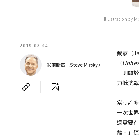
Illustration by M
2019.08.04
戴蒙（J
（
Upheav
米爾斯基（Steve Mirsky）
一則關於
力抵抗
當時許
一次世
還需要
離。」