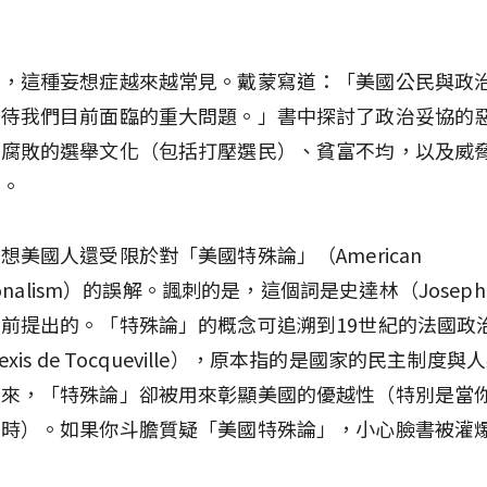
來，這種妄想症越來越常見。戴蒙寫道：「美國公民與政
看待我們目前面臨的重大問題。」書中探討了政治妥協的
而腐敗的選舉文化（包括打壓選民）、貧富不均，以及威
遷。
想美國人還受限於對「美國特殊論」（American
tionalism）的誤解。諷刺的是，這個詞是史達林（Joseph S
前提出的。「特殊論」的概念可追溯到19世紀的法國政
exis de Tocqueville），原本指的是國家的民主制度
年來，「特殊論」卻被用來彰顯美國的優越性（特別是當
台時）。如果你斗膽質疑「美國特殊論」，小心臉書被灌