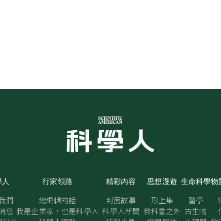
學人
行家領路
精彩內容
思想漫遊
生命科學
物
我們
總編輯的話
封面故事
形上集
醫學
消息
我是企業家，也是科學人
科學人新聞
教科書之外
古生物