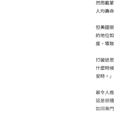
然而戴
人均壽
但美國
的地位
度，導
打破迷
什麼時
安時。
最令人
這是很
如同專門揭