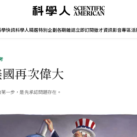
科學快訊
科學人精選
特別企劃
各期雜誌
立即訂閱
徵才資訊
影音專區
活
考
美國再次偉大
的第一步，是先承認問題存在。