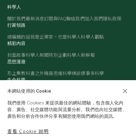
科學人
關於我們
最新消息
訂閱與FAQ
聯絡我們
加入我們
隱私政策
行家領路
總編輯的話
我是企業家，也是科學人
科學人觀點
精彩內容
封面故事
科學人新聞
特別企劃
科學人新鮮報
思想漫遊
形上集
教科書之外
機器思維
科學棋談
媒事多科學
生命科學
醫學
古生物
心理學
生態學
本網站使用的 Cookie
物質世界
我們使用 Cookies 來提供最佳的網站體驗，包含個人化內
物理
化學
地球科學
天文
容、廣告、社交媒體功能與流量分析。我們也向社交媒體、
廣告和分析合作伙伴分享有關您使用我們網站的資訊。
查看 Cookie 說明