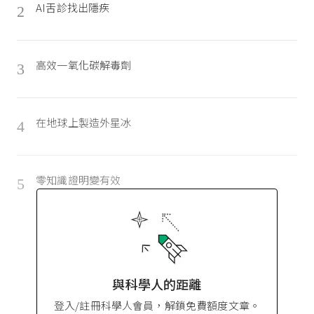
AI舌診找出隱疾
2
高效一氧化碳解毒劑
3
在地球上製造外星冰
4
零知識證明變有效
5
與科學人的距離
登入/註冊科學人會員，解鎖免費額度文章。