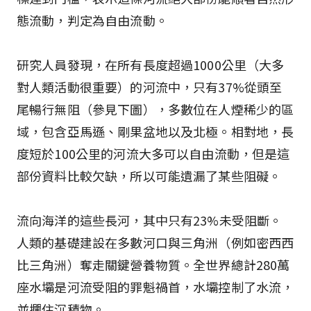
態流動，判定為自由流動。
研究人員發現，在所有長度超過1000公里（大多
對人類活動很重要）的河流中，只有37%從頭至
尾暢行無阻（參見下圖），多數位在人煙稀少的區
域，包含亞馬遜、剛果盆地以及北極。相對地，長
度短於100公里的河流大多可以自由流動，但是這
部份資料比較欠缺，所以可能遺漏了某些阻礙。
流向海洋的這些長河，其中只有23%未受阻斷。
人類的基礎建設在多數河口與三角洲（例如密西西
比三角洲）奪走關鍵營養物質。全世界總計280萬
座水壩是河流受阻的罪魁禍首，水壩控制了水流，
並攔住沉積物。