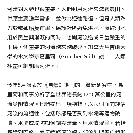
河流對人類也很重要，人們利用河流來滋養農田、
供應主要漁業需求，並做為運輸路徑。但是人類致
力於暢通船隻運輸、保護社區避免洪水、汲取河水
用於民生與灌溉的同時，也對河流造成日益嚴重的
干擾，使重要的河流越來越破碎。加拿大馬吉爾大
學的水文學家葛里爾（Günther Grill）說：「人類
極盡可能馴服河流。」
今年5月發表於《自然》期刊的一篇新研究中，葛
里爾和同事分析了全世界總長約1200萬公里的河
流受阻情況。他們提出一項指標，以六個面向評估
河流的流通性，包括形態是否受到水壩等建物破
壞、水壩或堤防如何調控流量、用水情況等。若指
標達到門檻，表示這條河流絕大部份能順著自然形