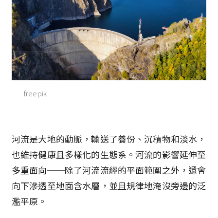
freepik
河流是大地的動脈，輸送了養份、沉積物和淡水，
也維持健康且多樣化的生態系。河流的影響延伸至
多重面向──除了河流流經的平面範圍之外，還會
向下滲透至地面含水層，並且規律地淹沒旁邊的泛
濫平原。