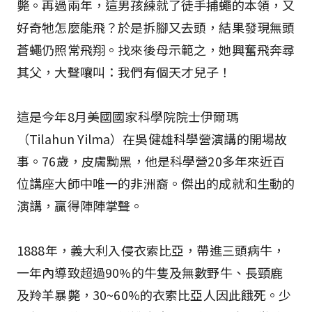
斃。再過兩年，這男孩練就了徒手捕蠅的本領，又
好奇牠怎麼能飛？於是拆腳又去頭，結果發現無頭
蒼蠅仍照常飛翔。找來後母示範之，她興奮飛奔尋
其父，大聲嚷叫：我們有個天才兒子！
這是今年8月美國國家科學院院士伊爾瑪
（Tilahun Yilma）在吳健雄科學營演講的開場故
事。76歲，皮膚黝黑，他是科學營20多年來近百
位講座大師中唯一的非洲裔。傑出的成就和生動的
演講，贏得陣陣掌聲。
1888年，義大利入侵衣索比亞，帶進三頭病牛，
一年內導致超過90%的牛隻及無數野牛、長頸鹿
及羚羊暴斃，30~60%的衣索比亞人因此餓死。少