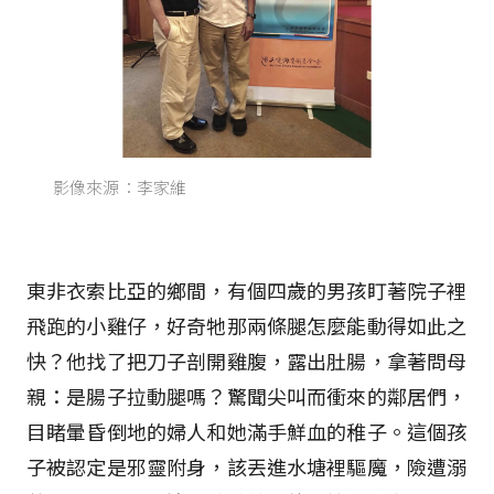
影像來源：李家維
東非衣索比亞的鄉間，有個四歲的男孩盯著院子裡
飛跑的小雞仔，好奇牠那兩條腿怎麼能動得如此之
快？他找了把刀子剖開雞腹，露出肚腸，拿著問母
親：是腸子拉動腿嗎？驚聞尖叫而衝來的鄰居們，
目睹暈昏倒地的婦人和她滿手鮮血的稚子。這個孩
子被認定是邪靈附身，該丟進水塘裡驅魔，險遭溺