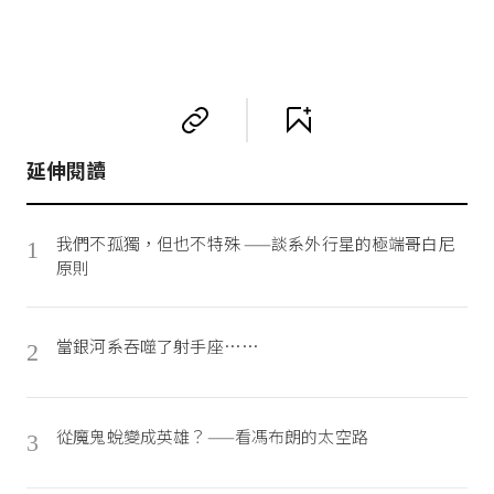
延伸閱讀
我們不孤獨，但也不特殊 ——談系外行星的極端哥白尼
1
原則
當銀河系吞噬了射手座……
2
從魔鬼蛻變成英雄？——看馮布朗的太空路
3