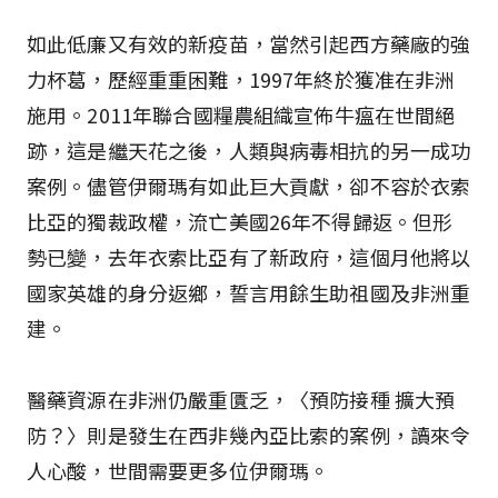
如此低廉又有效的新疫苗，當然引起西方藥廠的強
力杯葛，歷經重重困難，1997年終於獲准在非洲
施用。2011年聯合國糧農組織宣佈牛瘟在世間絕
跡，這是繼天花之後，人類與病毒相抗的另一成功
案例。儘管伊爾瑪有如此巨大貢獻，卻不容於衣索
比亞的獨裁政權，流亡美國26年不得歸返。但形
勢已變，去年衣索比亞有了新政府，這個月他將以
國家英雄的身分返鄉，誓言用餘生助祖國及非洲重
建。
醫藥資源在非洲仍嚴重匱乏，〈預防接種 擴大預
防？〉則是發生在西非幾內亞比索的案例，讀來令
人心酸，世間需要更多位伊爾瑪。