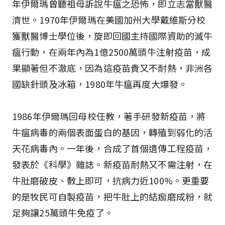
年伊爾瑪曾聽祖母訴說牛瘟之恐怖，即立志當獸醫
濟世。1970年伊爾瑪在美國加州大學戴維斯分校
獲獸醫博士學位後，旋即回國主持國際資助的滅牛
瘟行動，在兩年內為1億2500萬頭牛注射疫苗，成
果顯著但不澈底，因為這疫苗貴又不耐熱，非洲各
國缺針頭及冰箱，1980年牛瘟再度大爆發。
1986年伊爾瑪回母校任教，著手研發新疫苗，將
牛瘟病毒的兩個表面蛋白的基因，轉殖到弱化的活
天花病毒內。一年後，合成了首個遺傳工程疫苗，
發表於《科學》雜誌。新疫苗耐熱又不需注射，在
牛肚磨破皮、敷上即可，抗病力近100%。更重要
的是牧民可自製疫苗，把牛肚上的結痂磨成粉，就
足夠讓25萬頭牛免疫了。