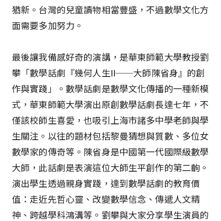
猶新。台灣的兒童讀物相當豐盛，不過數學文化方
面需要多加努力。
最後讓我備感好奇的演講，是華東師範大學教授劉
攀「數學話劇『幾何人生II──大師陳省身』的創
作與實踐」。數學話劇是數學文化傳播的一種新模
式，華東師範大學演出原創數學話劇長達七年，不
僅該校師生喜愛，也吸引上海市諸多中學老師與學
生關注。以往的題材包括黎曼猜想與質數、多位女
數學家的傳奇等。陳省身是中國第一代國際級數學
大師，此話劇是表演這位大師生平創作的第二齣。
演出學生透過親身實踐，達到數學話劇的教育價
值：走近先哲心靈、改變數學信念、傳遞人文精
神、跨越學科鴻溝等。劉攀與大家分享學生演員的