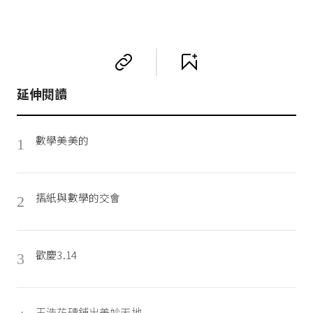
延伸閱讀
數學美美的
1
摺紙與數學的交會
2
歡慶3.14
3
王浩花磚鋪出美妙天地