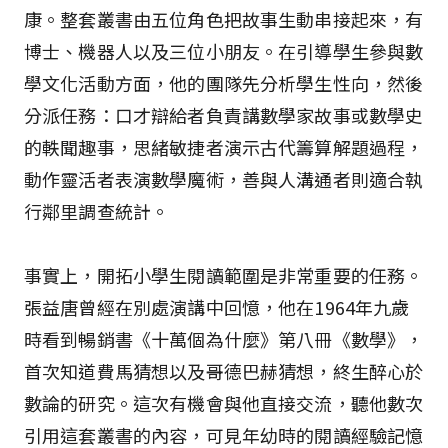
康。整套叢書由五位角色把故事生動串接起來，有
博士、機器人以及三位小朋友。在引導學生參與數
學文化活動方面，他的團隊先分析學生性向，然後
分派任務：口才辯給者負責講數學家故事或數學史
的軼聞趣事，思緒敏捷者演示古代籌算解題過程，
動作靈活者表演數學魔術，善與人溝通者則適合執
行鄰里調查統計。
事實上，開拓小學生閱讀範圍是非常重要的任務。
張益唐曾經在別處演講中回憶，他在1964年九歲
時看到暢銷書《十萬個為什麼》第八冊《數學》，
首次知道費馬猜想以及哥德巴赫猜想，終生醉心於
數論的研究。這次有機會與他直接交流，聽他數次
引用這套叢書的內容，可見年幼時的閱讀經驗記憶