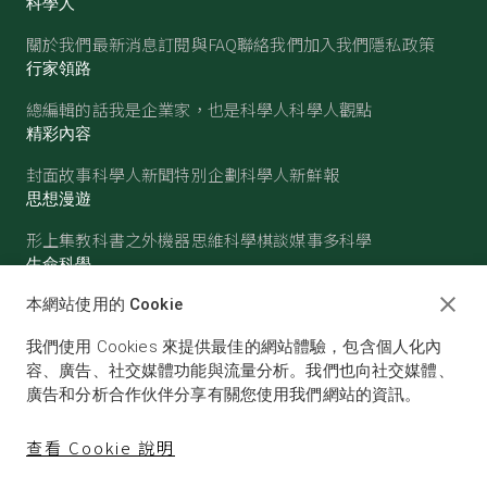
科學人
關於我們
最新消息
訂閱與FAQ
聯絡我們
加入我們
隱私政策
行家領路
總編輯的話
我是企業家，也是科學人
科學人觀點
精彩內容
封面故事
科學人新聞
特別企劃
科學人新鮮報
思想漫遊
形上集
教科書之外
機器思維
科學棋談
媒事多科學
生命科學
醫學
古生物
心理學
生態學
本網站使用的 Cookie
物質世界
我們使用 Cookies 來提供最佳的網站體驗，包含個人化內
物理
化學
地球科學
天文
容、廣告、社交媒體功能與流量分析。我們也向社交媒體、
廣告和分析合作伙伴分享有關您使用我們網站的資訊。
查看 Cookie 說明