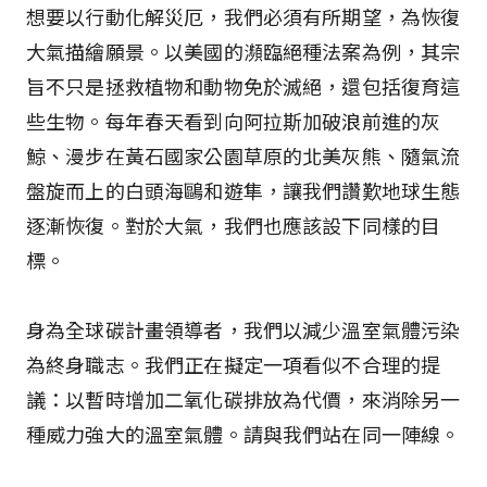
想要以行動化解災厄，我們必須有所期望，為恢復
大氣描繪願景。以美國的瀕臨絕種法案為例，其宗
旨不只是拯救植物和動物免於滅絕，還包括復育這
些生物。每年春天看到向阿拉斯加破浪前進的灰
鯨、漫步在黃石國家公園草原的北美灰熊、隨氣流
盤旋而上的白頭海鷗和遊隼，讓我們讚歎地球生態
逐漸恢復。對於大氣，我們也應該設下同樣的目
標。
身為全球碳計畫領導者，我們以減少溫室氣體污染
為終身職志。我們正在擬定一項看似不合理的提
議：以暫時增加二氧化碳排放為代價，來消除另一
種威力強大的溫室氣體。請與我們站在同一陣線。