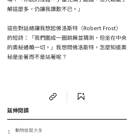
解這麼多，仍讓我讚歎不已。」
這些對話總讓我想起佛洛斯特（Robert Frost）
的短詩：「我們圍成一圈跳舞並猜測，但坐在中央
的奧秘通曉一切。」我想問佛洛斯特，怎麼知道奧
秘是坐著而不是站著呢？
延伸閱讀
動物放屁大全
1