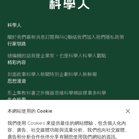
科學人
關於我們
最新消息
訂閱與FAQ
聯絡我們
加入我們
隱私政策
行家領路
總編輯的話
我是企業家，也是科學人
科學人觀點
精彩內容
封面故事
科學人新聞
特別企劃
科學人新鮮報
思想漫遊
形上集
教科書之外
機器思維
科學棋談
媒事多科學
生命科學
醫學
古生物
心理學
生態學
本網站使用的 Cookie
物質世界
我們使用 Cookies 來提供最佳的網站體驗，包含個人化內
物理
化學
地球科學
天文
容、廣告、社交媒體功能與流量分析。我們也向社交媒體、
廣告和分析合作伙伴分享有關您使用我們網站的資訊。