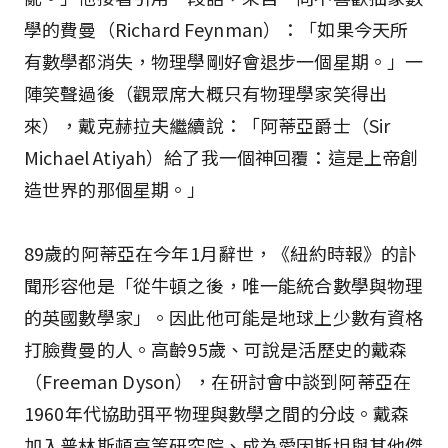
學的費曼（Richard Feynman）：「如果今天所
有數學都消失，物理學剛好會退步一個星期。」一
陣笑聲過後（觀眾席大概只有物理學家笑得出
來），戴克赫拉夫繼續說：「阿蒂亞爵士（Sir
Michael Atiyah）給了我一個神回覆：這是上帝創
造世界的那個星期。」
89歲的阿蒂亞在今年1月辭世，《紐約時報》的訃
聞形容他是「從牛頓之後，唯一能統合數學與物理
的英國數學家」。因此他可能是地球上少數有資格
打臉費曼的人。高齡95歲、可說是活歷史的戴森
（Freeman Dyson），在研討會中談到阿蒂亞在
1960年代協助弭平物理與數學之間的分歧。戴森
加入普林斯頓高等研究院、成為愛因斯坦與其他傑