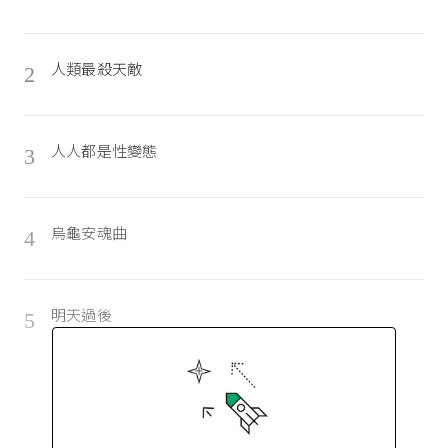
人類最殺天敵
2
人人都是性變態
3
烏龜安魂曲
4
明天過後
5