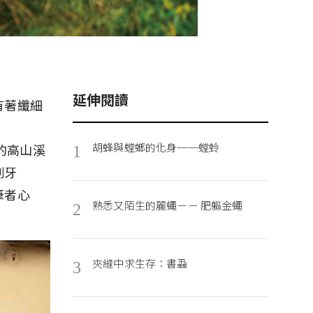
延伸閱讀
有著纖細
胡蜂與螳螂的化身──螳蛉
上的高山溪
1
刺牙
筆者心
熟悉又陌生的麗蠅－－ 肥軀金蠅
2
夾縫中求生存：書蝨
3