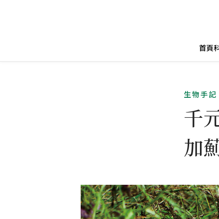
首頁
生物手記
千
加