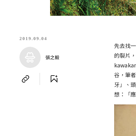
2019.09.04
先去找
的裂片，
張之毅
kawa
谷，筆
牙」、
想：「