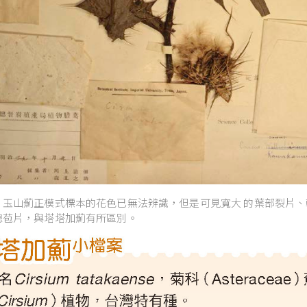
：玉山薊正模式標本的花色已無法辨識，但是可見寬大 的葉部裂片、
總苞片，與塔塔加薊有所區別。