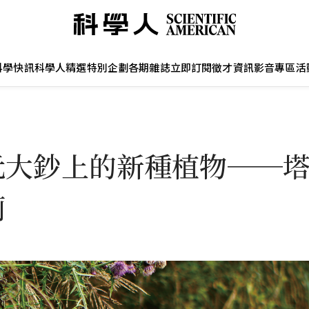
科學快訊
科學人精選
特別企劃
各期雜誌
立即訂閱
徵才資訊
影音專區
活
元大鈔上的新種植物──
薊