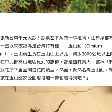
一張新台幣千元大鈔！鈔票左下角有一株植物，由於葉部
一直以來被認為是台灣特有種──玉山薊（Cirsium
kamii）。玉山薊生長在玉山山脈以北、海拔3000公尺以
者在中北部高山地區見到的族群，都是植株高大、整棵「
頭狀花序下垂且開白花的類型。然而，既然名為玉山薊，
應該在玉山國家公園塔塔加一帶也看得到吧？」