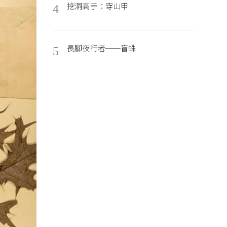
挖洞高手：穿山甲
4
長腳夜行者──盲蛛
5