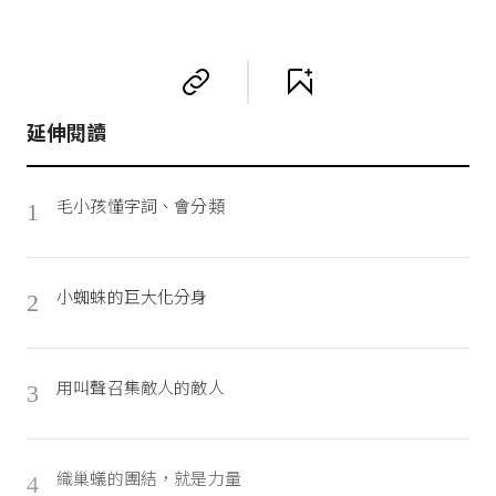
延伸閱讀
毛小孩懂字詞、會分類
1
小蜘蛛的巨大化分身
2
用叫聲召集敵人的敵人
3
織巢蟻的團結，就是力量
4