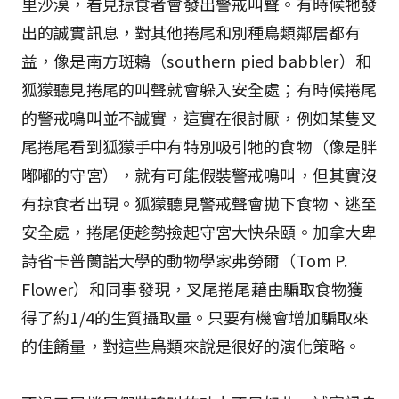
里沙漠，看見掠食者會發出警戒叫聲。有時候牠發
出的誠實訊息，對其他捲尾和別種鳥類鄰居都有
益，像是南方斑鶇（southern pied babbler）和
狐獴聽見捲尾的叫聲就會躲入安全處；有時候捲尾
的警戒鳴叫並不誠實，這實在很討厭，例如某隻叉
尾捲尾看到狐獴手中有特別吸引牠的食物（像是胖
嘟嘟的守宮），就有可能假裝警戒鳴叫，但其實沒
有掠食者出現。狐獴聽見警戒聲會拋下食物、逃至
安全處，捲尾便趁勢撿起守宮大快朵頤。加拿大卑
詩省卡普蘭諾大學的動物學家弗勞爾（Tom P.
Flower）和同事發現，叉尾捲尾藉由騙取食物獲
得了約1/4的生質攝取量。只要有機會增加騙取來
的佳餚量，對這些鳥類來說是很好的演化策略。