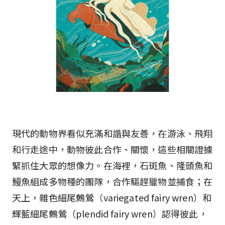
現代的動物界看似充滿和諧與友善，在游泳、飛翔
和行走途中，動物彼此合作、關懷，這些相關證據
緊抓住大眾的想像力。在海裡，石斑魚、隆頭魚和
鰻魚組成多物種的團隊，合作驅趕獵物並捕食；在
天上，雜色細尾鷯鶯（variegated fairy wren）和
輝藍細尾鷯鶯（plendid fairy wren）認得彼此，