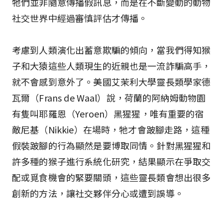
牠們並非隨意傳播假訊息，而是在不斷變動的動物
社交世界中經過審慎評估才傳播。
考慮到人類演化出蓄意欺騙的傾向，當我們得知猴
子和大猿這些人類現生的近親也是一流詐騙高手，
就不會感到意外了。美國艾茉利大學靈長類學家德
瓦爾（Frans de Waal）說，荷蘭的阿納姆動物園
有隻叫耶羅恩（Yeroen）黑猩猩，唯有重要的宿
敵尼基（Nikkie）在場時，牠才會跛腳走路，這種
假裝跛腳的行為顯然是要博取同情。針對黑猩猩和
許多種的猴子進行系統化研究，結果顯示在爭取交
配或覓食機會的緊要關頭，這些靈長類會想出很多
創新的方法，讓社交夥伴分心或遭到誤導。