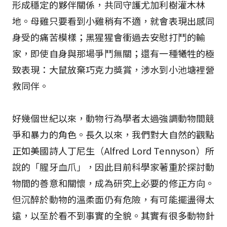
形成穩定的夥伴關係，共同守護尤加利樹灌木林
地。母雞只要看到小雞稍有不適，就會表現出感同
身受的痛苦模樣；黑猩猩會衝過去安慰打鬥的輸
家，即使自身與那場爭鬥無關；還有一種犧牲的極
致表現：大鼠放棄巧克力獎賞，涉水到小池塘裡營
救同伴。
好幾個世紀以來，動物行為學者太過強調動物間競
爭和暴力的角色。長久以來，我們對大自然的觀點
正如美國詩人丁尼生（Alfred Lord Tennyson）所
說的「腥牙血爪」，因此目前科學家著重於探討動
物間的善意和關懷，成為研究上必要的修正方向。
但沉醉於動物的溫柔面仍有危險，有可能擺盪得太
遠，以至於看不到事實的全貌。其實有很多動物針