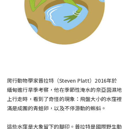
爬行動物學家普拉特（Steven Platt）2016年於
緬甸進行旱季考察，他在季節性淹水的奈亞茵濕地
上行走時，看到了奇怪的現象：飛盤大小的水窪裡
滿是成團的青蛙卵，以及不停游動的蝌蚪。
這些水窪是大象留下的腳印。普拉特是國際野生動