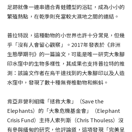
足跡就像一連串適合青蛙體型的浴缸，成為小小的
繁殖熱點，在乾季則充當較大濕地之間的連結。
普拉特說，這種動物的小世界也許十分常見，但幾
乎「沒有人會留心觀察」。2017年發表於《非洲
生態學期刊》的一篇論文，可能是唯一研究大象腳
印水窪中的生物多樣性，其成果也支持普拉特的推
測：該論文作者在烏干達找到的大象腳印以及人造
水窪中，發現了數十種無脊椎動物和蝌蚪。
肯亞非營利組織「拯救大象」（Save the
Elephants）的「大象危機基金會」（Elephant
Crisis Fund）主持人索列斯（Chris Thouless）沒
有參與緬甸的研究，他評論道，這項發現「完美呈