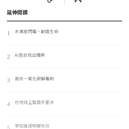
延伸閱讀
水滴放閃電，創造生命
1
AI舌診找出隱疾
2
高效一氧化碳解毒劑
3
在地球上製造外星冰
4
零知識證明變有效
5