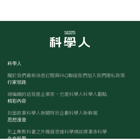
科學人
關於我們
最新消息
訂閱與FAQ
聯絡我們
加入我們
隱私政策
行家領路
總編輯的話
我是企業家，也是科學人
科學人觀點
精彩內容
封面故事
科學人新聞
特別企劃
科學人新鮮報
思想漫遊
形上集
教科書之外
機器思維
科學棋談
媒事多科學
生命科學