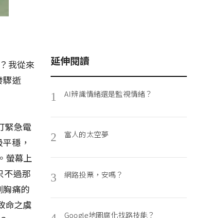
延伸閱讀
？我從來
發驟逝
AI辨識情緒還是監視情緒？
1
打緊急電
富人的太空夢
2
吸平穩，
。螢幕上
只不過那
網路投票，安嗎？
3
側胸痛的
致命之虞
Google地圖腐化找路技能？
4