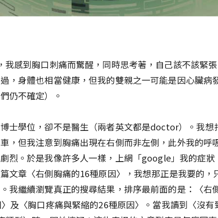
，我感到胸口刺痛而驚醒，同時思考著，自己該不該緊張
痛過，身體也相當健康，但我的雙親之一可能是因心臟病
我們仍不確定）。
博士學位，卻不是醫生（兩者英文都是doctor）。我想
護車，但我注意到胸痛出現在右側而非左側，此外我的呼
劇烈。於是我像許多人一樣，上網「google」我的症狀
篇文章〈右側胸痛的16種原因〉，我想那正是我要的，
告。我繼續瀏覽真正的搜尋結果，排序最前面的是：〈右
因〉及〈胸口疼痛與緊縮的26種原因〉。當我讀到〈沒有