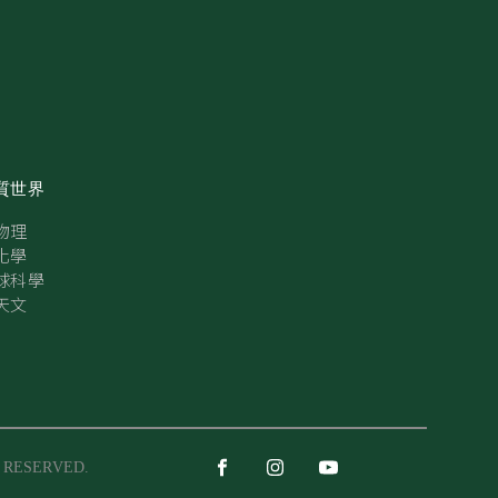
質世界
物理
化學
球科學
天文
S RESERVED.