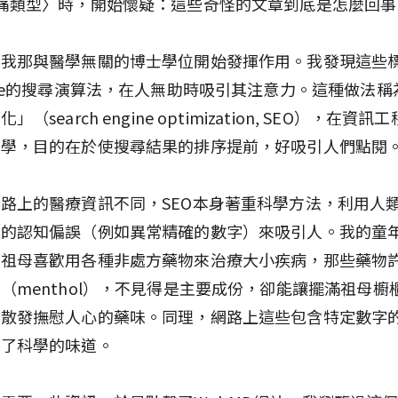
痛類型〉時，開始懷疑：這些奇怪的文章到底是怎麼回事
，我那與醫學無關的博士學位開始發揮作用。我發現這些
gle的搜尋演算法，在人無助時吸引其注意力。這種做法稱
」（search engine optimization, SEO），在資
科學，目的在於使搜尋結果的排序提前，好吸引人們點閱
路上的醫療資訊不同，SEO本身著重科學方法，利用人
物的認知偏誤（例如異常精確的數字）來吸引人。我的童
，祖母喜歡用各種非處方藥物來治療大小疾病，那些藥物
（menthol），不見得是主要成份，卻能讓擺滿祖母櫥
，散發撫慰人心的藥味。同理，網路上這些包含特定數字
有了科學的味道。