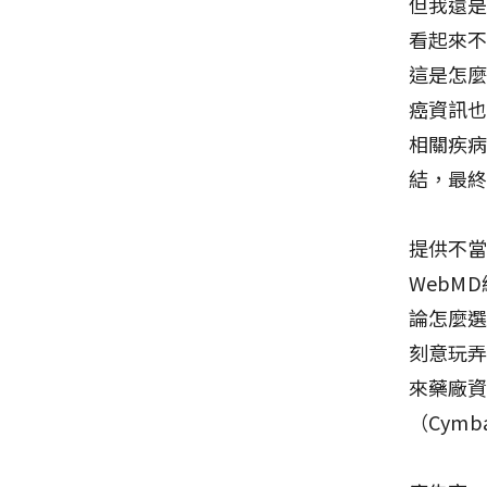
但我還是
看起來
這是怎
癌資訊
相關疾
結，最
提供不當
WebM
論怎麼
刻意玩
來藥廠
（Cymb