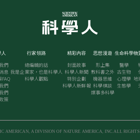
學人
行家領路
精彩內容
思想漫遊
生命科學
物
我們
總編輯的話
封面故事
形上集
醫學
消息
我是企業家，也是科學人
科學人新聞
教科書之外
古生物
FAQ
科學人觀點
特別企劃
機器思維
心理學
地
我們
科學人新鮮報
科學棋談
生態學
我們
媒事多科學
政策
IC AMERICAN, A DIVISION OF NATURE AMERICA, INC.ALL RIGHT