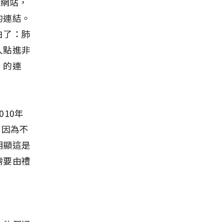
個網站，
的連結。
白了：肺
人點進非
」的連
10年
；因為不
明顯這是
需要由禮