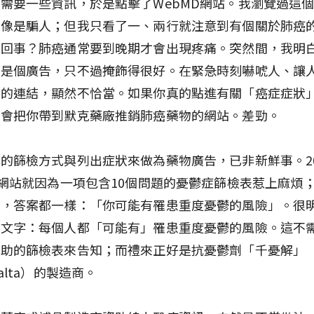
需要一些資訊，於是點擊了WebMD網站。我瀏覽過這
不像是騙人；但我只看了一、兩行就注意到有個關於肺癌
麼回事？肺癌通常要到晚期才會出現疼痛。突然間，我明
也是個廣告，只不過掩飾得很好。在緊急時刻嚇唬人、讓
病的連結，顯然不恰當。如果你真的點進有關「癌症症狀
終會把你帶到默克藥廠推銷肺癌藥物的網站。差勁。
的篩檢方式與列出症狀來做為藥物廣告，已非新鮮事。20
D網站就因為一項包含10個問題的憂鬱症篩檢表惹上麻煩
選，答案都一樣：「你可能有罹患重度憂鬱的風險」。很
弄文字：每個人都「可能有」罹患重度憂鬱的風險。這不
資助的篩檢表來告知；而禮來正好是抗憂鬱劑「千憂解」
alta）的製造商。