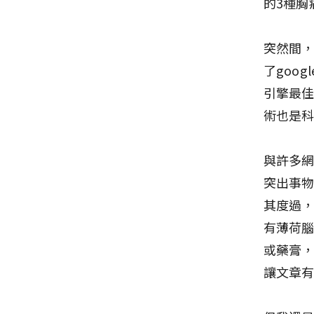
的3種胸
突然間
了goo
引擎最佳化
術也是
與許多網
突出事
其度過
有薄荷腦
或藥膏
讓文章