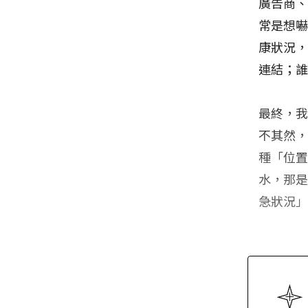
廣告商
常是想
康狀況
連結；
最終，
不其然
種「位
水，那
急狀況