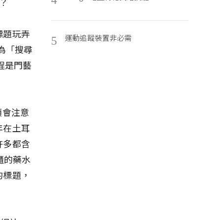
？
標題玩弄
運動追蹤裝置非必需
5
為「搜尋
訊工程是門藝
。
類會注意
年在土耳
許多都含
櫃的藥水
的標題，