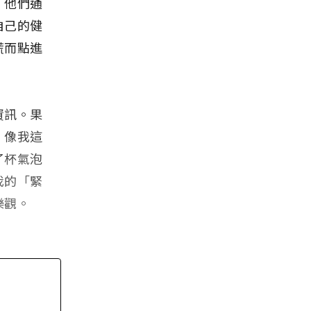
。他們通
自己的健
慌而點進
資訊。果
，像我這
了杯氣泡
我的「緊
樂觀。