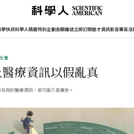
科學快訊
科學人精選
特別企劃
各期雜誌
立即訂閱
徵才資訊
影音專區
活
社會
上醫療資訊以假亂真
似有用的醫療資訊，很可能只是廣告。