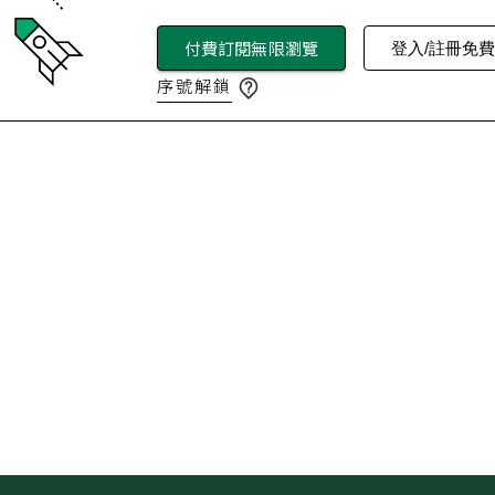
付費訂閱無限瀏覽
登入/註冊免
序號解鎖