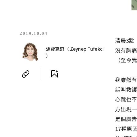
2019.10.04
清晨3點
涂費克奇（ Zeynep Tufekci
沒有胸
）
（至今
我雖然有
話叫救
心跳也不
方出現一
是個廣
17種原