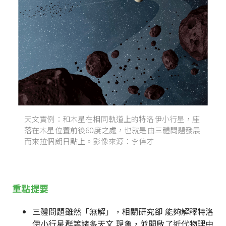
天文實例：和木星在相同軌道上的特洛伊小行星，座
落在木星位置前後60度之處，也就是由三體問題發展
而來拉個朗日點上。影像來源：李偉才
重點提要
三體問題雖然「無解」，相關研究卻 能夠解釋特洛
伊小行星群等諸多天文 現象，並開啟了近代物理中