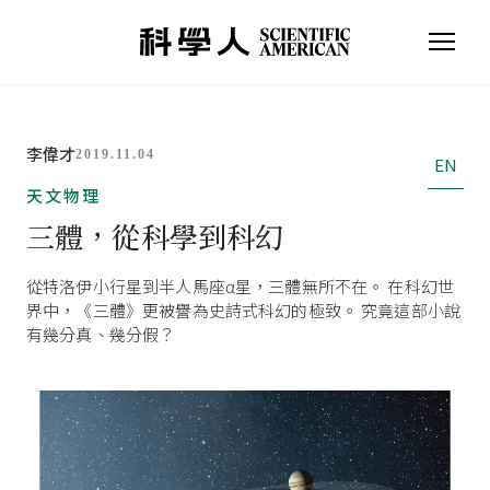
李偉才
2019.11.04
EN
天文物理
三體，從科學到科幻
從特洛伊小行星到半人馬座α星，三體無所不在。 在科幻世
界中，《三體》更被譽為史詩式科幻的極致。 究竟這部小說
有幾分真、幾分假？