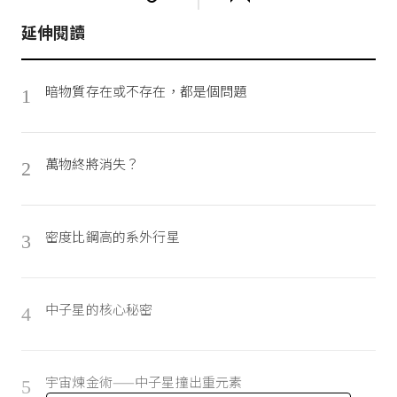
延伸閱讀
暗物質存在或不存在，都是個問題
1
萬物終將消失？
2
密度比鋼高的系外行星
3
中子星的核心秘密
4
宇宙煉金術——中子星撞出重元素
5