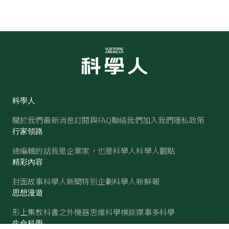
科學人
關於我們
最新消息
訂閱與FAQ
聯絡我們
加入我們
隱私政策
行家領路
總編輯的話
我是企業家，也是科學人
科學人觀點
精彩內容
封面故事
科學人新聞
特別企劃
科學人新鮮報
思想漫遊
形上集
教科書之外
機器思維
科學棋談
媒事多科學
生命科學