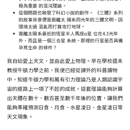
極為重要 的混沌理論。
這個問題也啟發了科幻小說的創作。 《三體》系列
的故事背景便是距離太 陽系四光年的三體文明，因
環境太過 混亂而打算攻打地球。
距離太陽系最近的恆星半人馬座α星 位在4.3光年
外，而且是一個三合星 系統。那裡的行星是否具備
孕育生命 的條件？
我自幼愛上天文，並由此愛上物理。早在學校還未
教授牛頓力學之前，我便已經從課外的科普讀物
中，知道牛頓力學和萬有引力理論乃是人類認識宇
宙的道路上一項了不起的成就。這套理論能夠計算
出天體在數十、數百甚至數千年後的位置，讓我們
能夠準確預測日食、月食、水星凌日、金星凌日等
天文現象。