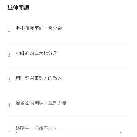
延伸閱讀
毛小孩懂字詞、會分類
1
小蜘蛛的巨大化分身
2
用叫聲召集敵人的敵人
3
織巢蟻的團結，就是力量
4
聰明牛，抓癢不求人
5