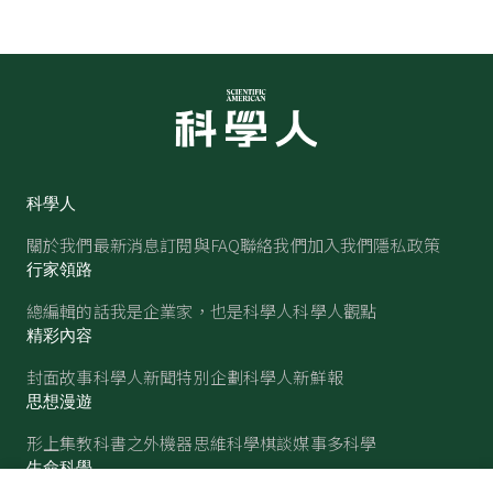
科學人
關於我們
最新消息
訂閱與FAQ
聯絡我們
加入我們
隱私政策
行家領路
總編輯的話
我是企業家，也是科學人
科學人觀點
精彩內容
封面故事
科學人新聞
特別企劃
科學人新鮮報
思想漫遊
形上集
教科書之外
機器思維
科學棋談
媒事多科學
生命科學