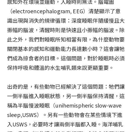
感知外在環境並運動，入睡時則無法。腦電圖
（electroencephalogram, EEG）清楚顯示了意
識出現與消失的規律循環：深度睡眠伴隨緩慢且大
振幅的腦波，清醒時則是快速且小振幅的腦波。除
此之外，我們對睡眠所知相當有限，為什麼動物要
關閉基本的感知和運動能力長達數小時？這會讓牠
們成為掠食者的目標。這個問題，對於睡眠時必須
保持呼吸和體溫的水生哺乳類來說更顯重要。
出奇的是，有些動物已經解決了這個問題：牠們讓
一側半腦進入睡眠狀態，另一側半腦保持清醒，這
稱為半腦慢波睡眠（unihemispheric slow-wave
sleep,USWS）。另有一些動物會在某些情境下進
入USWS，必要時才讓兩側半腦都入睡。海洋哺乳