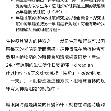
覺的能力以求生存，這 種介於睡與醒之間的狀態稱
為半腦慢 波睡眠（USWS）。
半腦睡眠的動物為睡眠研究提供絕佳 機會。探究睡
眠中的半腦並把另一半 腦當做對照，可能有助於我
們理解人 類的睡眠障礙。
生物極其驚人的特徵之一，就是生理和行為可以因
應每天的光暗循環而調適，這種情況在動植物皆可
發現。動物腦內的時鐘會和環境線索同步，產生
24小時週期的生理變化――日變節律（circadian
rhythm，拉丁文circa意指「關於」，
diem
則是
「一天」）。動物透過這種方式，把地球自轉的規
律寫入神經迴路的動態中。
睡眠與清醒是典型的日變節律，動物在清醒時能夠