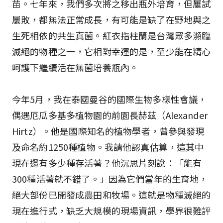
苗。七年來，我們多次將之移出瓶外培育，但屢試
屢敗，都無法正常成長，有可能是缺了在野地與之
生死相依的共生真菌。紅衣指柱蘭是台灣眾多瀕臨
滅絕的物種之一，它相對幸運的是，至少能在精心
呵護下繼續活在無菌培養瓶內。
今年5月，我在泰國曼谷的國際生物多樣性會議，
偶遇厄瓜多基多植物園的前園長赫茲（Alexander
Hirtz）。他是國際知名的植物學者，曾參與發現
及命名約1250種植物。我請他認真估算，這其中
現在還有多少種存活著？他沉思片刻說：「能有
300種活著就不錯了。」因為它們當年的生育地，
絕大部份已開發成農田和牧場。這就是物種滅絕的
現在進行式，缺乏大規模的現場資訊，學界很難評