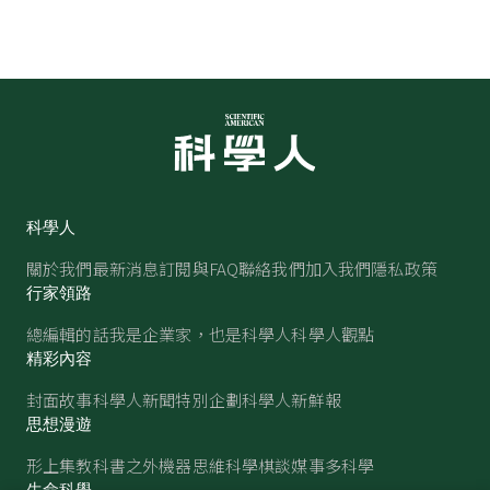
科學人
關於我們
最新消息
訂閱與FAQ
聯絡我們
加入我們
隱私政策
行家領路
總編輯的話
我是企業家，也是科學人
科學人觀點
精彩內容
封面故事
科學人新聞
特別企劃
科學人新鮮報
思想漫遊
形上集
教科書之外
機器思維
科學棋談
媒事多科學