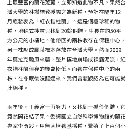
上最豐富的蘭花蒐藏，立即知道此物不凡。果然台
灣大學的林讚標教授鑑之為新種，預計在隔年12
月底發表為「紅衣指柱蘭」。這是個極珍稀的物
種，地毯式搜尋只找到20餘個體，生長在約50平
方公尺的小棲地。他帶回的兩株收存在保種中心，
另一株壓成臘葉標本存放在台灣大學。然而2009
年莫拉克颱風來襲，整片棲地崩塌成裸露泥流，紅
衣指柱蘭倖存的機會極低。而養在保種中心的兩
株，在冬眠後沒醒過來。我們曾悲觀認為它可能就
此絕種。
兩年後，王義富一再努力，又找到一孤伶個體，它
竟然開花結了果。委請國立自然科學博物館的蘭花
專家李勇毅，用無菌培養基播種，繁殖了上百個小