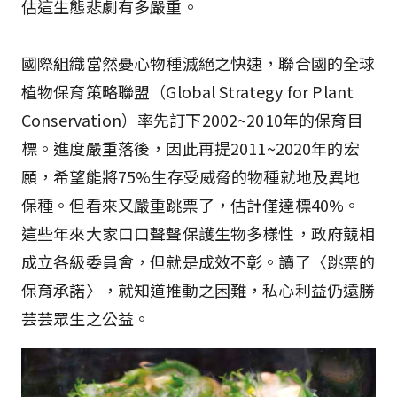
估這生態悲劇有多嚴重。
國際組織當然憂心物種滅絕之快速，聯合國的全球
植物保育策略聯盟（Global Strategy for Plant
Conservation）率先訂下2002~2010年的保育目
標。進度嚴重落後，因此再提2011~2020年的宏
願，希望能將75%生存受威脅的物種就地及異地
保種。但看來又嚴重跳票了，估計僅達標40%。
這些年來大家口口聲聲保護生物多樣性，政府競相
成立各級委員會，但就是成效不彰。讀了〈跳票的
保育承諾〉，就知道推動之困難，私心利益仍遠勝
芸芸眾生之公益。