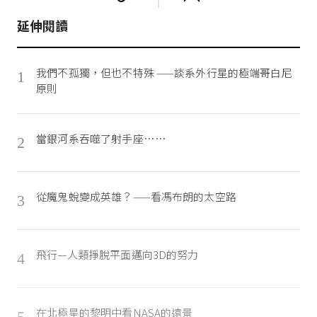
延伸閱讀
我們不孤獨，但也不特殊 ——談系外行星的極端哥白尼
1
原則
當銀河系吞噬了射手座……
2
從魔鬼蛻變成英雄？——看馮布朗的太空路
3
飛行—人類掙脫平面邁向3D的努力
4
在北極星的黎明中看NASA的遠景
5