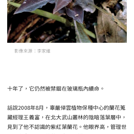
影像來源：李家維
十年了，它仍然被禁錮在玻璃瓶內續命。
話說2008年8月，辜嚴倬雲植物保種中心的蘭花蒐
藏經理王義富，在北大武山叢林的陰暗落葉層中，
見到了他不認識的紫紅葉蘭花。他眼界高，管理世