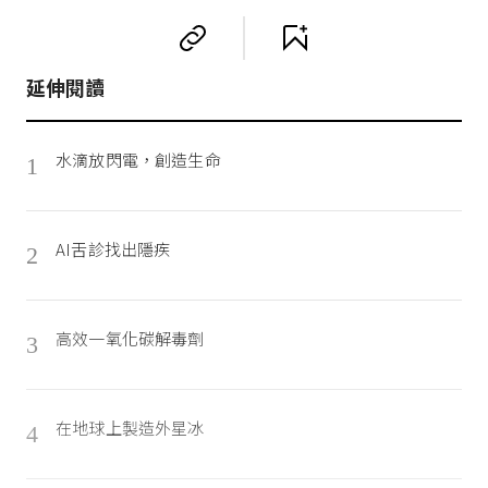
延伸閱讀
水滴放閃電，創造生命
1
AI舌診找出隱疾
2
高效一氧化碳解毒劑
3
在地球上製造外星冰
4