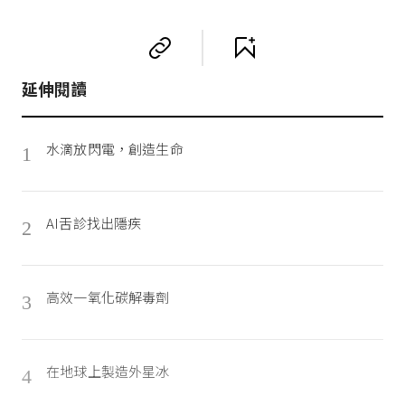
延伸閱讀
水滴放閃電，創造生命
1
AI舌診找出隱疾
2
高效一氧化碳解毒劑
3
在地球上製造外星冰
4