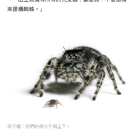
來建構蜘蛛。」
母子檔：他們的視力不相上下。