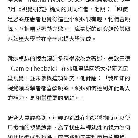
7月《視覺研究》論文的共同作者，他說：「即使
是恐蛛症患者也覺得這些小跳蛛很有趣，牠們會跳
舞、互相唱著振動之歌。」摩豪斯的研究始於美國
匹茲堡大學並在辛辛那提大學完成。
跳蛛卓越的視力讓許多科學家為之著迷。泰歐巴德
（Jamie Theobald）在弗羅里達國際大學研究昆
蟲視覺，並未參與這項研究，他評論：「我所知的
視覺領域學者都喜歡跳蛛。跳蛛如何達到如此驚人
的視力，是相當重要的問題。」
研究人員觀察到，年輕的跳蛛在捕捉獵物時可以使
用複雜的視覺線索。為了找出年輕跳蛛的視力為何
如此接近成熟跳蛛，摩豪斯和同事利用微檢眼鏡