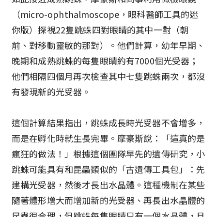
（micro-ophthalmoscope，眼科醫師工具的迷
你版）探視22隻跳蛛四對眼睛的其中一對（朝
前、對移動靈敏的那對）。他們計算，幼年早期、
晚期和成熟跳蛛的每隻眼睛約有7000個光受器；
他們相隔四個月再次檢查其中七隻跳蛛兩次，都沒
有發現新的光受器。
這個計算結果指出，跳蛛成長時光受器不會增多，
而是在孵化時就生長完畢。摩豪斯說：「這真的是
瘋狂的做法！」根據這個團隊早先的遺傳研究，小
跳蛛可能具有和昆蟲類似的「古遺傳工具包」：先
建構光受器，然後才長出水晶體。這種機制在某些
隨著體形增大而增加新的光受器、再長出水晶體的
昆蟲很合理，但跳蛛每隻眼睛只有一個水晶體，且