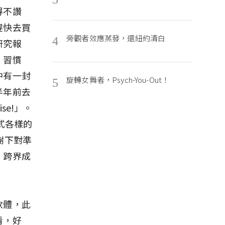
得不讚
趕快去買
旁觀者效應蒸發，還紐約清白
4
研究報
。習慣
中有一封
旋轉女舞者，Psych-You-Out！
5
半年前去
se!」。
式各樣的
樹下對準
，跨界成
軟體，此
看，好