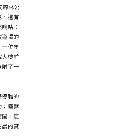
安森林公
息，還有
然嘀咕：
教道場的
。一位年
院大樓前
後附了一
好優雅的
力；靈鷲
時間，這
清晨的賞
。