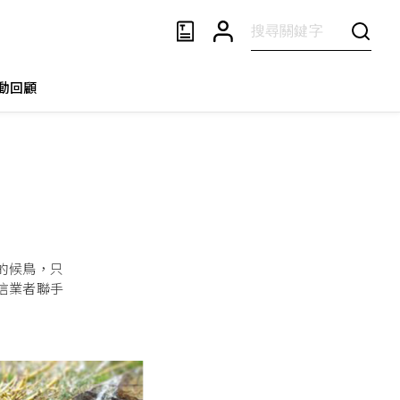
動回顧
！
的候鳥，只
信業者聯手