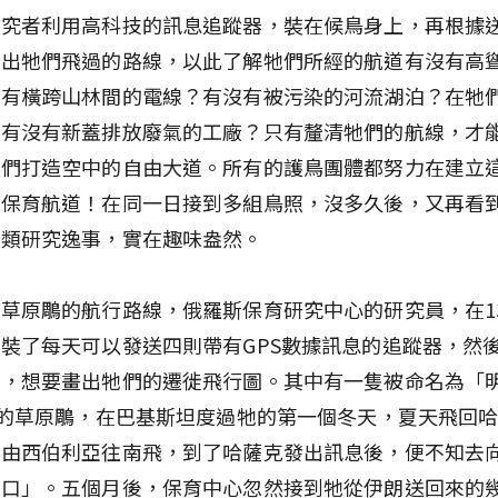
研究者利用高科技的訊息追蹤器，裝在候鳥身上，再根據
示出牠們飛過的路線，以此了解牠們所經的航道有沒有高
沒有橫跨山林間的電線？有沒有被污染的河流湖泊？在牠
上有沒有新蓋排放廢氣的工廠？只有釐清牠們的航線，才
牠們打造空中的自由大道。所有的護鳥團體都努力在建立
鳥保育航道！在同一日接到多組鳥照，沒多久後，又再看
鳥類研究逸事，實在趣味盎然。
草原鵰的航行路線，俄羅斯保育研究中心的研究員，在1
裝了每天可以發送四則帶有GPS數據訊息的追蹤器，然
翔，想要畫出牠們的遷徙飛行圖。其中有一隻被命名為「
）的草原鵰，在巴基斯坦度過牠的第一個冬天，夏天飛回
」由西伯利亞往南飛，到了哈薩克發出訊息後，便不知去
鵰口」。五個月後，保育中心忽然接到牠從伊朗送回來的