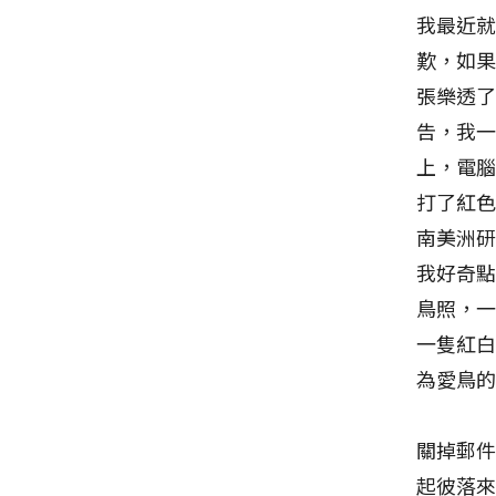
我最近
歎，如
張樂透
告，我
上，電
打了紅
南美洲研
我好奇點
鳥照，一
一隻紅
為愛鳥
關掉郵
起彼落