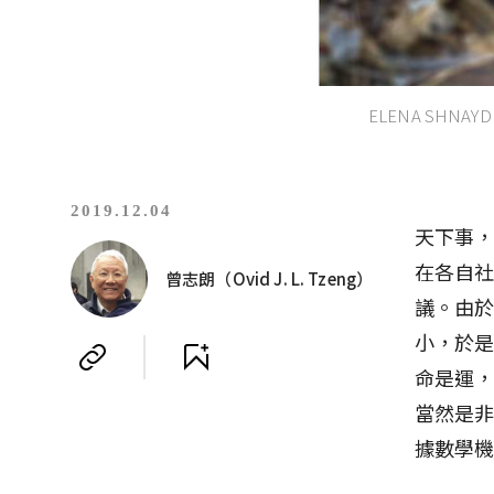
ELENA SHNAYD
2019.12.04
天下事
在各自
曾志朗（Ovid J. L. Tzeng）
議。由
小，於
命是運
當然是
據數學機