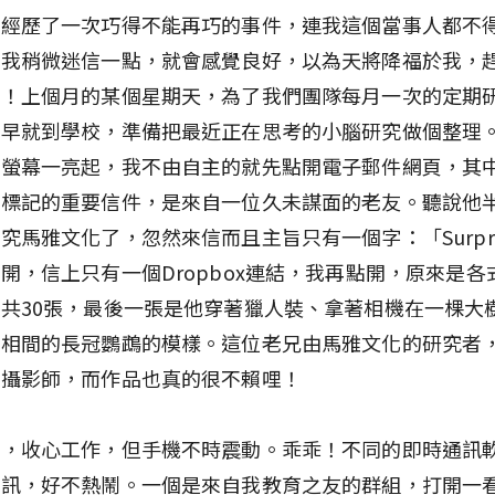
就經歷了一次巧得不能再巧的事件，連我這個當事人都不
果我稍微迷信一點，就會感覺良好，以為天將降福於我，
了！上個月的某個星期天，為了我們團隊每月一次的定期
一早就到學校，準備把最近正在思考的小腦研究做個整理
腦螢幕一亮起，我不由自主的就先點開電子郵件網頁，其
色標記的重要信件，是來自一位久未謀面的老友。聽說他
究馬雅文化了，忽然來信而且主旨只有一個字：「Surpri
開，信上只有一個Dropbox連結，我再點開，原來是各
共30張，最後一張是他穿著獵人裝、拿著相機在一棵大
白相間的長冠鸚鵡的模樣。這位老兄由馬雅文化的研究者
的攝影師，而作品也真的很不賴哩！
件，收心工作，但手機不時震動。乖乖！不同的即時通訊
來訊，好不熱鬧。一個是來自我教育之友的群組，打開一