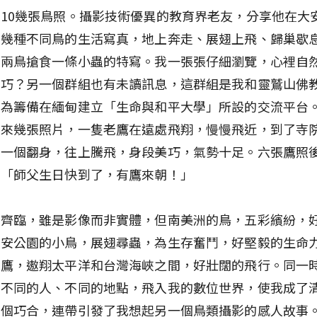
10幾張鳥照。攝影技術優異的教育界老友，分享他在大
的幾種不同鳥的生活寫真，地上奔走、展翅上飛、歸巢歇
的兩鳥搶食一條小蟲的特寫。我一張張仔細瀏覽，心裡自
麼巧？另一個群組也有未讀訊息，這群組是我和靈鷲山佛
，為籌備在緬甸建立「生命與和平大學」所設的交流平台
寄來幾張照片，一隻老鷹在遠處飛翔，慢慢飛近，到了寺
後一個翻身，往上騰飛，身段美巧，氣勢十足。六張鷹照
：「師父生日快到了，有鷹來朝！」
鳥齊臨，雖是影像而非實體，但南美洲的鳥，五彩繽紛，
大安公園的小鳥，展翅尋蟲，為生存奮鬥，好堅毅的生命
老鷹，遨翔太平洋和台灣海峽之間，好壯闊的飛行。同一
由不同的人、不同的地點，飛入我的數位世界，使我成了
這個巧合，連帶引發了我想起另一個鳥類攝影的感人故事