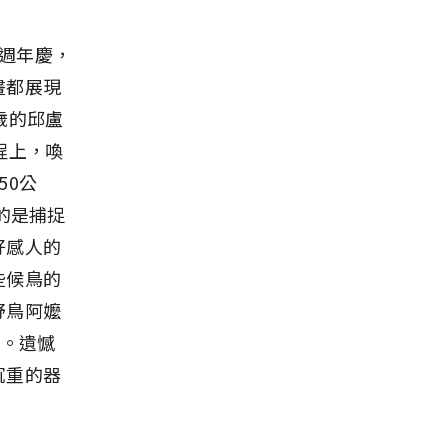
5週年慶，
畫都展現
歲的邱盧
程上，喚
50公
的是捕捉
好感人的
些候鳥的
野鳥阿嬤
想。遺憾
沉重的器