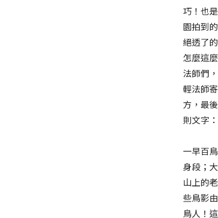
巧！也是
園拍到
絕透了
怎麼這
法師們
輕法師
方，最
則文字
一早百
身段；
山上的
些鳥影
鳥人！