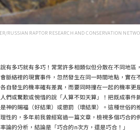
ER/RUSSIAN RAPTOR RESEARCH AND CONSERVATION NETW
，說有多巧就有多巧！常常許多相類似但分散在不同地區
社會脈絡裡的現實事件，忽然發生在同一時間地點，實在
於各自發生的機率確有差異，而要同時撞在一起的機率更
是人們或驚歎或惋惜的說「人算不如天算」！把既成事件
，是神的賜福（好結果）或懲罰（壞結果）。這種世俗的
非理性的，多年前我曾經寫過一篇文章，檢視多個巧合的
率論的分析，結論是「巧合的n次方，還是巧合！」