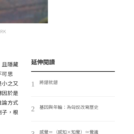
ORK
延伸閱讀
，且隱藏
不可思
將錯就錯
是小之又
1
歸因於是
推論方式
基因與年輪：為匈奴改寫歷史
2
例子，根
感覺＝（感知×知覺）≃覺識
3