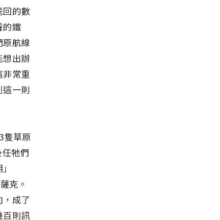
送回的數
聳的鐵
們原航線
能想出辦
這非常重
到這一則
3隻草原
後任牠們
明」
哈薩克。
向，成了
幾百則訊