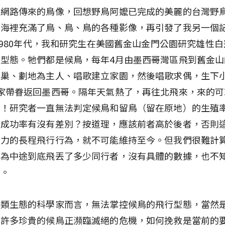
經網路傳來的鳥像，回想野鳥阿嬤已完成的美麗的台灣野
腦海裡充滿了鳥、鳥、鳥的各種影像，再引發了我另一個
～1980年代，我和研究生在美國舊金山金門公園研究雄性
型態。牠們都是候鳥，每年4月由墨西哥灣區飛到舊金山
築巢、劃地為主人、唱歌建立家園，然後唱歌求偶，生下
家帶眷返回墨西哥。隔年天氣熱了，再往北飛來，來的可
了！研究者一直無法判定候鳥和留鳥（留在原地）的生殖
的成功率有沒有差別？按道理，應該前者高於後者，否則
費力的長程飛行行為，就不可能維持至今。但我們很難計
因為中途到底飛丟了多少同行者，沒有具體的數據，也不
方。
鳥類生態的科學家而言，無法掌控候鳥的飛行型態，當然
其許多珍貴的候鳥正瀕臨滅絕的危機，如何挽救是當前的