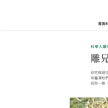
首頁
科學人觀
雕
研究鳥類
有釐清牠
成就一樁