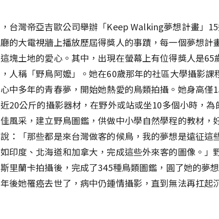
，台灣帝亞吉歐公司舉辦「Keep Walking夢想計畫」1
大廳的大電視牆上播放歷屆得獎人的事蹟，每一個夢想計
這塊土地的愛心。其中，出現在螢幕上有位得獎人是65
，人稱「野鳥阿嬤」。她在60歲那年的社區大學攝影課
心中多年的青春夢，開始她熱愛的鳥類拍攝。她身高僅1
近20公斤的攝影器材，在野外或站或坐10多個小時，為
最佳風采，建立野鳥圖鑑，供做中小學自然學程的教材，
她說：「那些都是來台灣做客的候鳥，我的夢想是遠征這
，如印度、北海道和加拿大，完成這些外來客的圖像。」
斯里蘭卡拍攝後，完成了345種鳥類圖鑑，圓了她的夢
幾年後她罹癌去世了，病中仍鍾情攝影，直到無法再扛起