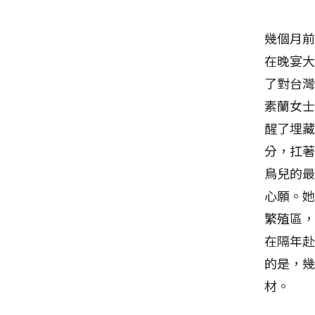
幾個月前
在晚宴
了對台灣
素蘭女士
醒了埋藏
分，扛著
鳥兒的
心願。
繁殖區
在隔年赴
的是，
材。