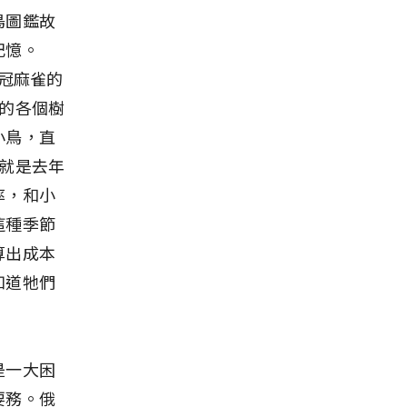
鳥圖鑑故
記憶。
白冠麻雀的
的各個樹
小鳥，直
就是去年
率，和小
這種季節
算出成本
知道牠們
是一大困
要務。俄