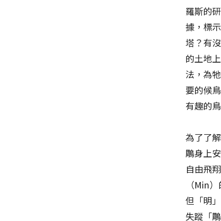
羅斯的
據，標
塔？有
的土地
法，為
要的候
有趣的
為了了解
鵰身上安
自由飛
（Min
但「明
失蹤「