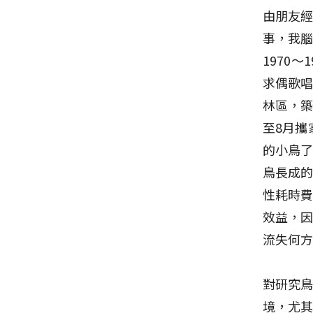
由朋友
事，我
1970
求偶歌唱
林區，
至8月攜
的小鳥
鳥長成
性耗時
效益，
流失何
對研究
境，尤