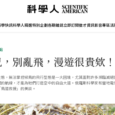
科學快訊
科學人精選
特別企劃
各期雜誌
立即訂閱
徵才資訊
影音專區
活
點
兄，別亂飛，漫遊很貴欸
生態，無法掌控候鳥的飛行型態是一大困境，尤其面對許多瀕臨滅絕
們的航線，才能為牠們打造空中的自由大道。俄羅斯科學家和當地電
「鳥道救援」的美談。