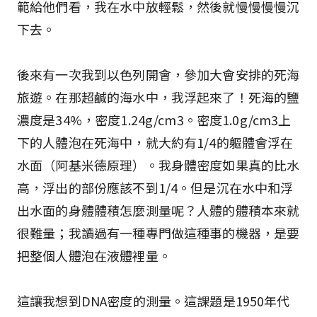
範給他們看，我在水中放輕鬆，然後就慢慢慢慢沉
下去。
後來有一次我到以色列開會，參加大會安排的死海
旅遊。在那超鹹的海水中，我浮起來了！死海的鹽
濃度是34%，密度1.24g/cm3。密度1.0g/cm3上
下的人體泡在死海中，就大約有1/4的軀體會浮在
水面（阿基米德原理）。我身體密度如果真的比水
高，浮出的部份應該不到1/4。但是沉在水中和浮
出水面的身體體積怎麼測量呢？人體的體積本來就
很難量；我讀過有一種專門做這種事的機器，是要
把整個人體泡在液體裡量。
這讓我想到DNA密度的測量。這課題是1950年代