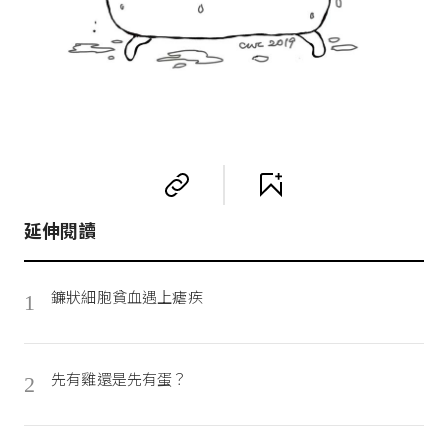
延伸閱讀
鐮狀細胞貧血遇上瘧疾
1
先有雞還是先有蛋？
2