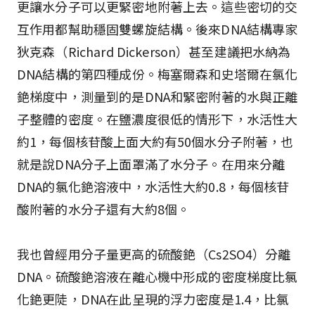
更讓水分子可以更緊密地附著上去。這些密切的交
互作用都幫助穩固雙螺旋結構。後來DNA結構專家
狄克森（Richard Dickerson）甚至建議把水納為
DNA結構的第四種成份。梅塞爾森和史塔爾在氯化
銫梯度中，測量到的是DNA和緊密附著的水與正離
子整體的密度。在鹽濃度很低的情形下，水活性大
約1，每個核苷酸上面大約有50個水分子附著，也
就是說DNA分子上面罩滿了水分子。在用來分離
DNA的氯化銫溶液中，水活性大約0.8，每個核苷
酸附著的水分子還有大約8個。
我也曾經用分子量更高的硫酸銫（Cs2SO4）分離
DNA。硫酸銫溶液在離心機中形成的密度梯度比氯
化銫更陡，DNA在此呈現的浮力密度是1.4，比氯