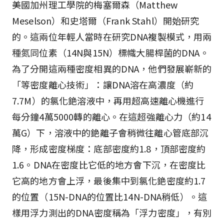
美國加州理工學院的梅塞爾森（Matthew
Meselson）和史塔爾（Frank Stahl）開始研究
的。這兩位年輕人當時在研究DNA複製模式，用兩
種氮同位素（14N與15N）標幟大腸桿菌的DNA。
為了分開這兩種密度相異的DNA，他們發展嶄新的
「等密度離心技術」：讓DNA溶在高濃度（約
7.7M）的氯化銫溶液中，再用超高速離心機進行
每分鐘4萬5000轉的離心。在這超強離心力（約14
萬G）下，溶液中的銫離子會稍微往離心管底部沉
降，形成密度梯度：底部密度約1.8，頂部密度約
1.6。DNA在密度比它低的地方會下沉，在密度比
它高的地方會上浮，最後集中到氯化銫密度約1.7
的位置（15N-DNA的位置比14N-DNA稍低）。這
樣用浮力測出的DNA密度稱為「浮力密度」，有別