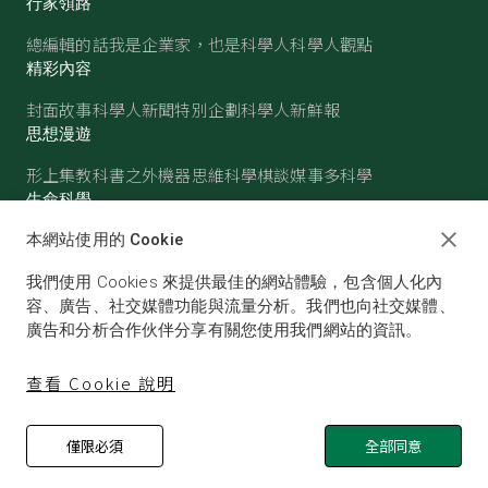
行家領路
總編輯的話
我是企業家，也是科學人
科學人觀點
精彩內容
封面故事
科學人新聞
特別企劃
科學人新鮮報
思想漫遊
形上集
教科書之外
機器思維
科學棋談
媒事多科學
生命科學
醫學
古生物
心理學
生態學
本網站使用的 Cookie
物質世界
我們使用 Cookies 來提供最佳的網站體驗，包含個人化內
物理
化學
地球科學
天文
容、廣告、社交媒體功能與流量分析。我們也向社交媒體、
廣告和分析合作伙伴分享有關您使用我們網站的資訊。
查看 Cookie 說明
僅限必須
全部同意
© SCIENTIFIC AMERICAN, A DIVISION OF NATURE
AMERICA, INC.ALL RIGHTS RESERVED.