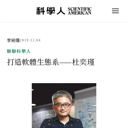
李宛儒
2019.12.04
聊聊科學人
打造軟體生態系——杜奕瑾