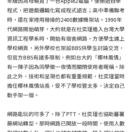
年級因為母親買了一台Apple2電腦，便開始自學
程式，把遊戲邏輯化寫成程式語言；高中準備聯考
時，還在家裡用撥接的2400數據機架站。1990年
代網路開始萌芽，大約就是在杜奕瑾進入台灣大學
資訊工程學系時，開始有宿舍網路，方便學生連上
學校網頁，另外學校也架設BBS供學生討論交流，
但官方BBS有諸多限制，例如台大的「椰林風情」
有一陣子因為同學徵一夜情而關閉使用者暱稱。除
此之外，技術和呈現也都有重重規範，杜奕瑾當時
擔任椰林風情站長，受不了學校管太多，決定自己
動手架一個。
網路能玩的可多了，除了PTT，杜奕瑾也協助蕃薯
藤網站轉型。那時網路已開放一段時間，使用人數