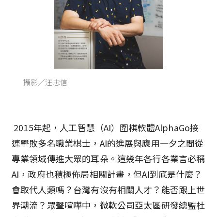
攝影／汪忠信
2015年起，人工智慧（AI）圍棋軟體AlphaGo接
連擊敗多名職業棋士，AI的進展與應用一夕之間從
專業領域傳進大眾的耳朵。這幾年各行各業言必稱
AI，政府也積極佈局相關計畫，但AI到底是什麼？
會取代人類嗎？台灣有沒有相關人才？能否跟上世
界潮流？眾聲喧嘩中，微軟公司亞太區研發總監杜