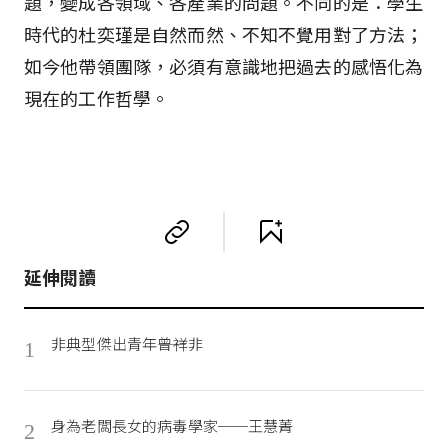
題，變成各領域、各產業的問題。不同的是：學生
時代的杜奕瑾是自然而然、不知不覺用對了方法；
如今他帶領團隊，必須有意識地把過去的感悟化為
現在的工作哲學。
延伸閱讀
非典型傑出青年――曾祥非
1
身為老闆長女的病毒學家──王慧菁
2