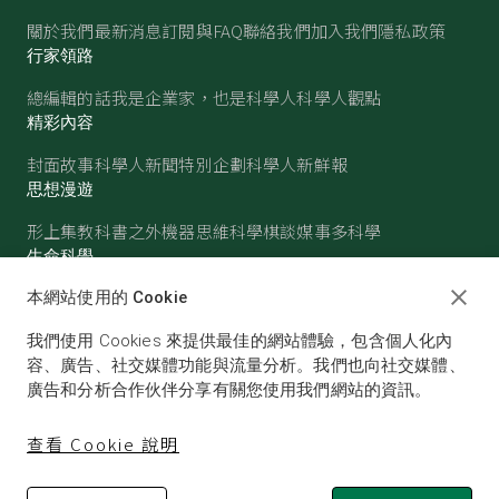
關於我們
最新消息
訂閱與FAQ
聯絡我們
加入我們
隱私政策
行家領路
總編輯的話
我是企業家，也是科學人
科學人觀點
精彩內容
封面故事
科學人新聞
特別企劃
科學人新鮮報
思想漫遊
形上集
教科書之外
機器思維
科學棋談
媒事多科學
生命科學
醫學
古生物
心理學
生態學
本網站使用的 Cookie
物質世界
我們使用 Cookies 來提供最佳的網站體驗，包含個人化內
物理
化學
地球科學
天文
容、廣告、社交媒體功能與流量分析。我們也向社交媒體、
廣告和分析合作伙伴分享有關您使用我們網站的資訊。
查看 Cookie 說明