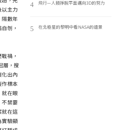
飛行—人類掙脫平面邁向3D的努力
4
後以主力
。隔數年
在北極星的黎明中看NASA的遠景
涓自刎，
5
歷戰禍，
冠層，搜
演化出內
製作標本
，就在眼
，不禁要
案就在這
為實驗顯
算打鬥成