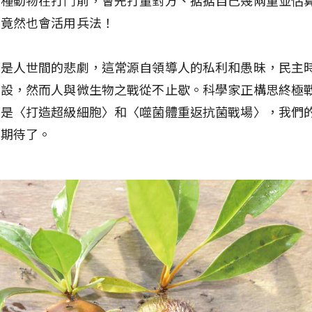
們竟然也會活用兵法！
征是人世間的悲劇，這常源自領導人的私利和愚昧，民主
重設，然而人與微生物之戰從不止歇。科學家正構思終極
度是〈打造超級細胞〉和〈噬菌體重返抗菌戰場〉，我們
可期待了。