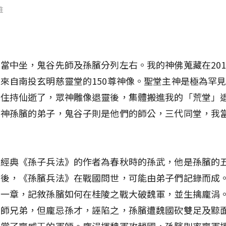
維
當中坐，鬼谷先師及孫臏分列左右。我的神佛蒐藏在201
來自南投玄明慈靈堂的150尊神像。聖堂主神是極為罕
，住持仙逝了，眾神雕像退靈後，集體搬進我的「荒堂」
戰神孫臏的弟子，鬼谷子則是他們的師公，三代同堂，我
學經典《孫子兵法》的作者為春秋時的孫武，他是孫臏的
年後，《孫臏兵法》在戰國問世，可能由弟子們記錄而成
第一章，記敘孫臏如何在桂陵之戰大破魏軍，並生擒龐涓
門師兄弟，但龐忌孫才，誣陷之，孫臏遭魏國砍雙足及黥
，當了齊威王的軍師。龐涓揮魏軍攻趙國，孫臏則率齊軍