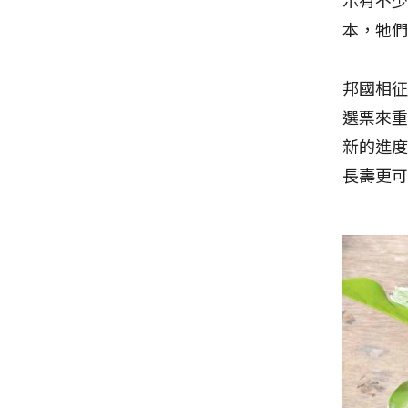
本，牠
邦國相
選票來
新的進
長壽更