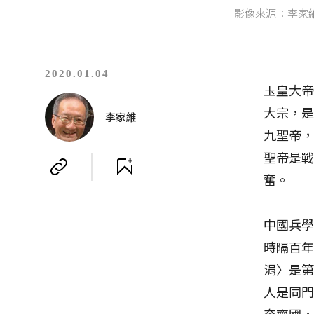
影像來源：李家
2020.01.04
玉皇大帝
大宗，是
李家維
九聖帝
聖帝是
奮。
中國兵
時隔百
涓〉是
人是同
奔齊國