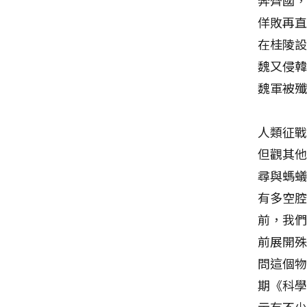
佯敗再
在桂陵
魏又侵
魏軍被
人類征
但觀其他
尋與螞
有多空
前，我
前展開
問這個
期《科
示有不