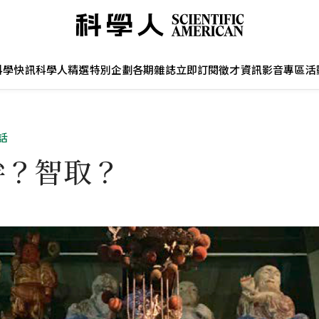
科學快訊
科學人精選
特別企劃
各期雜誌
立即訂閱
徵才資訊
影音專區
活
話
拚？智取？