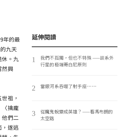
延伸閱讀
9年的最
見的九天
我們不孤獨，但也不特殊 ——談系外
退休。九
1
行星的極端哥白尼原則
當然興
當銀河系吞噬了射手座……
2
五世祖，
。〈擒龐
從魔鬼蛻變成英雄？——看馮布朗的
3
。他們二
太空路
面，遂逃
援趙，先