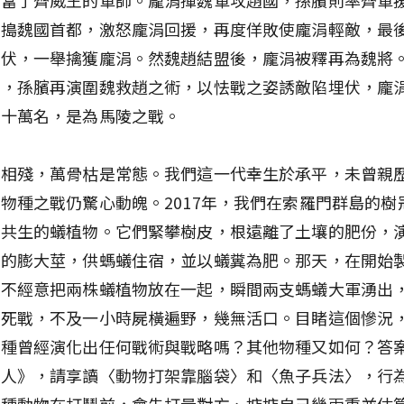
直搗魏國首都，激怒龐涓回援，再度佯敗使龐涓輕敵，最
設伏，一舉擒獲龐涓。然魏趙結盟後，龐涓被釋再為魏將
韓，孫臏再演圍魏救趙之術，以怯戰之姿誘敵陷埋伏，龐
殲十萬名，是為馬陵之戰。
戰相殘，萬骨枯是常態。我們這一代幸生於承平，未曾親
物種之戰仍驚心動魄。2017年，我們在索羅門群島的樹
蟻共生的蟻植物。它們緊攀樹皮，根遠離了土壤的肥份，
腔的膨大莖，供螞蟻住宿，並以蟻糞為肥。那天，在開始
們不經意把兩株蟻植物放在一起，瞬間兩支螞蟻大軍湧出
殊死戰，不及一小時屍橫遍野，幾無活口。目睹這個慘況
物種曾經演化出任何戰術與戰略嗎？其他物種又如何？答
學人》，請享讀〈動物打架靠腦袋〉和〈魚子兵法〉，行
少種動物在打鬥前，會先打量對方、掂掂自己幾兩重並估