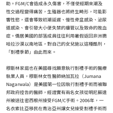
助。FGM/C會造成永久傷害，不僅使經期來潮及
性交過程變得痛苦，生殖器也將終生畸形，可能影
響性慾，還會導致初潮延遲、慢性骨盆感染、泌尿
道感染、會引發大小便失禁的瘻管以及致命的敗血
症。僑居美國的部落成員往往利用暑假返回非洲撒
哈拉沙漠以南地區，對自己的女兒施以這種酷刑，
「割禮季節」由此而來。
穆斯林家庭也在美國尋找願意執行割禮手術的醫療
執業人員，穆斯林女性醫師納加瓦拉（Jumana
Nagarwala）是美國第一位因執行割禮手術而被聯
邦政府控告的醫師，經證實有兩名女孩從明尼蘇達
州被送往密西根州接受FGM/C手術。2006年，一
名衣索比亞移民在喬治亞州讓女兒接受割禮手術而