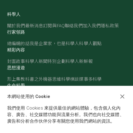
科學人
關於我們
最新消息
訂閱與FAQ
聯絡我們
加入我們
隱私政策
行家領路
總編輯的話
我是企業家，也是科學人
科學人觀點
精彩內容
封面故事
科學人新聞
特別企劃
科學人新鮮報
思想漫遊
形上集
教科書之外
機器思維
科學棋談
媒事多科學
生命科學
醫學
古生物
心理學
生態學
本網站使用的 Cookie
物質世界
我們使用 Cookies 來提供最佳的網站體驗，包含個人化內
物理
化學
地球科學
天文
容、廣告、社交媒體功能與流量分析。我們也向社交媒體、
廣告和分析合作伙伴分享有關您使用我們網站的資訊。