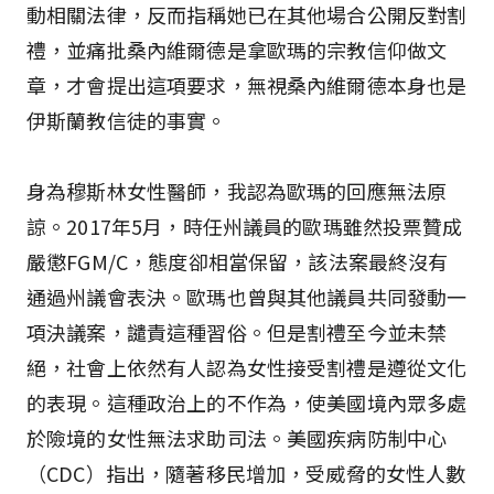
動相關法律，反而指稱她已在其他場合公開反對割
禮，並痛批桑內維爾德是拿歐瑪的宗教信仰做文
章，才會提出這項要求，無視桑內維爾德本身也是
伊斯蘭教信徒的事實。
身為穆斯林女性醫師，我認為歐瑪的回應無法原
諒。2017年5月，時任州議員的歐瑪雖然投票贊成
嚴懲FGM/C，態度卻相當保留，該法案最終沒有
通過州議會表決。歐瑪也曾與其他議員共同發動一
項決議案，譴責這種習俗。但是割禮至今並未禁
絕，社會上依然有人認為女性接受割禮是遵從文化
的表現。這種政治上的不作為，使美國境內眾多處
於險境的女性無法求助司法。美國疾病防制中心
（CDC）指出，隨著移民增加，受威脅的女性人數