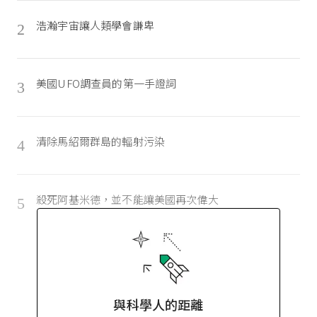
浩瀚宇宙讓人類學會謙卑
2
美國UFO調查員的第一手證詞
3
清除馬紹爾群島的輻射污染
4
殺死阿基米德，並不能讓美國再次偉大
5
與科學人的距離