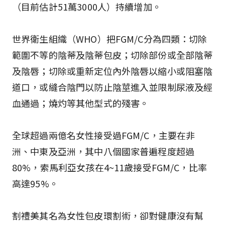
（目前估計51萬3000人）持續增加。
世界衛生組織（WHO）把FGM/C分為四類：切除
範圍不等的陰蒂及陰蒂包皮；切除部份或全部陰蒂
及陰唇；切除或重新定位內外陰唇以縮小或阻塞陰
道口，或縫合陰門以防止陰莖進入並限制尿液及經
血通過；燒灼等其他型式的殘害。
全球超過兩億名女性接受過FGM/C，主要在非
洲、中東及亞洲，其中八個國家普遍程度超過
80%，索馬利亞女孩在4~11歲接受FGM/C，比率
高達95%。
割禮美其名為女性包皮環割術，卻對健康沒有幫