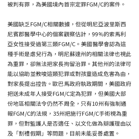
被判有罪，為美國境內首宗定罪FGM/C的案件。
美國缺乏FGM/C相關數據，但從明尼亞波里斯西
尼賓郡醫學中心的個案觀察估計，99%的索馬利
亞女性接受過第三類FGM/C。美國醫學會認為這
種手術是虐兒行為，明尼蘇達州的相關法律也視此
為重罪，卻無法把家長拘留治罪。其他州的法律可
能以協助並教唆這類犯罪或對孩童造成危害為由，
對家長提出控告。歐巴馬政府執政期間，美國政府
把送未成年人接受FGM/C定為犯罪，但美國大部
份地區相關法令仍然不周全，只有10州有強制通
報FGM/C的法規，35州把施行FGM/C手術視為重
罪，但對監護人是否適任、以文化做為辯護理由以
及「割禮假期」等問題，目前未能妥善處置。