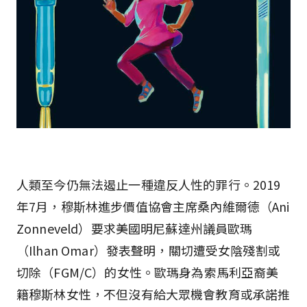
人類至今仍無法遏止一種違反人性的罪行。2019
年7月，穆斯林進步價值協會主席桑內維爾德（Ani
Zonneveld）要求美國明尼蘇達州議員歐瑪
（Ilhan Omar）發表聲明，關切遭受女陰殘割或
切除（FGM/C）的女性。歐瑪身為索馬利亞裔美
籍穆斯林女性，不但沒有給大眾機會教育或承諾推