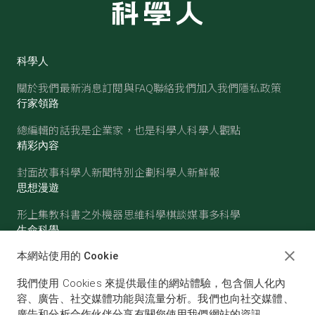
科學人
關於我們
最新消息
訂閱與FAQ
聯絡我們
加入我們
隱私政策
行家領路
總編輯的話
我是企業家，也是科學人
科學人觀點
精彩內容
封面故事
科學人新聞
特別企劃
科學人新鮮報
思想漫遊
形上集
教科書之外
機器思維
科學棋談
媒事多科學
生命科學
醫學
古生物
心理學
生態學
本網站使用的 Cookie
物質世界
我們使用 Cookies 來提供最佳的網站體驗，包含個人化內
物理
化學
地球科學
天文
容、廣告、社交媒體功能與流量分析。我們也向社交媒體、
廣告和分析合作伙伴分享有關您使用我們網站的資訊。