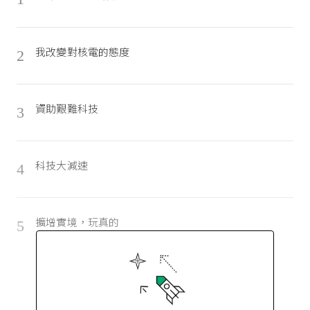
我改變對核電的態度
2
資助艱難科技
3
科技大減速
4
擴增實境，玩真的
5