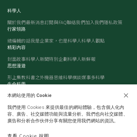
科學人
關於我們
最新消息
訂閱與FAQ
聯絡我們
加入我們
隱私政策
行家領路
總編輯的話
我是企業家，也是科學人
科學人觀點
精彩內容
封面故事
科學人新聞
特別企劃
科學人新鮮報
思想漫遊
形上集
教科書之外
機器思維
科學棋談
媒事多科學
生命科學
醫學
古生物
心理學
生態學
本網站使用的 Cookie
物質世界
我們使用 Cookies 來提供最佳的網站體驗，包含個人化內
物理
化學
地球科學
天文
容、廣告、社交媒體功能與流量分析。我們也向社交媒體、
廣告和分析合作伙伴分享有關您使用我們網站的資訊。
查看 Cookie 說明