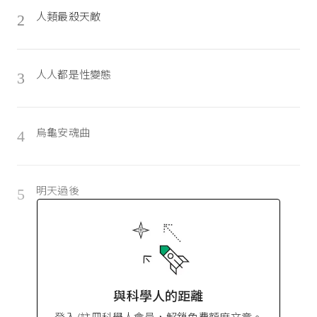
人類最殺天敵
2
人人都是性變態
3
烏龜安魂曲
4
明天過後
5
與科學人的距離
登入/註冊科學人會員，解鎖免費額度文章。