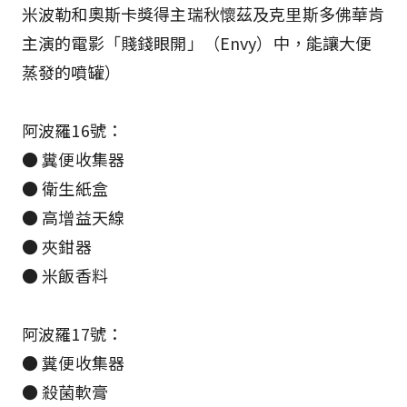
米波勒和奧斯卡獎得主瑞秋懷茲及克里斯多佛華肯
主演的電影「賤錢眼開」（Envy）中，能讓大便
蒸發的噴罐）
阿波羅16號：
● 糞便收集器
● 衛生紙盒
● 高增益天線
● 夾鉗器
● 米飯香料
阿波羅17號：
● 糞便收集器
● 殺菌軟膏