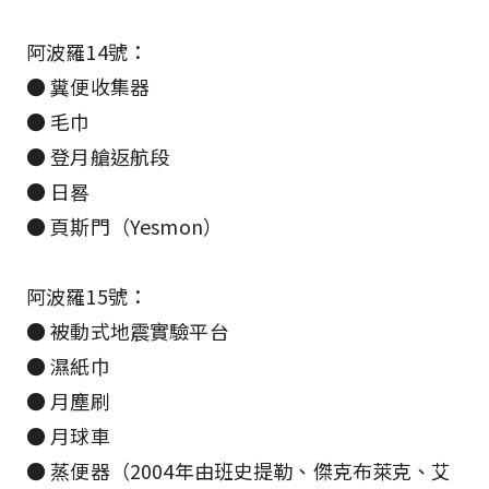
阿波羅14號：
● 糞便收集器
● 毛巾
● 登月艙返航段
● 日晷
● 頁斯門（Yesmon）
阿波羅15號：
● 被動式地震實驗平台
● 濕紙巾
● 月塵刷
● 月球車
● 蒸便器（2004年由班史提勒、傑克布萊克、艾