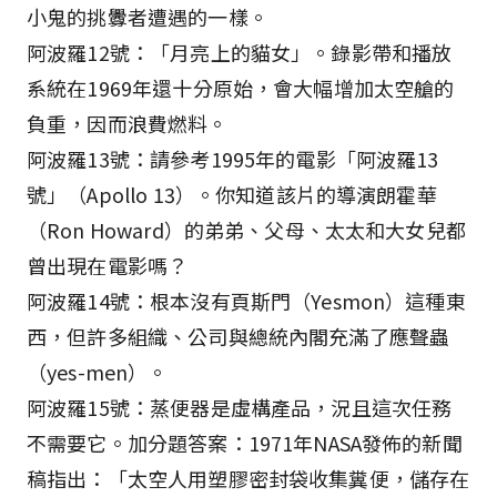
小鬼的挑釁者遭遇的一樣。
阿波羅12號：「月亮上的貓女」。錄影帶和播放
系統在1969年還十分原始，會大幅增加太空艙的
負重，因而浪費燃料。
阿波羅13號：請參考1995年的電影「阿波羅13
號」（Apollo 13）。你知道該片的導演朗霍華
（Ron Howard）的弟弟、父母、太太和大女兒都
曾出現在電影嗎？
阿波羅14號：根本沒有頁斯門（Yesmon）這種東
西，但許多組織、公司與總統內閣充滿了應聲蟲
（yes-men）。
阿波羅15號：蒸便器是虛構產品，況且這次任務
不需要它。加分題答案：1971年NASA發佈的新聞
稿指出：「太空人用塑膠密封袋收集糞便，儲存在