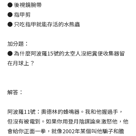
● 後視鏡腕帶
● 指甲剪
● 只吃指甲就能存活的水熊蟲
加分題：
● 為什麼阿波羅15號的太空人沒把糞便收集器留
在月球上？
解答：
阿波羅11號：奧德林的蜂鳴器。我和他握過手，
但沒有被電到。如果你用登月陰謀論來激怒他，他
會給你正面一拳，就像2002年某個叫他騙子和膽