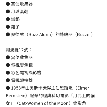
● 糞便收集器
● 月球套鞋
● 鐵鎚
● 鉗子
● 奧德林（Buzz Aldrin）的蜂鳴器（Buzzer）
阿波羅12號：
● 糞便收集器
● 電視變焦鏡
● 彩色電視攝影機
● 電視轉接線
● 1953年由奧斯卡獎得主伯恩斯坦（Elmer
Bernstein）配樂的經典科幻電影「月亮上的貓
女」（Cat-Women of the Moon）錄影帶