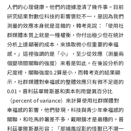
人們的心理健康。他們的證據澄清了幾件事。目前
研究結果對數位科技的影響褒貶不一，是因為我們
測量的效應本身就是混雜的，韓考克說：「使用社
群媒體本質上就是一種權衡，你付出極少但在統計
分析上達顯著的成本，來換取微小但重要的幸福
感。」這裡強調的是「小」，至少從效應（測量兩
個變項間關聯的強度）來看是如此。在後設分析的
尺度裡，關聯強度0.2算是小，而韓考克的結果顯
示，社群媒體對幸福感的整體效應只有微不足道的
0.01。普利茲畢爾斯基和奧本則用變異百分比
（percent of variance）來計算使用社群媒體對
幸福感的影響，他們發現，科技與青少年幸福感的
關聯，和吃馬鈴薯差不多，戴眼鏡才是最糟的。普
利茲畢爾斯基形容：「那捕風捉影的怪獸已不堪一