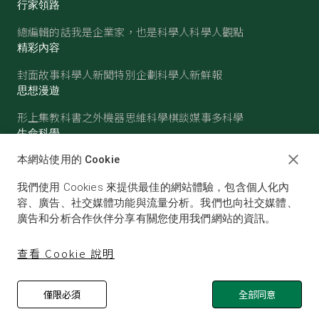
行家領路
總編輯的話
我是企業家，也是科學人
科學人觀點
精彩內容
封面故事
科學人新聞
特別企劃
科學人新鮮報
思想漫遊
形上集
教科書之外
機器思維
科學棋談
媒事多科學
生命科學
醫學
古生物
心理學
生態學
本網站使用的 Cookie
物質世界
我們使用 Cookies 來提供最佳的網站體驗，包含個人化內
物理
化學
地球科學
天文
容、廣告、社交媒體功能與流量分析。我們也向社交媒體、
廣告和分析合作伙伴分享有關您使用我們網站的資訊。
查看 Cookie 說明
僅限必須
全部同意
© SCIENTIFIC AMERICAN, A DIVISION OF NATURE
AMERICA, INC.ALL RIGHTS RESERVED.