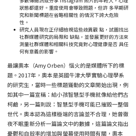
多數傳簡訊或分享 Instagram 照片的年輕人，心理
狀態都還好。重度使用會導致問題，但許 多早期研
究和新聞標題在省略相關性 的情況下誇大危險
性。
研究人員現在正仔細檢視這些歧異觀 點，試圖找出
社群媒體研究的局限和 缺點，並發展更好的方法來
測量社群媒體和相關科技究竟對心理健康是否 具任
何有意義的影響。
最讓奧本（Amy Orben）惱火的是媒體所下的標
題。2017年，奧本是英國牛津大學實驗心理學系
的研究生，當時一些標題聳動的文章開始出現，例
如其中一篇宣稱：給小孩智慧型手機就像給他們古
柯鹼，另一篇則說：智慧型手機可能已摧毀一整個
世代。奧本認為這樣極端的言論並不合理，她曾徹
夜不眠重新分析一篇論文中的數據，這篇論文指出
憂鬱和自殺率的增加與螢幕使用時間有關，奧本