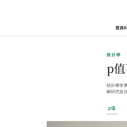
首頁
統計學
p
統計學家
解研究設
p值