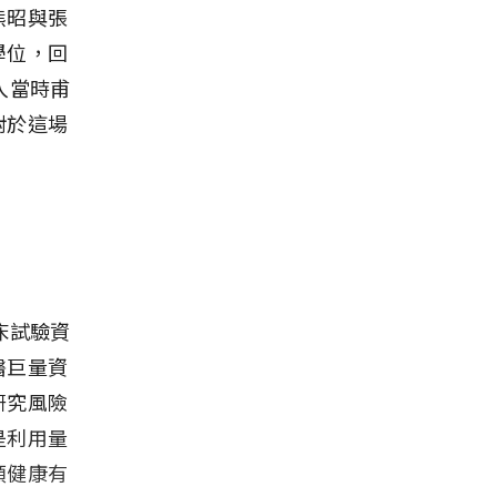
熊昭與張
學位，回
入當時甫
對於這場
床試驗資
醫巨量資
研究風險
是利用量
類健康有