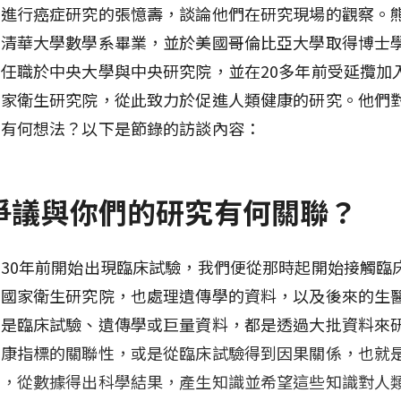
法進行癌症研究的張憶壽，談論他們在研究現場的觀察。
從清華大學數學系畢業，並於美國哥倫比亞大學取得博士
任職於中央大學與中央研究院，並在20多年前受延攬加
國家衛生研究院，從此致力於促進人類健康的研究。他們
機有何想法？以下是節錄的訪談內容：
爭議與你們的研究有何關聯？
30年前開始出現臨床試驗，我們便從那時起開始接觸臨
到國家衛生研究院，也處理遺傳學的資料，以及後來的生
論是臨床試驗、遺傳學或巨量資料，都是透過大批資料來
健康指標的關聯性，或是從臨床試驗得到因果關係，也就
式，從數據得出科學結果，產生知識並希望這些知識對人