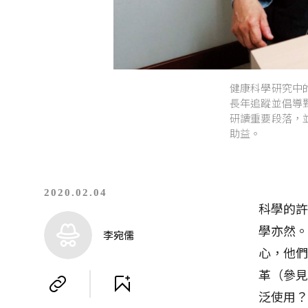
健康科學研究中
長年追蹤並倡導
研讀重要段落，
助益。
2020.02.04
科學的
學亦然
李宛儒
心，他
革（參見
泛使用