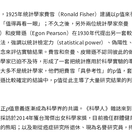
1925年統計學家費雪（Ronald Fisher）建議以p值
「值得再看一眼」；不久之後，另外兩位統計學家奈曼（J
n）和皮爾遜（Egon Pearson）在1930年代提出另一套
，強調以統計檢定力（statistical power）、偽陽
概念來評估實驗結果。費雪和奈曼、皮爾遜不認同彼此的
科學家已迫不及待，形成了一套把統計應用於科學實驗的
大多不是統計學家，他們把費雪「具參考性」的p值，
遜比較確定的結論中，p值從此主導了大量研究結果的
導正
p
值意義逐漸成為科學界的共識。《科學人》雜誌來到
採訪於2014年獲台灣傑出女科學家獎，目前擔任群體健
長的熊昭；以及剛從癌症研究所退休、現為名譽研究員，