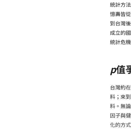
統計方
憶壽皆
到台灣後
成立的
統計危
p
值
台灣約在
料；來
料。無
因子與
化的方