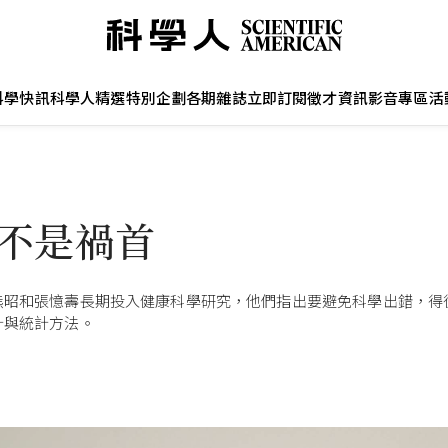
科學快訊
科學人精選
特別企劃
各期雜誌
立即訂閱
徵才資訊
影音專區
活
值不是禍首
熊昭和張憶壽長期投入健康科學研究，他們指出要避免科學出錯，得
計與統計方法。