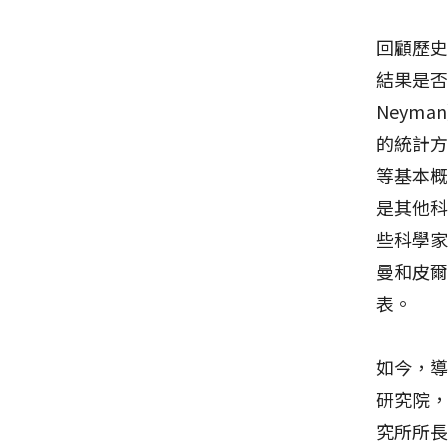
回顧歷史，
結果是否
Neyma
的統計方法
等基本
是其他
些科學家
曼和皮爾
表。
如今，
研究院，
究所所