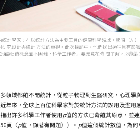
的統計學家：在以統計方法為主要工具的健康科學領域，熊昭（左）
對研究設計與統計 方法的重視。此次採訪中，他們找出過往具有影
並強調p值概念並不困難，科學工作者只要願意花時 間了解，必能對
許多領域都離不開統計，從粒子物理到生醫研究，心理學
。近年來，全球上百位科學家對於統計方法的誤用及濫用
們指出許多科學工作者使用
p
值的方法已背離其原意，並連
56頁〈
p
值，顯著有問題〉）。
p
值這個統計數值，為何
？