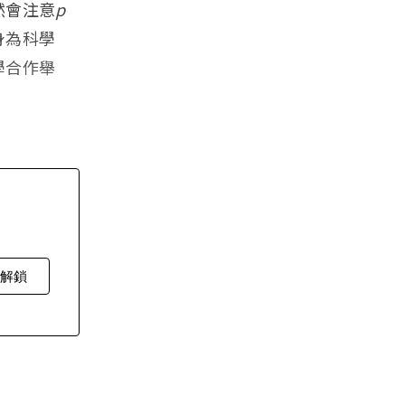
然會注意
p
身為科學
學合作舉
費解鎖