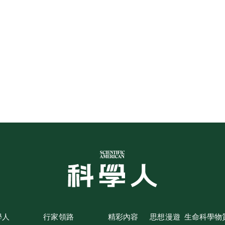
學人
行家領路
精彩內容
思想漫遊
生命科學
物