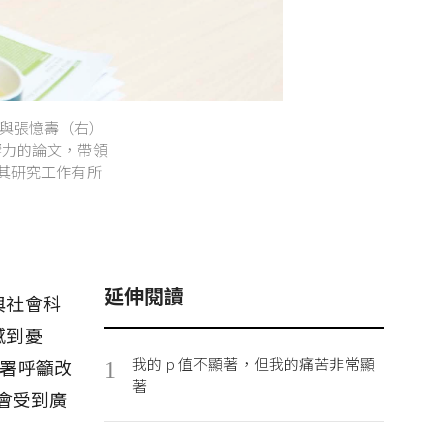
與張憶壽（右）
響力的論文，帶領
其研究工作有所
延伸閱讀
與社會科
感到憂
我的 p 值不顯著，但我的痛苦非常顯
署呼籲改
1
著
會受到廣