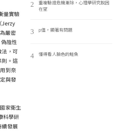
重複驗證危機漸除，心理學研究脫困
2
在望
來衡量實驗
erzy
p值，顯著有問題
3
較為嚴密
性、偽陰性
做法，可
懂得看人臉色的鮭魚
4
準則。這
套用到奈
判定與發
國家衛生
康科學研
持續發展