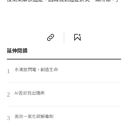
延伸閱讀
水滴放閃電，創造生命
1
AI舌診找出隱疾
2
高效一氧化碳解毒劑
3